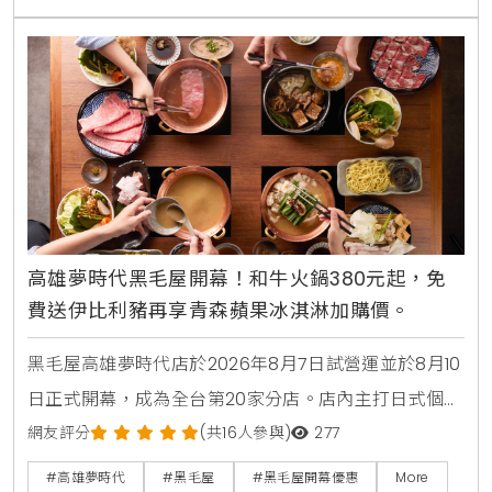
高雄夢時代黑毛屋開幕！和牛火鍋380元起，免
費送伊比利豬再享青森蘋果冰淇淋加購價。
黑毛屋高雄夢時代店於2026年8月7日試營運並於8月10
日正式開幕，成為全台第20家分店。店內主打日式個人
鍋物套餐380元起，並推出夏季限定番茄鍋。歡慶新店
網友評分
(共16人參與)
277
開張，黑毛屋聯名On the Road推出青森蘋果義式手工
#高雄夢時代
#黑毛屋
#黑毛屋開幕優惠
More