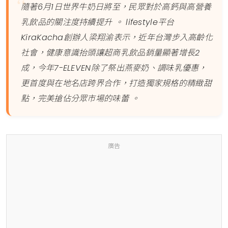
隨著6月1日世界牛奶日將至，民眾對於高鈣與高營養
乳飲品的關注度持續提升 。 lifestyle平台
KiraKacha創辦人梁翔渝表示，近年台灣步入高齡化
社會，健康意識抬頭讓超商乳飲品銷量顯著增長2
成，今年7-ELEVEN除了祭出燕麥奶、調味乳優惠，
更首度與在地名店跨界合作，打造獨家規格的精緻甜
點，完美搶佔分眾市場的味蕾 。
廣告