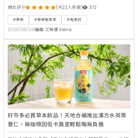
魚從頭吃到尾，包含照燒鮭魚頭，鮮嫩鮭魚肚生魚片，
網友評分
(共22人參與)
372
紫蘇和風鮭魚冷麵，以及可可焦糖鮭魚與鮭魚卵黑糖霜
#爭鮮
#爭鮮鮭魚季
#鮭魚控
淇淋等創意鹹甜點。爭鮮APP會員消費滿額再贈送限量
2026/08/04
|
編輯 艾琳娜 Elena
獵奇鮭魚造型扇與專屬優惠彩蛋。
好市多必買草本飲品！天地合補推出漢方水荷葉
薏仁，無咖啡因低卡路里輕鬆喝無負擔