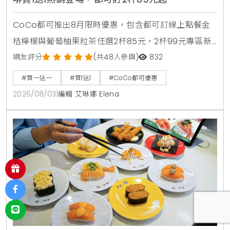
CoCo都可推出8月限時優惠，包含都可訂線上點餐金
桔檸檬與葡萄柚果粒茶任選2杯85元，2杯99元專區新
上架粉角檸檬冬瓜，每週一二指定咖啡買1送1，8月5日
網友評分
(共48人參與)
832
週三好友日更祭出百香雙響炮買1送1優惠。
#買一送一
#買1送1
#CoCo都可優惠
2026/08/03
|
編輯 艾琳娜 Elena