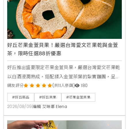
好丘芒果金萱貝果！嚴選台灣愛文芒果乾與金萱
茶，限時任選88折優惠
好丘推出盛夏限定芒果金萱貝果，嚴選台灣愛文芒果乾
以白酒浸潤熟成，搭配揉入金萱茶葉的紮實麵團，呈現
酸甜果香與淡雅茶韻的雙重層次。新品於8月6日在全台
網友評分
(共11人參與)
180
門市與官網宅配開賣，8月6日至8月13日實體門市購買
#好丘新品
#好丘貝果
#芒果金萱貝果
全烘焙品項任選4顆即享88折優惠。
2026/08/09
|
編輯 艾琳娜 Elena