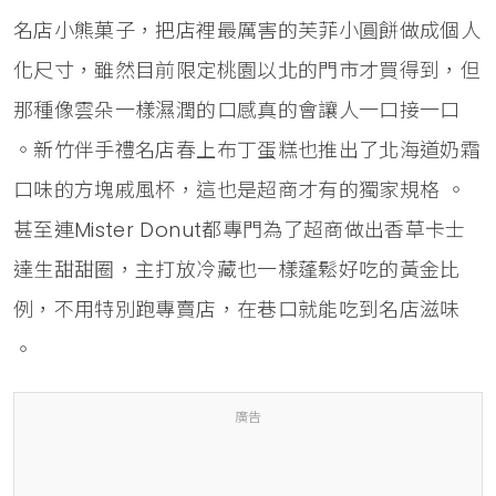
名店小熊菓子，把店裡最厲害的芙菲小圓餅做成個人
化尺寸，雖然目前限定桃園以北的門市才買得到，但
那種像雲朵一樣濕潤的口感真的會讓人一口接一口
。新竹伴手禮名店春上布丁蛋糕也推出了北海道奶霜
口味的方塊戚風杯，這也是超商才有的獨家規格 。
甚至連Mister Donut都專門為了超商做出香草卡士
達生甜甜圈，主打放冷藏也一樣蓬鬆好吃的黃金比
例，不用特別跑專賣店，在巷口就能吃到名店滋味
。
廣告