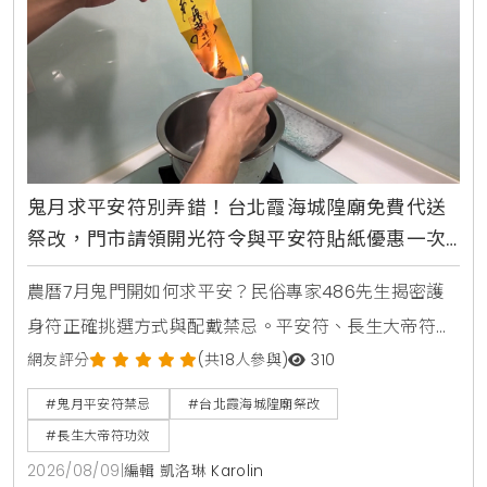
鬼月求平安符別弄錯！台北霞海城隍廟免費代送
祭改，門市請領開光符令與平安符貼紙優惠一次
看
農曆7月鬼門開如何求平安？民俗專家486先生揭密護
身符正確挑選方式與配戴禁忌。平安符、長生大帝符與
太上老君大八卦護身符用途大不同，並提醒護身符碰水
網友評分
(共18人參與)
310
會失效。台北霞海城隍廟祭改服務與開光符令請領資訊
#鬼月平安符禁忌
#台北霞海城隍廟祭改
一次看。
#長生大帝符功效
2026/08/09
|
編輯 凱洛琳 Karolin