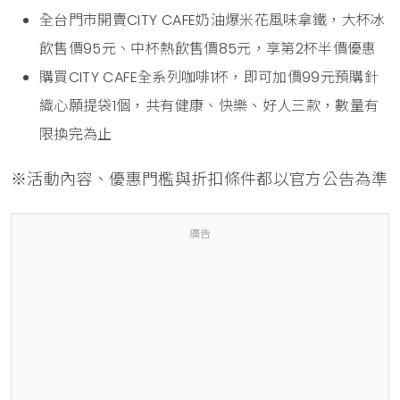
全台門市開賣CITY CAFE奶油爆米花風味拿鐵，大杯冰
飲售價95元、中杯熱飲售價85元，享第2杯半價優惠
購買CITY CAFE全系列咖啡1杯，即可加價99元預購針
織心願提袋1個，共有健康、快樂、好人三款，數量有
限換完為止
※活動內容、優惠門檻與折扣條件都以官方公告為準
廣告