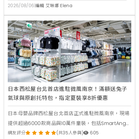
冰淇淋，開幕期間更祭出追蹤官方社群免費送伊比利豬
2026/08/06
|
編輯 艾琳娜 Elena
與消費滿額送冰淇淋等多重優惠。
日本西松屋台北首店進駐微風南京！滿額送兔子
氣球與原創托特包，指定夏裝享8折優惠
日本母嬰品牌西松屋台北首店正式進駐微風南京，現場
提供超過6000款商品與10萬件童裝，包括SmartAngel
褲型紙尿褲、包屁衣與熱銷安撫玩具。慶祝開幕推出全
網友評分
(共35人參與)
605