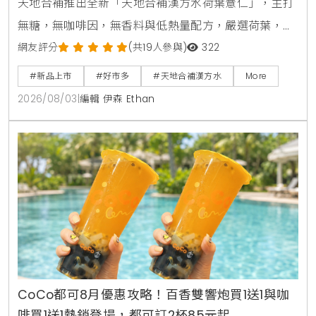
天地合補推出全新「天地合補漢方水荷葉薏仁」，主打
無糖，無咖啡因，無香料與低熱量配方，嚴選荷葉，薏
仁，山楂等草本素材，口感甘潤清爽。產品於2026年8
網友評分
(共19人參與)
322
月上旬全台好市多Costco獨家上市，每箱24入售價
#新品上市
#好市多
#天地合補漢方水
More
729元，提供日常輕鬆補水新選擇。
2026/08/03
|
編輯 伊森 Ethan
CoCo都可8月優惠攻略！百香雙響炮買1送1與咖
啡買1送1熱銷登場，都可訂2杯85元起