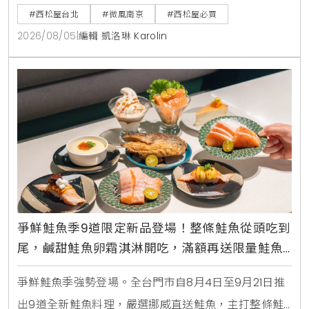
館消費禮與指定夏裝8折優惠，打造台北家長一站式育
#西松屋台北
#微風南京
#西松屋必買
兒購物指南。
2026/08/05
|
編輯 凱洛琳 Karolin
爭鮮鮭魚季9道限定新品登場！整條鮭魚從頭吃到
尾，鹹甜鮭魚卵霜淇淋開吃，滿額再送限量鮭魚
造型扇
爭鮮鮭魚季強勢登場。全台門市自8月4日至9月21日推
出9道全新鮭魚料理，嚴選挪威直送鮭魚，主打整條鮭