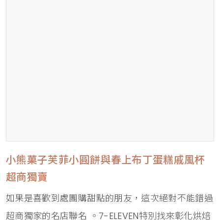
小熊菓子芙菲小圓餅與春上布丁蛋糕戚風杯
超商獨賣
如果是喜歡到處團購甜點的朋友，這次絕對不能錯過
超商獨家的名店聯名 。7-ELEVEN特別找來彰化烘焙