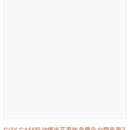
CITY CAFE奶油爆米花風味拿鐵全台門市第2