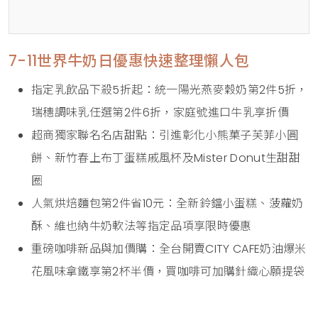
7-11世界牛奶日優惠快速整理懶人包
指定乳飲品下殺5折起：統一陽光燕麥穀奶第2件5折，
瑞穗調味乳任選第2件6折，家庭號進口牛乳享折價
超商獨家聯名名店甜點：引進彰化小熊菓子芙菲小圓
餅、新竹春上布丁蛋糕戚風杯及Mister Donut生甜甜
圈
人氣烘焙麵包第2件省10元：全新鈴鐺小蛋糕、菠蘿奶
酥、維也納牛奶軟法等指定品項享限時優惠
重磅咖啡新品與加價購：全台開賣CITY CAFE奶油爆米
花風味拿鐵享第2杯半價，買咖啡可加購針織心願提袋