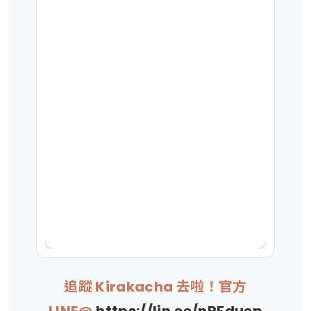
追蹤 Kirakacha 去啦！官方
LINE@
https://lin.ee/nRFduep