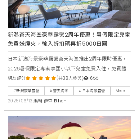
新潟蒼天海峯豪華露營2周年優惠！暑假限定兒童
免費送煙火，輸入折扣碼再折5000日圓
日本新潟海景豪華露營蒼天海峯推出2周年限時優惠，
2026暑假限定專案享國小以下兒童免費入住，免費體
驗日本煙火與撈水球，享受私人海景三溫暖與新潟在地
網友評分
(共38人參與)
655
頂級烤肉。
#新潟豪華露營
#蒼天海峯
#日本海景露營
More
2026/06/13
|
編輯 伊森 Ethan