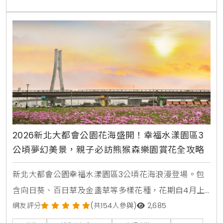
式，正是提升休閒生活品質與環境教育價值的關鍵所
在。
2026新北大都會公園花海盛開！幸福水漾園區3
公頃夢幻美景，親子必訪熊猴森樂園賞花全攻略
新北大都會公園幸福水漾園區3公頃花海浪漫登場。包
含向日葵、百日草及金盞草等多樣花種，花期自4月上
旬起至5月中旬。本文整理最佳賞花時間、交通資訊及
網友評分
(共154人參與)
2,685
周邊景點，是春日親子旅遊與美拍打卡的必去選擇。