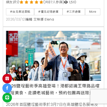
圓拱門的日治建築之美，在百年的洋樓中品嚐咖啡，感
網友評分
(共87人參與)
1,510
受跨越時空的台北歷史魅力。
#台北車站景點
#臺北記憶倉庫
#三井倉庫
More
2026/03/12
|
編輯 艾琳娜 Elena
2026鹽埕藝術季高雄登場！港都認識王帶路品嚐
鹽埕美食、走讀老城藝術，預約包團再送限量紀
念小物
2026年首屆鹽埕藝術季於3月7日在高雄鹽埕各展場及