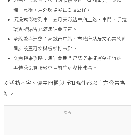
必拍打卡裝置：松竹站頂樓設置巨型喵星人「菜頭
粿」氣模，戶外廣場展出Q版公仔。
沉浸式彩繪列車：五月天彩繪車廂上路，車門、手拉
環與壁貼皆充滿演唱會元素。
全線驚喜連動：高鐵台中站、市政府站及文心崇德站
同步設置電梯與樓梯打卡點。
交通轉乘攻略：演唱會期間建議搭乘捷運至松竹站，
再轉乘免費接駁專車前往洲際棒球場。
※活動內容、優惠門檻與折扣條件都以官方公告為
準。
廣告