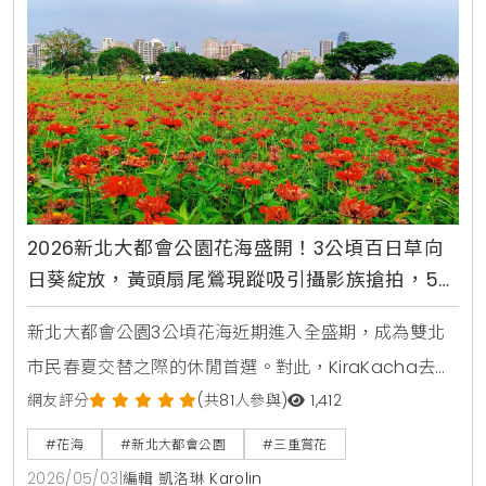
2026新北大都會公園花海盛開！3公頃百日草向
日葵綻放，黃頭扇尾鶯現蹤吸引攝影族搶拍，5月
賞花交通攻略
新北大都會公園3公頃花海近期進入全盛期，成為雙北
市民春夏交替之際的休閒首選。對此，KiraKacha去
啦！創辦人梁翔渝表示，這片花海不只是視覺景觀的營
網友評分
(共81人參與)
1,412
造，更透過百日草等高植株植物，成功建構出適合黃頭
#花海
#新北大都會公園
#三重賞花
扇尾鶯棲息的微生態系統，這種都市與自然的共生模
2026/05/03
|
編輯 凱洛琳 Karolin