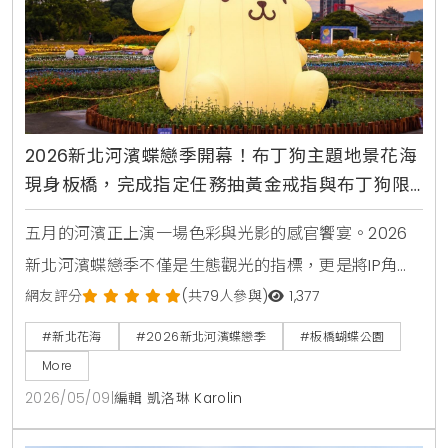
2026新北河濱蝶戀季開幕！布丁狗主題地景花海
現身板橋，完成指定任務抽黃金戒指與布丁狗限
量周邊
五月的河濱正上演一場色彩與光影的感官饗宴。2026
新北河濱蝶戀季不僅是生態觀光的指標，更是將IP角色
與城市空間完美融合的典範。KiraKacha去啦！創辦人
網友評分
(共79人參與)
1,377
梁翔渝表示，透過布丁狗30周年主題的沉浸式體驗，能
#新北花海
#2026新北河濱蝶戀季
#板橋蝴蝶公園
讓大眾在休閒運動中建立與土地的深度情感連結。這種
More
結合文創市集與生態教育的模式，確實能提升城市休憩
2026/05/09
|
編輯 凱洛琳 Karolin
價值並創造多元旅遊記憶。