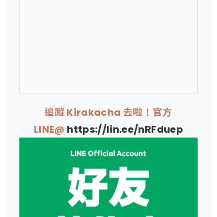
追蹤 Kirakacha 去啦！官方
LINE@
https://lin.ee/nRFduep