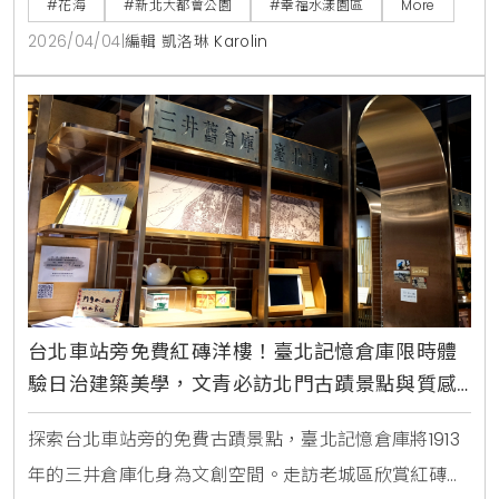
#花海
#新北大都會公園
#幸福水漾園區
More
2026/04/04
|
編輯 凱洛琳 Karolin
台北車站旁免費紅磚洋樓！臺北記憶倉庫限時體
驗日治建築美學，文青必訪北門古蹟景點與質感
咖啡廳
探索台北車站旁的免費古蹟景點，臺北記憶倉庫將1913
年的三井倉庫化身為文創空間。走訪老城區欣賞紅磚半