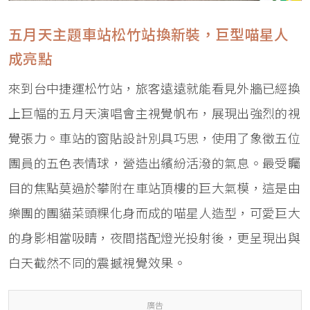
五月天主題車站松竹站換新裝，巨型喵星人
成亮點
來到台中捷運松竹站，旅客遠遠就能看見外牆已經換
上巨幅的五月天演唱會主視覺帆布，展現出強烈的視
覺張力。車站的窗貼設計別具巧思，使用了象徵五位
團員的五色表情球，營造出繽紛活潑的氣息。最受矚
目的焦點莫過於攀附在車站頂樓的巨大氣模，這是由
樂團的團貓菜頭粿化身而成的喵星人造型，可愛巨大
的身影相當吸睛，夜間搭配燈光投射後，更呈現出與
白天截然不同的震撼視覺效果。
廣告