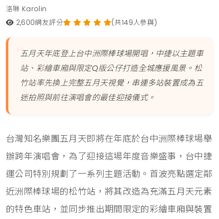
洛琳 Karolin
2,600
網友評分
(共149人參與)
五月天年底登上台中洲際棒球場開唱，中捷以主題車
站、彩繪車廂與限定Q版公仔打造全城應援風景。松
竹站率先換上完整五月天視覺，串連多站裝置成為五
迷拍照與前往演唱會的最佳迎接儀式。
台灣知名樂團五月天即將在年底於台中洲際棒球場舉
辦跨年演唱會，為了迎接這場年度音樂盛事，台中捷
運公司特別規劃了一系列主題活動。首波亮點選定鄰
近洲際棒球場的松竹站，將其改造為充滿五月天元素
的特色車站，並同步推出期間限定的彩繪車廂與裝置