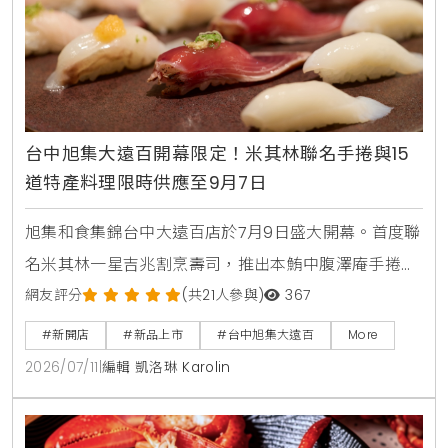
台中旭集大遠百開幕限定！米其林聯名手捲與15
道特產料理限時供應至9月7日
旭集和食集錦台中大遠百店於7月9日盛大開幕。首度聯
名米其林一星吉兆割烹壽司，推出本鮪中腹澤庵手捲與
蟹肉海膽空氣春捲。同步引進日本蜜柑鰤魚與NISSEI霜
網友評分
(共21人參與)
367
淇淋聖代，更將台中在地的麻薏、大甲芋頭、東泉辣椒
#新開店
#新品上市
#台中旭集大遠百
More
醬融入和食料理中，打造15道只供應到9月7日的台中限
2026/07/11
|
編輯 凱洛琳 Karolin
定旬味。