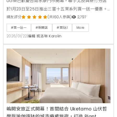
UG樂己歡慶台南永康門市開幕，聯手北投與新竹分店
於1月23日至25日推出三窨十五茉系列買一送一優惠。
同步發表全新「鎏金茉影」藝術杯身，並舉辦會員感謝
網友評分
(共160人參與)
2,797
祭，消費滿額即有機會抽中SONY降噪耳機與Le Labo
#買一送一
#新開店
#買1送1
More
護手霜等多項質感好禮。
2026/01/22
|
編輯 凱洛琳 Karolin
嵨開安旅正式開幕！首間結合 Uketamo 山伏哲
學與瑜伽頌缽的城市療癒旅宿，打造 Plant