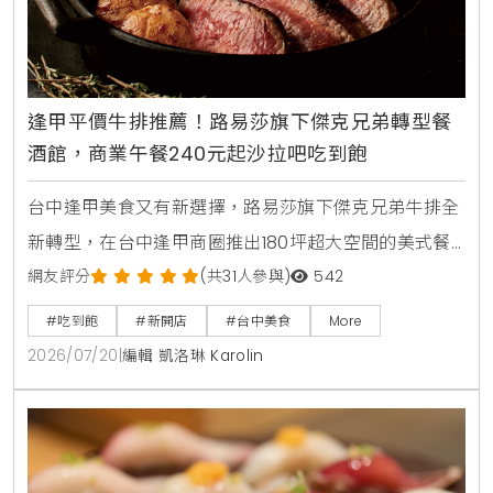
逢甲平價牛排推薦！路易莎旗下傑克兄弟轉型餐
酒館，商業午餐240元起沙拉吧吃到飽
台中逢甲美食又有新選擇，路易莎旗下傑克兄弟牛排全
新轉型，在台中逢甲商圈推出180坪超大空間的美式餐
酒館新店型。主打從早午餐，商業午餐到深夜餐酒全時
網友評分
(共31人參與)
542
段供應，平日點早午餐加49元，晚上週末加99元即享
#吃到飽
#新開店
#台中美食
More
自助沙拉吧，路易莎咖啡無限續。商業午餐240元起，
2026/07/20
|
編輯 凱洛琳 Karolin
更提供現烤披薩，各式烤串與超過100款世界微醺飲
品，是台中西屯朋友聚會，看球賽放鬆的寶藏餐廳。