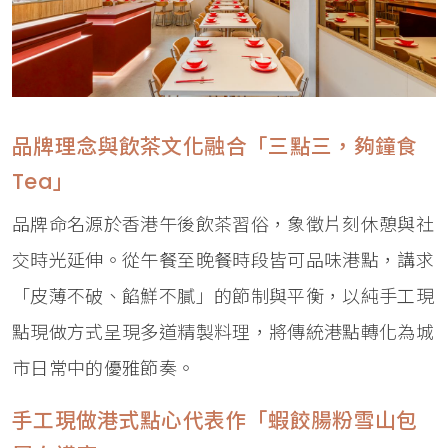
品牌理念與飲茶文化融合「三點三，夠鐘食
Tea」
品牌命名源於香港午後飲茶習俗，象徵片刻休憩與社
交時光延伸。從午餐至晚餐時段皆可品味港點，講求
「皮薄不破、餡鮮不膩」的節制與平衡，以純手工現
點現做方式呈現多道精製料理，將傳統港點轉化為城
市日常中的優雅節奏。
手工現做港式點心代表作「蝦餃腸粉雪山包