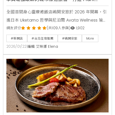
Forward 健康飲食與純淨住宿體驗
全國首間身心靈療癒飯店嵨開安旅於 2026 年開幕，引
進日本 Uketamo 哲學與尼泊爾 Avata Wellness 瑜
伽，結合 Plant Forward 飲食，打造台北城市中的靜心
網友評分
(共109人參與)
1,902
秘境。
#新開店
#台北住宿推薦
#嵨開安旅
More
2026/01/22
|
編輯 艾琳娜 Elena