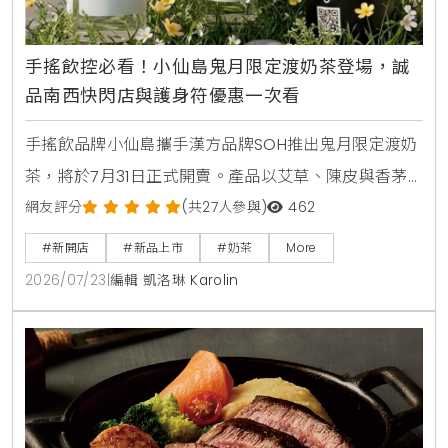
手搖飲控必看！小仙島鬼月限定渡奶茶登場，誠
品南西快閃店與護身符優惠一次看
手搖飲品牌小仙島攜手漢方品牌SOH推出鬼月限定渡奶
茶，將於7月31日正式開賣。產品以艾草、陳皮與香茅
等草本食材入茶，帶給讀者清爽去悶的全新風味。同步
網友評分
(共27人參與)
462
登場的還有誠品生活台北南西店快閃店，以及與
#新開店
#新品上市
#奶茶
More
Allumer Dessert合作的中秋甜點禮盒，提供豐富的生
2026/07/23
|
編輯 凱洛琳 Karolin
活體驗與門市優惠。