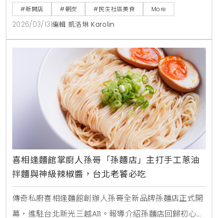
並提供白飯、味噌湯免費續碗，是台北富錦街不容錯過
#新開店
#朝炭
#民生社區美食
More
的職人級日式美食。
2026/03/13
|
編輯 凱洛琳 Karolin
喜相逢麵館掌廚人孫哥「孫麵店」主打手工蔥油
拌麵與神級辣椒醬，台北老饕必吃
傳奇私廚喜相逢麵館創辦人孫哥全新品牌孫麵店正式開
幕，進駐台北新光三越A11。報導介紹孫麵店回歸初心的