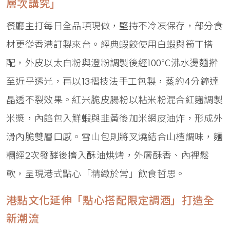
層次講究」
餐廳主打每日全品項現做，堅持不冷凍保存，部分食
材更從香港訂製來台。經典蝦餃使用白蝦與筍丁搭
配，外皮以太白粉與澄粉調製後經100℃沸水燙麵擀
至近乎透光，再以13摺技法手工包製，蒸約4分鐘達
晶透不裂效果。紅米脆皮腸粉以粘米粉混合紅麴調製
米漿，內餡包入鮮蝦與韭黃後加米網皮油炸，形成外
滑內脆雙層口感。雪山包則將叉燒結合山楂調味，麵
糰經2次發酵後擠入酥油烘烤，外層酥香、內裡鬆
軟，呈現港式點心「精緻於常」飲食哲思。
港點文化延伸「點心搭配限定調酒」打造全
新潮流