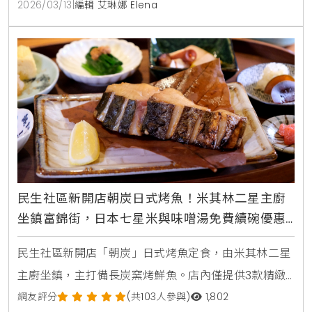
2026/03/13
|
編輯 艾琳娜 Elena
民生社區新開店朝炭日式烤魚！米其林二星主廚
坐鎮富錦街，日本七星米與味噌湯免費續碗優惠
中
民生社區新開店「朝炭」日式烤魚定食，由米其林二星
主廚坐鎮，主打備長炭窯烤鮮魚。店內僅提供3款精緻
定食，搭配日本七星米與魚津米混合而成的優質米飯，
網友評分
(共103人參與)
1,802