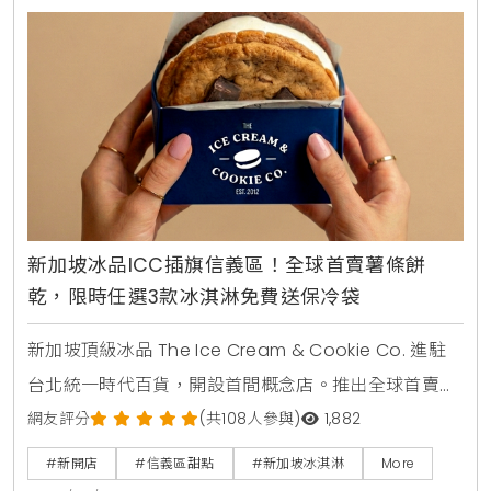
極具權威性的指標。
新加坡冰品ICC插旗信義區！全球首賣薯條餅
乾，限時任選3款冰淇淋免費送保冷袋
新加坡頂級冰品 The Ice Cream & Cookie Co. 進駐
台北統一時代百貨，開設首間概念店。推出全球首賣
「薯條餅乾」與288種客製化「冰淇淋餅乾三明治」，
網友評分
(共108人參與)
1,882
主打減糖40%與天然食材，吸引男神錦榮站台推薦，成
#新開店
#信義區甜點
#新加坡冰淇淋
More
為信義區甜點新選擇。