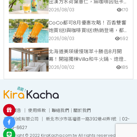
出漢方水荷葉薏仁，無咖啡因低卡
路里輕鬆喝無負擔
2026/08/03
170
CoCo都可8月優惠攻略！百香雙響
炮買1送1與咖啡買1送1熱銷登場，都
可訂2杯85元起
2026/08/03
592
北海道美瑛緩慢瑞萃十勝岳8月開
幕！開箱獨棟Villa和牛火鍋、熄燈
觀星與台日職人體驗活動優惠指南
2026/08/02
185
投放廣告
｜
使用條款
｜
聯絡我們
｜
關於我們
宥達利成有限公司 ｜ 新北市汐市區福德一路392巷41弄1號 ｜
02-
2746-6627
Copyright © 2022 KiraKacha.com.tw All rights reserved