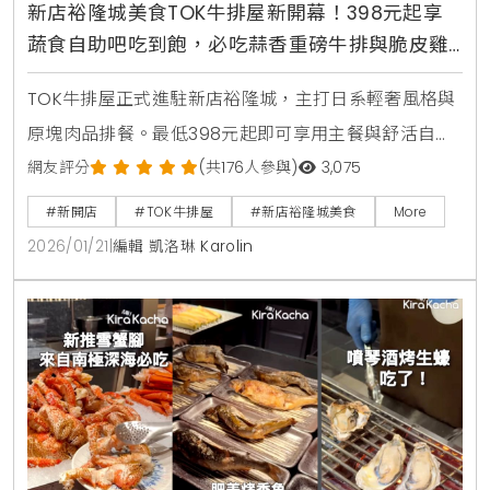
新店裕隆城美食TOK牛排屋新開幕！398元起享
蔬食自助吧吃到飽，必吃蒜香重磅牛排與脆皮雞
腿排
TOK牛排屋正式進駐新店裕隆城，主打日系輕奢風格與
原塊肉品排餐。最低398元起即可享用主餐與舒活自助
吧吃到飽，內含宜蘭小農有機生菜等18種蔬果。推薦必
網友評分
(共176人參與)
3,075
點10oz蒜香重磅牛排與脆皮雞腿排。120公分以下兒童
#新開店
#TOK牛排屋
#新店裕隆城美食
More
免費享自助吧，是新北親子聚餐與約會的高CP值美食新
2026/01/21
|
編輯 凱洛琳 Karolin
選擇。