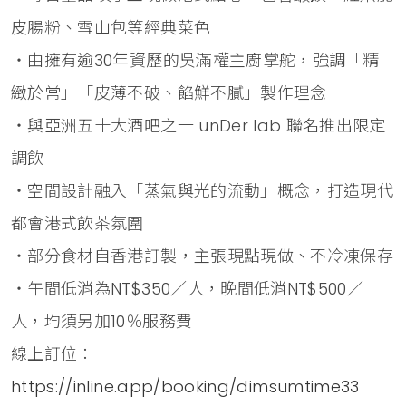
皮腸粉、雪山包等經典菜色
‧由擁有逾30年資歷的吳滿權主廚掌舵，強調「精
緻於常」「皮薄不破、餡鮮不膩」製作理念
‧與亞洲五十大酒吧之一 unDer lab 聯名推出限定
調飲
‧空間設計融入「蒸氣與光的流動」概念，打造現代
都會港式飲茶氛圍
‧部分食材自香港訂製，主張現點現做、不冷凍保存
‧午間低消為NT$350／人，晚間低消NT$500／
人，均須另加10％服務費
線上訂位：
https://inline.app/booking/dimsumtime33