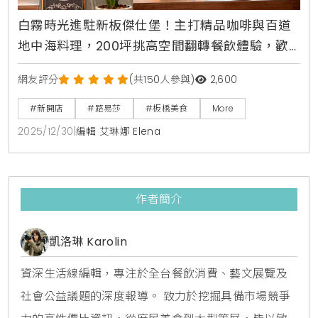
白霧時光進駐新板傑仕堡！主打精品咖啡與百道
地中海料理，200坪挑高空間翻轉餐飲體驗，歡
慶開幕限時88折優惠中
網友評分
(共150人參與)
2,600
#新開店
#路易莎
#板橋美食
More
2025/12/30
|
編輯 艾琳娜 Elena
作者簡介
凱洛琳 Karolin
資深生活線編輯，專注於全台餐飲消費、藝文展覽及
社會公益議題的深度報導。 致力於挖掘具備市場競爭