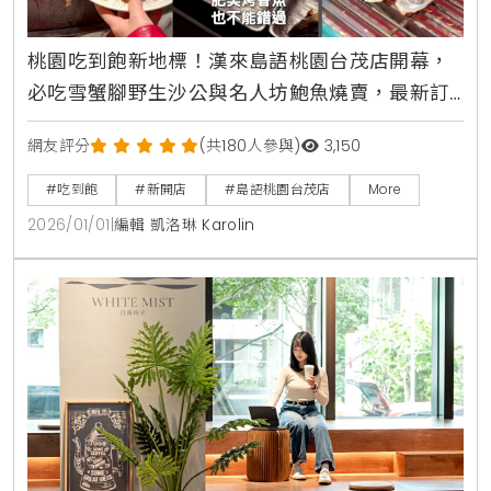
桃園吃到飽新地標！漢來島語桃園台茂店開幕，
必吃雪蟹腳野生沙公與名人坊鮑魚燒賣，最新訂
位攻略與完整價位一次看清楚
網友評分
(共180人參與)
3,150
#吃到飽
#新開店
#島語桃園台茂店
More
2026/01/01
|
編輯 凱洛琳 Karolin