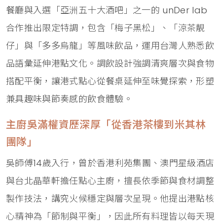
餐廳與入選「亞洲五十大酒吧」之一的 unDer lab
合作推出限定特調，包含「梅子黑松」、「涼茶靚
仔」與「多多烏龍」等風味飲品，運用台灣人熟悉飲
品語彙延伸港點文化。調飲設計強調清爽層次與食物
搭配平衡，讓港式點心從餐桌延伸至味覺探索，形塑
兼具趣味與節奏感的飲食體驗。
主廚吳滿權資歷深厚「從香港茶樓到米其林
團隊」
吳師傅14歲入行，曾於香港利苑集團、澳門星級酒店
與台北晶華軒擔任點心主廚，擅長依季節與食材調整
製作技法，講究火候穩定與層次呈現。他提出港點核
心精神為「節制與平衡」，因此所有料理皆以每天現