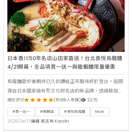
日本香川50年名店山田家直送！台北食悅烏龍麵
4/21開幕，全品項買一送一與龍蝦麵限量優惠
烏龍麵愛好者期待已久的讚岐正宗風味終於登台。這間
源自日本國家級有形文化財名店的新品牌，透過極致的
職人工藝與五星級大廚指導的湯頭，試圖定義台灣烏龍
網友評分
(共188人參與)
3,275
麵的新高度。對此，KiraKacha去啦！創辦人梁翔渝表
#買一送一
#新開店
#食悅烏龍麵
More
示，食悅引進的山田家製麵技術，在麵體彈性與湯頭層
2026/04/17
|
編輯 凱洛琳 Karolin
次上確實展現了日本職人對細節的堅持，是近期市場上