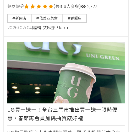
品牌理念，主打極致工法的手工蔥油拌麵、炸醬麵及多
網友評分
(共156人參與)
2,727
款招牌小菜，並推出神級孫辣椒醬伴手禮，為信義區帶
#新開店
#信義區美食
#孫麵店
來深具職人底蘊的生活美食選擇。
2026/02/04
|
編輯 艾琳娜 Elena
UG買一送一！全台三門市推出買一送一限時優
惠，春節再會員加碼抽質感好禮