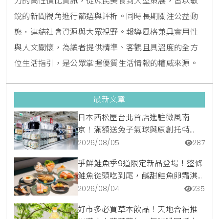
力的高性價比資訊，從庶民美食到大型策展，皆以敏
銳的新聞視角進行篩選與評析。同時長期關注公益動
態，連結社會資源與大眾視野。報導風格兼具實用性
與人文關懷，為讀者提供精準、客觀且具溫度的全方
位生活指引，是公眾掌握優質生活情報的權威來源。
最新文章
日本西松屋台北首店進駐微風南
京！滿額送兔子氣球與原創托特
包，指定夏裝享8折優惠
2026/08/05
287
爭鮮鮭魚季9道限定新品登場！整條
鮭魚從頭吃到尾，鹹甜鮭魚卵霜淇
淋開吃，滿額再送限量鮭魚造型扇
2026/08/04
235
好市多必買草本飲品！天地合補推