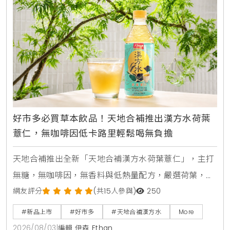
好市多必買草本飲品！天地合補推出漢方水荷葉
薏仁，無咖啡因低卡路里輕鬆喝無負擔
天地合補推出全新「天地合補漢方水荷葉薏仁」，主打
無糖，無咖啡因，無香料與低熱量配方，嚴選荷葉，薏
仁，山楂等草本素材，口感甘潤清爽。產品於2026年8
網友評分
(共15人參與)
250
月上旬全台好市多Costco獨家上市，每箱24入售價
#新品上市
#好市多
#天地合補漢方水
More
729元，提供日常輕鬆補水新選擇。
2026/08/03
|
編輯 伊森 Ethan