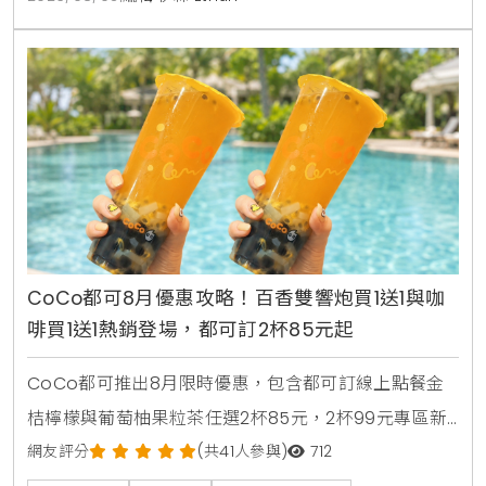
CoCo都可8月優惠攻略！百香雙響炮買1送1與咖
啡買1送1熱銷登場，都可訂2杯85元起
CoCo都可推出8月限時優惠，包含都可訂線上點餐金
桔檸檬與葡萄柚果粒茶任選2杯85元，2杯99元專區新
上架粉角檸檬冬瓜，每週一二指定咖啡買1送1，8月5日
網友評分
(共41人參與)
712