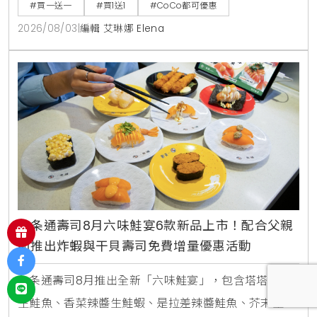
週三好友日更祭出百香雙響炮買1送1優惠。
#買一送一
#買1送1
#CoCo都可優惠
2026/08/03
|
編輯 艾琳娜 Elena
一条通壽司8月六味鮭宴6款新品上市！配合父親
節推出炸蝦與干貝壽司免費增量優惠活動
一条通壽司8月推出全新「六味鮭宴」，包含塔塔洋蔥
生鮭魚、香菜辣醬生鮭蝦、是拉差辣醬鮭魚、芥末生鮭