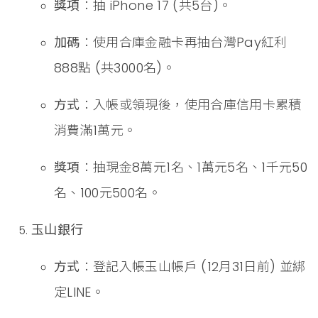
獎項
：抽 iPhone 17 (共5台)。
加碼
：使用合庫金融卡再抽台灣Pay紅利
888點 (共3000名)。
方式
：入帳或領現後，使用合庫信用卡累積
消費滿1萬元。
獎項
：抽現金8萬元1名、1萬元5名、1千元50
名、100元500名。
玉山銀行
方式
：登記入帳玉山帳戶 (12月31日前) 並綁
定LINE。