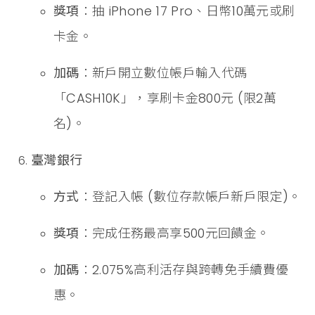
獎項
：抽 iPhone 17 Pro、日幣10萬元或刷
卡金。
加碼
：新戶開立數位帳戶輸入代碼
「CASH10K」，享刷卡金800元 (限2萬
名)。
臺灣銀行
方式
：登記入帳 (數位存款帳戶新戶限定)。
獎項
：完成任務最高享500元回饋金。
加碼
：2.075%高利活存與跨轉免手續費優
惠。