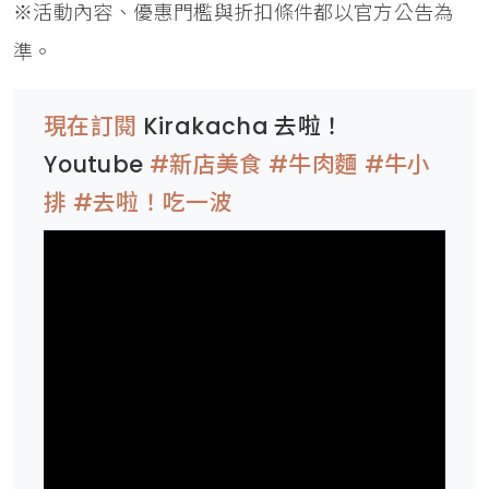
※活動內容、優惠門檻與折扣條件都以官方公告為
準。
現在訂閱
Kirakacha 去啦！
Youtube
#新店美食 #牛肉麵 #牛小
排 #去啦！吃一波