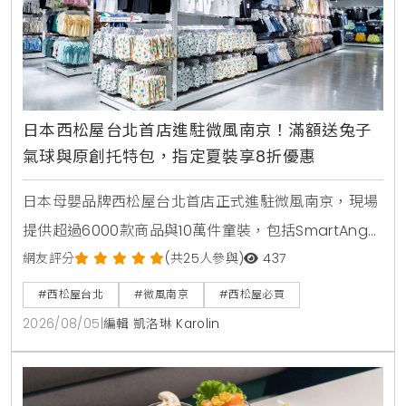
日本西松屋台北首店進駐微風南京！滿額送兔子
氣球與原創托特包，指定夏裝享8折優惠
日本母嬰品牌西松屋台北首店正式進駐微風南京，現場
提供超過6000款商品與10萬件童裝，包括SmartAngel
褲型紙尿褲、包屁衣與熱銷安撫玩具。慶祝開幕推出全
網友評分
(共25人參與)
437
館消費禮與指定夏裝8折優惠，打造台北家長一站式育
#西松屋台北
#微風南京
#西松屋必買
兒購物指南。
2026/08/05
|
編輯 凱洛琳 Karolin