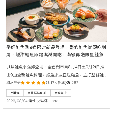
爭鮮鮭魚季9道限定新品登場！整條鮭魚從頭吃到
尾，鹹甜鮭魚卵霜淇淋開吃，滿額再送限量鮭魚
造型扇
爭鮮鮭魚季強勢登場。全台門市自8月4日至9月21日推
出9道全新鮭魚料理，嚴選挪威直送鮭魚，主打整條鮭
魚從頭吃到尾，包含照燒鮭魚頭，鮮嫩鮭魚肚生魚片，
網友評分
(共17人參與)
282
紫蘇和風鮭魚冷麵，以及可可焦糖鮭魚與鮭魚卵黑糖霜
#爭鮮
#爭鮮鮭魚季
#鮭魚控
淇淋等創意鹹甜點。爭鮮APP會員消費滿額再贈送限量
2026/08/04
|
編輯 艾琳娜 Elena
獵奇鮭魚造型扇與專屬優惠彩蛋。