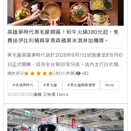
高雄夢時代黑毛屋開幕！和牛火鍋380元起，免
費送伊比利豬再享青森蘋果冰淇淋加購價。
黑毛屋高雄夢時代店於2026年8月7日試營運並於8月10
日正式開幕，成為全台第20家分店。店內主打日式個人
鍋物套餐380元起，並推出夏季限定番茄鍋。歡慶新店
網友評分
(共11人參與)
182
開張，黑毛屋聯名On the Road推出青森蘋果義式手工
#高雄夢時代
#黑毛屋
#黑毛屋開幕優惠
More
冰淇淋，開幕期間更祭出追蹤官方社群免費送伊比利豬
2026/08/06
|
編輯 艾琳娜 Elena
與消費滿額送冰淇淋等多重優惠。