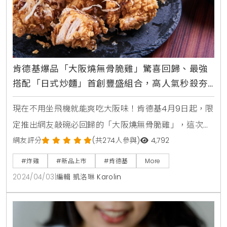
肯德基爆品「大阪燒無骨脆雞」驚喜回歸、最強
搭配「日式炒麵」首創豐盛組合，高人氣秒殺夯
品「金黃比司吉」同步回歸
現在不用坐飛機就能爽吃大阪味！肯德基4月9日起，限
定推出網友敲碗必回歸的「大阪燒無骨脆雞」，這次更
加入醬香十足，口感滑順的「日式炒麵」，打破速食店
網友評分
(共274人參與)
4,792
限制，讓你一口日式大阪燒無骨脆雞一口日式炒麵，享
#炸雞
#新品上市
#肯德基
More
受雙重美味！此次肯德基更加碼回歸上次瞬間賣斷貨的
2024/04/03
|
編輯 凱洛琳 Karolin
超高人氣日本直送「金黃比司吉」，各種日式美食，誓
言要讓消費者一秒享有。曾於2020年推出期間限定的
「大阪燒無骨大口脆雞」，搭配秘製大阪燒醬汁與清爽