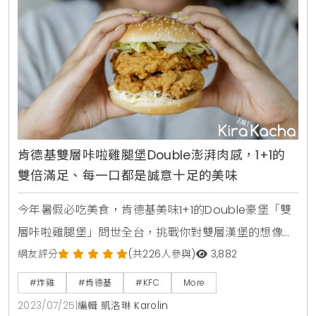
的芥末美乃滋
肯德基雙層咔啦雞腿堡Double澎湃肉感，1+1的
雙倍滿足、每一口都是誠意十足的美味
今年暑假必吃美食，肯德基美味1+1的Double豪堡「雙
層咔啦雞腿堡」問世全台，挑戰你對雙層漢堡的想像，
一次提供2塊由肯德基獨家微辣配方醃漬、裹粉、現炸
網友評分
(共226人參與)
3,882
的100%新鮮手做的原塊雞腿排，搭配清爽脆甜的新鮮萵
#炸雞
#肯德基
#KFC
More
苣、佐上酸甜美乃滋風味，滿足對於層次豐富的味覺體
2023/07/25
|
編輯 凱洛琳 Karolin