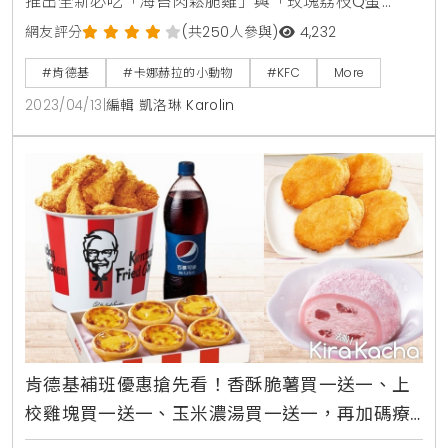
推出全新必吃「海苔肉鬆脆雞」與「玫瑰荔枝Q蛋
撻」，堪稱IG網美必拍美食口袋名單。「海苔肉鬆脆
網友評分
(共250人參與)
4,232
雞」中西混搭、復古潮搭，跨世代美味新滋味。「玫瑰
#肯德基
#卡娜赫拉的小動物
#KFC
More
荔枝Q蛋撻」聯名「卡娜赫拉的小動物」引領粉紅夢幻
2023/04/13
|
編輯 凱洛琳 Karolin
萌旋風。肯德基「海苔肉鬆脆雞」用跨世代美味記憶中
的海苔雞肉鬆結合酥脆多汁的咔啦脆雞，中西混搭、復
古潮搭，迸發出百變鹹香新滋味，將於4/18-5/22期間
限定開賣。
肯德基補班優惠搶先看！香酥脆薯買一送一、上
校雞塊買一送一、玉米濃湯買一送一，再加碼療
癒雞蛋桶餐55折開吃