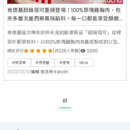
肯德基超級塔可重磅登場！100%原塊雞胸肉、包
夾多層次墨西哥風味餡料，每一口都能享受酥脆
多汁的超澎派肉感
肯德基這次帶來前所未見的創意新品「超級塔可」從裡
到外都很有料，以100%原塊雞胸肉為基底製成的Ｕ型獨
特外觀，搭配爆餡爽口的墨西哥辛香配料，搭配鮮脆蔬
網友評分
(共229人參與)
3,960
菜、青辣椒片、還有切達、莫札瑞拉雙色起司層層堆
#新菜單
#肯德基
#速食
More
疊，淋上辛香的塔可美乃滋，滿滿酥炸脆雞的澎湃肉感
2023/03/10
|
編輯 凱洛琳 Karolin
和豐富餡料的辛香爽口，每一口咬下，滿足感瞬間爆
棚，絕對是一吃就上癮的究極美味。肯德基表示，「超
級塔可」是國外超夯打卡聖品，擁有超澎湃肉感與迷人
01
的墨西哥風味，從