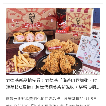
驗和飽滿肉感的渴望。這一次驚豔味蕾的「雙層咔啦雞
腿堡」將經典咔啦雞腿堡全新升級，肉量Double加
倍，美味層次雙重堆疊，1+1爽度直衝味蕾天花板，獻
肯德基新品搶先看！肯德基「海苔肉鬆脆雞、玫
瑰荔枝Q蛋撻」跨世代網美系新滋味，堪稱IG網
美必拍美食口袋名單
就是要挑戰網美們必拍口袋名單！肯德基將於4月18日