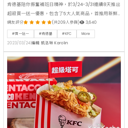
肯德基陪你振奮補班日精神，於3/24-3/31連續8天推出
超殺買一送一優惠，包含了5大人氣商品，首推用新鮮
馬鈴薯炸製而成，讓您可以隨時享受酥脆口感的
網友評分
(共209人參與)
3,640
「40456香酥脆薯」買一送一，還有每一口都充滿著經
#買一送一
#肯德基
#KFC
More
典口感的「40457四塊上校雞塊」也買一送一，以及味
2023/03/24
|
編輯 凱洛琳 Karolin
道香濃的「40458 大杯玉米濃湯」也是買一送一，就
是要在補班日約吃肯德基。此外，肯德基「XL超豪肯！
買多送多」多人團購優惠，只要購買指定品項及數量