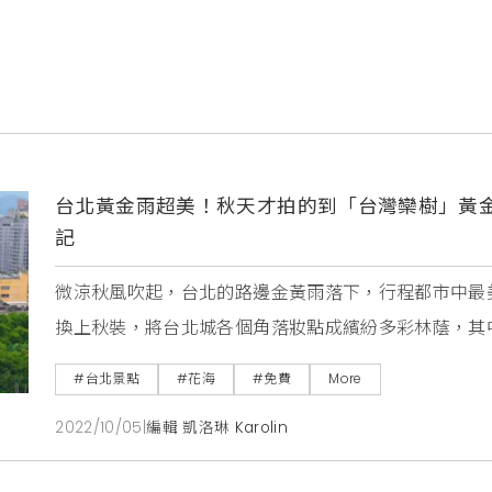
台北黃金雨超美！秋天才拍的到「台灣欒樹」黃
記
微涼秋風吹起，台北的路邊金黃雨落下，行程都市中最
換上秋裝，將台北城各個角落妝點成繽紛多彩林蔭，其
觀，讓走過、路過的忙碌都市人都慢下腳步欣賞秋季限
#台北景點
#花海
#免費
More
布於敦化南路、新生北路1段、民生東路2段及3段、忠
2022/10/05
|
編輯 凱洛琳 Karolin
為春夏秋冬分別變化出鮮綠、翠綠、金黃、紅褐四種繽