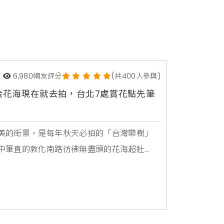
6,980
網友評分
(共400人參與)
金花海現在就去拍，台北7處賞花點先筆
美的街景，是每年秋天必拍的「台灣欒樹」
中筆直的敦化南路彷彿無盡頭的花海超壯
定美景。公園處表示，北市台灣欒樹主要分
孝東路7段、濱江街、塔悠路、玉泉街等，因
紛色彩