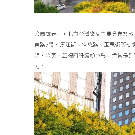
公園處表示，北市台灣欒樹主要分布於敦
東路7段、濱江街、塔悠路、玉泉街等七
綠、金黃、紅褐四種繽紛色彩，尤其是到
力。