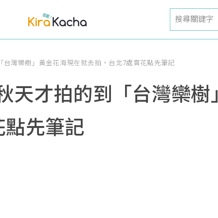
「台灣欒樹」黃金花海現在就去拍，台北7處賞花點先筆記
秋天才拍的到「台灣欒樹
花點先筆記