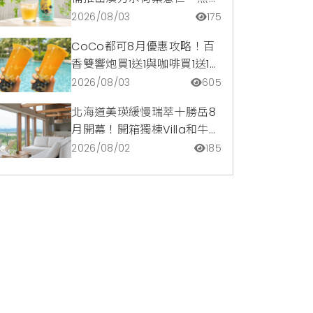
啡因低卡路里輕鬆喝無負擔
2026/08/03
175
CoCo都可8月優惠攻略！百
香雙響炮買1送1與咖啡買1送1熱
銷登場，都可訂2杯85元起
2026/08/03
605
北海道美瑛緩慢瑞萃十勝岳8
月開幕！開箱獨棟Villa和牛火
鍋、熄燈觀星與台日職人體驗
2026/08/02
185
活動優惠指南