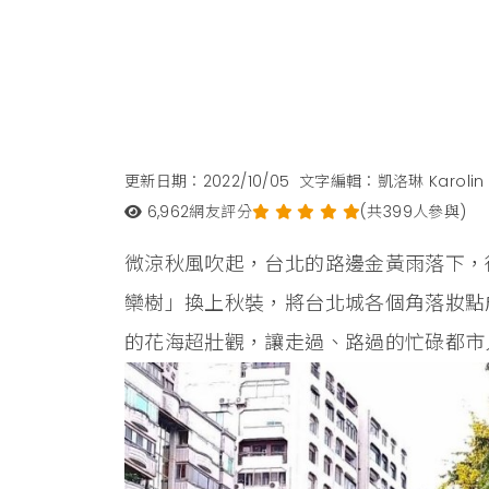
更新日期：2022/10/05
文字編輯：凱洛琳 Karolin
6,962
網友評分
(共399人參與)
微涼秋風吹起，台北的路邊金黃雨落下，
欒樹」換上秋裝，將台北城各個角落妝點
的花海超壯觀，讓走過、路過的忙碌都市