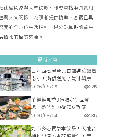
結社會資源與大眾視野。報導風格兼具實用
性與人文關懷，為讀者提供精準、客觀且具
溫度的全方位生活指引，是公眾掌握優質生
活情報的權威來源。
最新文章
日本西松屋台北首店進駐微風
南京！滿額送兔子氣球與原創
托特包，指定夏裝享8折優惠
2026/08/05
325
爭鮮鮭魚季9道限定新品登
場！整條鮭魚從頭吃到尾，鹹
甜鮭魚卵霜淇淋開吃，滿額再
2026/08/04
235
送限量鮭魚造型扇
好市多必買草本飲品！天地合
補推出漢方水荷葉薏仁，無咖