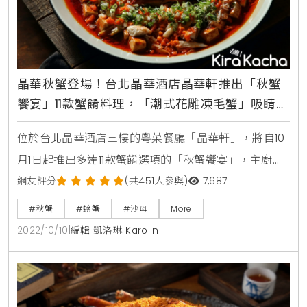
晶華秋蟹登場！台北晶華酒店晶華軒推出「秋蟹
饗宴」11款蟹餚料理，「潮式花雕凍毛蟹」吸睛、
「膏蟹燴麻婆」帶勁
位於台北晶華酒店三樓的粵菜餐廳「晶華軒」，將自10
月1日起推出多達11款蟹餚選項的「秋蟹饗宴」，主廚鄔
海明選用毛蟹、花蟹、沙公、沙母、處女蟳與鱈場蟹，
網友評分
(共451人參與)
7,687
烹煮出潮式花雕凍毛蟹、生拆膏蟹燴麻婆豆腐、花雕蛋
#秋蟹
#螃蟹
#沙母
More
白蒸花蟹、XO醬花蟹蘿蔔糕等全新當令美饌，要讓螃
2022/10/10
|
編輯 凱洛琳 Karolin
蟹控、海鮮控品嚐最美味的秋季限定料理。晶華軒的
「秋蟹饗宴」是由擁有超過三十年粵菜烹飪經驗的港籍
中餐廚藝總監鄔海明所規劃，豐富的菜色選項當中，鄔