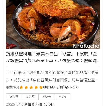
主廚首推「潮
頂級秋蟹料理！米其林三星「頤宮」中餐廳「金
秋詠蟹宴10/7起奢華上桌，八道蟹餚勾引蟹客味
蕾、需3天前預訂
三二行館為了讓不能出國的老饕在台灣也能品嚐世界美
食，特別推出「東南亞風味創意西餐」用味蕾環遊亞
洲，即使沒有出國，也可以在一餐中，匯集星、馬、
網友評分
(共314人參與)
5,465
泰、越、韓、台等亞洲風味料理，等於暢遊亞洲各國的
#秋蟹
#螃蟹
#沙母
More
經典美味，體驗多元的城市風情。
2022/10/10
|
編輯 凱洛琳 Karolin