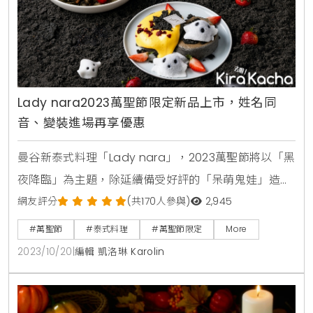
Lady nara2023萬聖節限定新品上市，姓名同
音、變裝進場再享優惠
曼谷新泰式料理「Lady nara」，2023萬聖節將以「黑
夜降臨」為主題，除延續備受好評的「呆萌鬼娃」造
型，更運用芝麻、竹炭等黑色元素，將餐點化身暗黑系
網友評分
(共170人參與)
2,945
邪餓鬼怪，推出三款萬聖節限定新品，吃得到芝麻內餡
#萬聖節
#泰式料理
#萬聖節限定
More
與草莓大福的「靈莓小鬼舒芙蕾」、創意泰式青醬「烏
2023/10/20
|
編輯 凱洛琳 Karolin
睛嘛黑義大利麵」，及造型特調「紅眼幽靈黑奶茶」。
每年萬聖節，都一定會造成打卡風潮的Lady nara甜