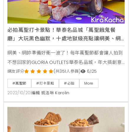
必拍萬聖打卡景點！華泰名品城「萬聖餓鬼餐
廳」大玩黑色幽默，十處地獄級亮點讓網美、網
帥、拍好拍滿，再加碼送150個迷你南瓜糖果桶
網美、網帥準備好衝一波了！每年萬聖節都會讓人拍到
不想回家的GLORIA OUTLETS華泰名品城，年大搞創意
與黑色幽默，在一期廣場打造期間限定Drive In「萬聖
網友評分
(共351人參與)
6,125
餓鬼餐廳」。餐廳外不僅有飛天雪弗蘭重壓血腥木乃
#萬聖節
#打卡景點
#必拍
More
伊，天崩地裂下有萌鬼、蝙蝠相繼出閘。餐廳內還有飢
2022/10/20
|
編輯 凱洛琳 Karolin
腸轆轆的幽靈亂竄，陪伴民眾大啖萬聖Kuso大餐，歡
迎全家大小一起換上搞怪裝扮，體驗別出心裁的
Halloween盛宴。延伸閱讀：濃郁焦糖肉桂鮮奶