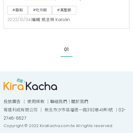
組合的萬聖節下午茶。而人氣吃到飽鉑麗安全日餐廳則
#甜點
#吃到飽
#萬聖節
是特別設計了「Trick or Treat」萬聖節主題自助餐，
2022/10/04
|
編輯 凱洛琳 Karolin
整個十月很萬聖。位於飯店一樓的月台町大廳酒吧專為
萬聖節推出的雙人下午茶，鹹點的部分有「魔女與使
魔」為靈感、附上起司小掃把的「竹炭迷你漢堡」、南
01
瓜
投放廣告
｜
使用條款
｜
聯絡我們
｜
關於我們
宥達利成有限公司 ｜ 新北市汐市區福德一路392巷41弄1號 ｜
02-
2746-6627
Copyright © 2022 KiraKacha.com.tw All rights reserved