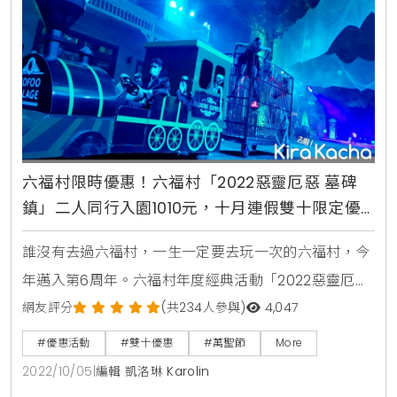
六福村限時優惠！六福村「2022惡靈厄惡 墓碑
鎮」二人同行入園1010元，十月連假雙十限定優
惠
誰沒有去過六福村，一生一定要去玩一次的六福村，今
年邁入第6周年。六福村年度經典活動「2022惡靈厄惡
墓碑鎮」，園區斥資百萬，以國際光雕技術打造夜間鬼
網友評分
(共234人參與)
4,047
城沉浸式體驗，驚悚萬分的萬聖厄夜，只要膽子夠大、
#優惠活動
#雙十優惠
#萬聖節
More
想要夜闖墓碑鎮，六福村等您來挑戰。並且，六福村首
2022/10/05
|
編輯 凱洛琳 Karolin
度與KKDAY聯合推出更快速的直達惡靈巴士「萬聖墓碑