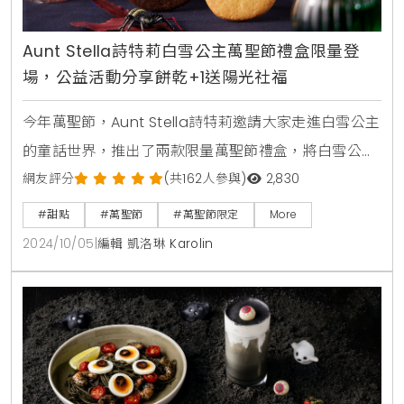
Aunt Stella詩特莉白雪公主萬聖節禮盒限量登
場，公益活動分享餅乾+1送陽光社福
今年萬聖節，Aunt Stella詩特莉邀請大家走進白雪公主
的童話世界，推出了兩款限量萬聖節禮盒，將白雪公主
的純潔與善良化為美味的驚喜，讓這個節日更具童趣與
網友評分
(共162人參與)
2,830
甜蜜。詩特莉此次的萬聖節禮盒不僅外觀迷人，內含的
#甜點
#萬聖節
#萬聖節限定
More
餅乾也充滿創意和故事感，即日起至10月31日限時限量
2024/10/05
|
編輯 凱洛琳 Karolin
販售。以白雪公主為靈感，詩特莉還推出了「分享餅乾
+1」公益活動，只要購買白雪公主萬聖節禮盒並多加1
元，詩特莉就會捐贈1片手工餅乾給陽光社會福利基