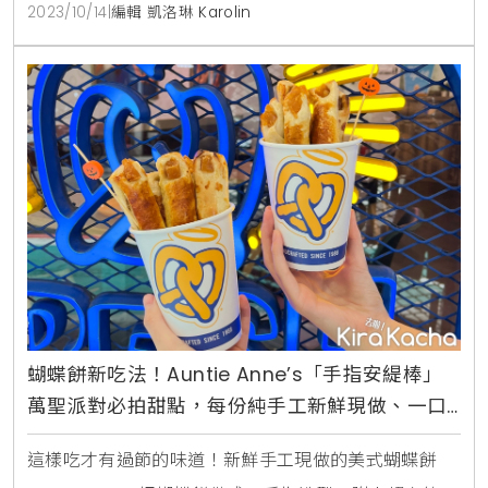
椰芝糕」，詭異氣氛滿點。人氣港點「點點心」今年萬
2023/10/14
|
編輯 凱洛琳 Karolin
聖節也推出期間限定餐點，以「萌鬼點心Party」為主
題，將傳統港點化身為魔幻感十足的造型餐點：「黑心
木乃伊芝麻包」是以戳鼻畫面攻佔美食社群的豬仔流沙
包，今年萬
蝴蝶餅新吃法！Auntie Anne’s「手指安緹棒」
萬聖派對必拍甜點，每份純手工新鮮現做、一口
咬下地瓜的香氣在口中爆發
這樣吃才有過節的味道！新鮮手工現做的美式蝴蝶餅