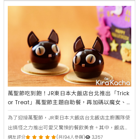
特快車」，滿足更多遊客來到萬聖墓碑鎮一起瘋狂搞
鬼，可以直接從台北車站搭乘「萬聖墓碑特快車」不用
一個小時
萬聖節吃到飽！JR東日本大飯店台北推出「Trick
or Treat」萬聖節主題自助餐，再加碼以魔女、
木乃伊、鬼魂為元素推出鹹、甜組合萬聖節下午
為了迎接萬聖節，JR東日本大飯店台北飯店主廚團隊使
茶
出搞怪之力推出可愛又驚悚的餐飲美食。其中，飯店月
台町大廳酒吧以魔女、木乃伊、鬼魂為元素推出鹹、甜
網友評分
(共194人參與)
3,357