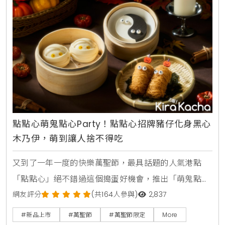
點，2023萬聖節也大玩創意，運用竹炭粉將舒芙蕾
點點心萌鬼點心Party！點點心招牌豬仔化身黑心
木乃伊，萌到讓人捨不得吃
又到了一年一度的快樂萬聖節，最具話題的人氣港點
「點點心」絕不錯過這個搗蛋好機會，推出「萌鬼點心
Party」派對系列，將招牌豬仔變身「黑心木乃伊芝麻
網友評分
(共164人參與)
2,837
包」、驚恐萬分的「驚絲龍鬚蝦」以及陰陽太極「小鬼
#新品上市
#萬聖節
#萬聖節限定
More