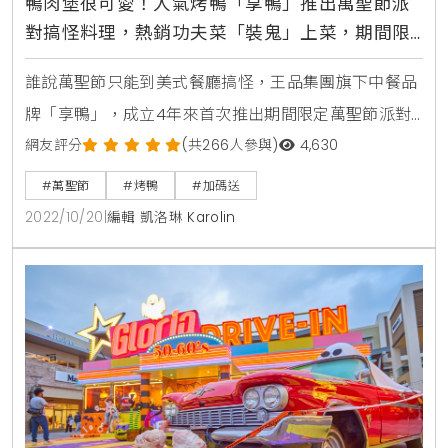
鴨肉堡很可愛！人氣烤鴨「享鴨」推出萬聖節派
對搞怪料理，熱銷功夫菜「裝鬼」上菜，期間限
定再加碼送「吃驚鴨堡」可愛又好拍
誰說萬聖節只能到美式餐廳搞怪，王品集團旗下中餐品
牌「享鴨」，成立4年來首次推出期間限定萬聖節派對
料理，升級四道人氣菜色，變裝成可愛搞鬼餐點。
網友評分
(共266人參與)
4,630
10/11-11/6期間到店點烤鴨或套餐，每人加碼送「吃驚鴨
#萬聖節
#烤鴨
#加碼送
堡」一份，要讓你吃「堡」飽外，也能有萬聖節聚餐新
2022/10/20
|
編輯 凱洛琳 Karolin
體驗。延續「享鴨」烤鴨百變吃法精神，店內經典功夫
菜在萬聖節變裝開趴，「瑤柱醬爆蘿蔔糕」和「金絲酥
炸牡蠣」黏上眼珠糖片，張著大眼化身百眼妖怪和木乃
伊來搗蛋