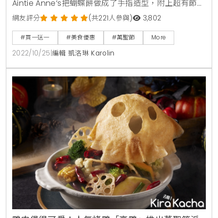
Aintie Anne’s把蝴蝶餅做成了手指造型，附上超有節慶
氛圍的萬聖小物，打卡拍照超應景。同時，也在每間門
網友評分
(共221人參與)
3,802
市布置超有趣的萬聖節裝飾，要讓小吃貨可以有的吃、
#買一送一
#美食優惠
#萬聖節
More
有的拍、開心過節。手指安緹棒是萬聖節打卡必拍甜
2022/10/25
|
編輯 凱洛琳 Karolin
點，不僅造型搞怪有趣，食物本身用料也不馬虎，採用
100%天然且富有膳食纖維的地瓜內餡做成，每份都是純
手工新鮮現做，一口咬下地瓜的香氣在口中爆發，甜而
不