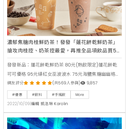
濃郁焦糖肉桂鮮奶茶！發發「蓮花餅乾鮮奶茶」
搶攻肉桂控、奶茶控最愛，再推全品項飲品買5送
1
發發新品：蓮花餅乾鮮奶茶 80元(熱飲限定)蓮花餅乾
可可優格 95元緋紅女巫波波水 75元海鹽焦糖幽幽格
95元優惠活動10/10～10/15 雙十好事連發，發發全品項
網友評分
(共569人參與)
9,857
飲品買5送1。
#優惠
#飲料
#手搖飲
More
2022/10/09
|
編輯 凱洛琳 Karolin