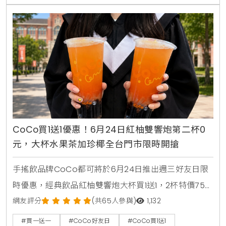
行時不可錯過的超商省錢必看攻略。
CoCo買1送1優惠！6月24日紅柚雙響炮第二杯0
元，大杯水果茶加珍椰全台門市限時開搶
手搖飲品牌CoCo都可將於6月24日推出週三好友日限
時優惠，經典飲品紅柚雙響炮大杯買1送1，2杯特價75
元。消費者透過官方LINE帳號領取優惠券，即可在線上
網友評分
(共65人參與)
1,132
點餐平台享有第二杯0元優惠，每人限領2張。
#買一送一
#CoCo好友日
#CoCo買1送1