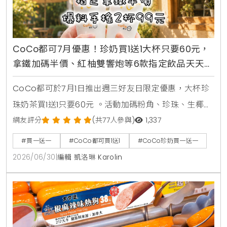
CoCo都可7月優惠！珍奶買1送1大杯只要60元，
拿鐵加碼半價、紅柚雙響炮等6款指定飲品天天2
杯99元
CoCo都可於7月1日推出週三好友日限定優惠，大杯珍
珠奶茶買1送1只要60元 。活動加碼粉角、珍珠、生椰職
人拿鐵同價位買1送1 。同步推出暑來寶2杯99元好康，
網友評分
(共77人參與)
1,337
新增紅柚雙響炮與紅柚香檸美式等6款指定飲品任選 。
#買一送一
#CoCo都可買1送1
#CoCo珍奶買一送一
2026/06/30
|
編輯 凱洛琳 Karolin