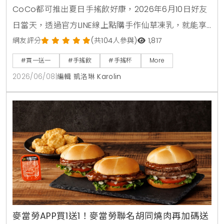
CoCo都可推出夏日手搖飲好康，2026年6月10日好友
日當天，透過官方LINE線上點購手作仙草凍乳，就能享
有第2杯0元買1送1優惠。另外整個6月份，foodpanda
網友評分
(共104人參與)
1,817
外送平台也同步推出茉香凍奶綠、芒果綠茶、四季珍椰
#買一送一
#手搖飲
#手搖杯
More
青、粉角生椰拿鐵等4大品項買1送1，讓大家在炎熱夏天
2026/06/08
|
編輯 凱洛琳 Karolin
不用出門也能省錢消暑。
麥當勞APP買1送1！麥當勞聯名胡同燒肉再加碼送