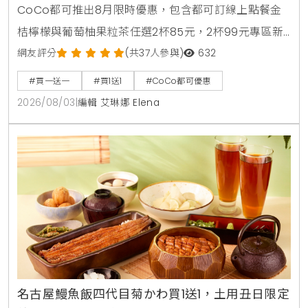
CoCo都可推出8月限時優惠，包含都可訂線上點餐金
桔檸檬與葡萄柚果粒茶任選2杯85元，2杯99元專區新
上架粉角檸檬冬瓜，每週一二指定咖啡買1送1，8月5日
網友評分
(共37人參與)
632
週三好友日更祭出百香雙響炮買1送1優惠。
#買一送一
#買1送1
#CoCo都可優惠
2026/08/03
|
編輯 艾琳娜 Elena
名古屋鰻魚飯四代目菊かわ買1送1，土用丑日限定