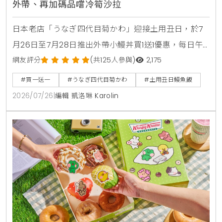
外帶、再加碼品嚐冷筍沙拉
日本老店「うなぎ四代目菊かわ」迎接土用丑日，於7
月26日至7月28日推出外帶小鰻丼買1送1優惠，每日午
晚餐各限量15組。即日起至8月31日同步開賣「夏鰻雙
網友評分
(共125人參與)
2,175
饗宴」特價2450元與全新單品冷筍沙拉，提供最道地
#買一送一
#うなぎ四代目菊かわ
#土用丑日鰻魚飯
的日本夏日食補饗宴。
2026/07/26
|
編輯 凱洛琳 Karolin