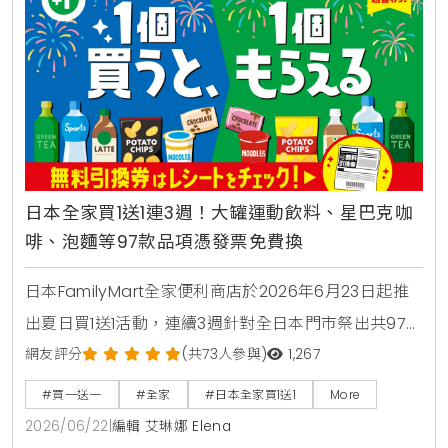
日本全家買1送1連3週！大罐運動飲料、星巴克咖
啡、泡麵等97款品項憑發票免費換
日本FamilyMart全家便利商店於2026年6月23日起推
出夏日買1送1活動，連續3週針對全日本門市祭出共97款
人氣商品，包含星巴克咖啡、大容量運動飲料、日清杯
網友評分
(共73人參與)
1,267
麵及熱銷巧克力零食，消費者購買指定商品即可於隔週
#買一送一
#全家
#日本全家買1送1
More
憑發票免費兌換，是近期台灣讀者前往日本旅遊、自由
2026/06/22
|
編輯 艾琳娜 Elena