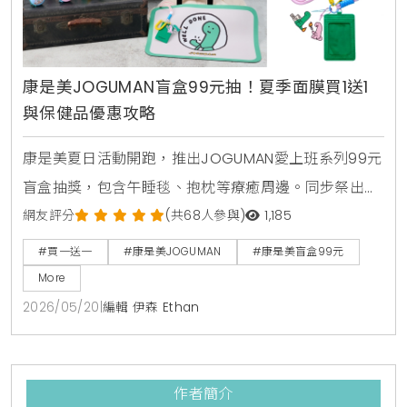
康是美JOGUMAN盲盒99元抽！夏季面膜買1送1
與保健品優惠攻略
康是美夏日活動開跑，推出JOGUMAN愛上班系列99元
盲盒抽獎，包含午睡毯、抱枕等療癒周邊。同步祭出活
力健康節保健品買1送1與金卡會員面膜點數30倍送，由
網友評分
(共68人參與)
1,185
美妝生活專家分享夏日補給省錢攻略。
#買一送一
#康是美JOGUMAN
#康是美盲盒99元
More
2026/05/20
|
編輯 伊森 Ethan
作者簡介