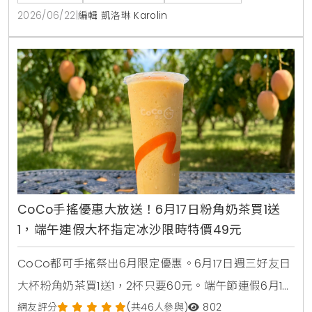
2026/06/22
|
編輯 凱洛琳 Karolin
CoCo手搖優惠大放送！6月17日粉角奶茶買1送
1，端午連假大杯指定冰沙限時特價49元
CoCo都可手搖祭出6月限定優惠。6月17日週三好友日
大杯粉角奶茶買1送1，2杯只要60元。端午節連假6月19
日至6月21日加碼消暑活動，大杯芒果冰沙、雪沙椰椰
網友評分
(共46人參與)
802