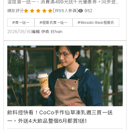
混搭買一送一、消費滿499元送千元優惠券。同步登場
的還有韓國Wasabi Bear第二彈聯名加價購，包含小提
網友評分
(共55人參與)
952
袋、製冷風扇與藍芽音箱，消費滿1850元再送獨家185
#買一送一
#屈臣氏買一送一
#Wasabi Bear屈臣氏
周年紀念熊。7月9日更將於台北大稻埕開設復古主題快
2026/06/16
|
編輯 伊森 Ethan
閃店，重現經典時代場景。
飲料控快看！CoCo手作仙草凍乳週三買一送
一，外送4大飲品整個6月都買1送1