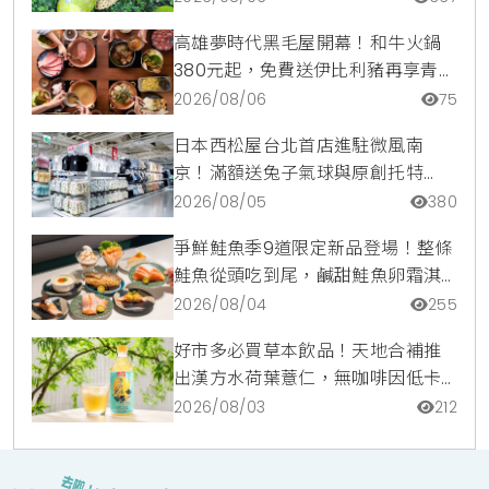
高雄夢時代黑毛屋開幕！和牛火鍋
380元起，免費送伊比利豬再享青森
蘋果冰淇淋加購價。
2026/08/06
75
日本西松屋台北首店進駐微風南
京！滿額送兔子氣球與原創托特
包，指定夏裝享8折優惠
2026/08/05
380
爭鮮鮭魚季9道限定新品登場！整條
鮭魚從頭吃到尾，鹹甜鮭魚卵霜淇
淋開吃，滿額再送限量鮭魚造型扇
2026/08/04
255
好市多必買草本飲品！天地合補推
出漢方水荷葉薏仁，無咖啡因低卡
路里輕鬆喝無負擔
2026/08/03
212