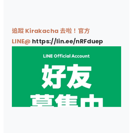
追蹤 Kirakacha 去啦！官方
LINE@
https://lin.ee/nRFduep