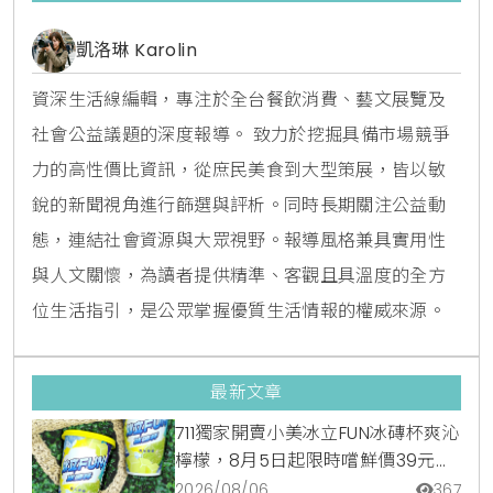
凱洛琳 Karolin
資深生活線編輯，專注於全台餐飲消費、藝文展覽及
社會公益議題的深度報導。 致力於挖掘具備市場競爭
力的高性價比資訊，從庶民美食到大型策展，皆以敏
銳的新聞視角進行篩選與評析。同時長期關注公益動
態，連結社會資源與大眾視野。報導風格兼具實用性
與人文關懷，為讀者提供精準、客觀且具溫度的全方
位生活指引，是公眾掌握優質生活情報的權威來源。
最新文章
711獨家開賣小美冰立FUN冰磚杯爽沁
檸檬，8月5日起限時嚐鮮價39元特
調咖啡氣泡水超讚
2026/08/06
367