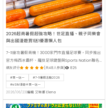
2026超商暑假超強攻略！世足直播、親子同樂會
與出國漫遊買1送1優惠懶人包
7-11搶攻暑假商機！3000家門市直播足球賽，同步推出
官方梅西冰霸杯、羅技足球鍵盤與Sports Nation聯名
椒麻熱狗。針對親子家庭推出2000場暑期好鄰居同樂
網友評分
(共48人參與)
825
會，免費下載環保手掌繪本。出國旅遊可就近購買eSIM
#買一送一
#7-11暑假活動2026
漫遊網卡享買1送1。
#eSIM漫遊卡買一送一
2026/06/23
|
編輯 艾琳娜 Elena