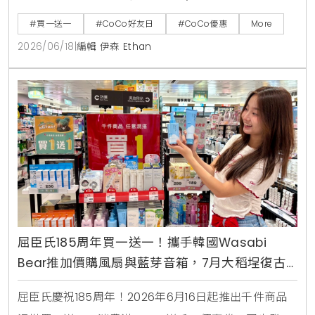
咖啡、雪沙椰椰冬瓜3款指定特調冰沙限時特價49元。
#買一送一
#CoCo好友日
#CoCo優惠
More
2026/06/18
|
編輯 伊森 Ethan
屈臣氏185周年買一送一！攜手韓國Wasabi
Bear推加價購風扇與藍芽音箱，7月大稻埕復古
快閃店盛大開幕
屈臣氏慶祝185周年！2026年6月16日起推出千件商品