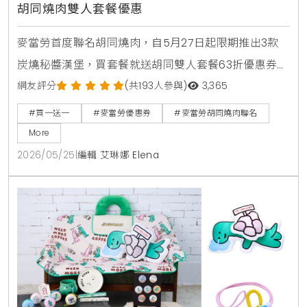
胡同燒肉雙人套餐優惠
麥當勞首度聯名胡同燒肉，自5月27日起限期推出3款
炭燒秘醬漢堡，買套餐就送胡同雙人套餐63折優惠券。
人氣捲捲薯條同步回歸，還有西西里金選冰美式全新登
網友評分
(共193人參與)
3,365
場，搭配APP年中慶享買1送1。
#買一送一
#麥當勞優惠券
#麥當勞胡同燒肉聯名
More
2026/05/25
|
編輯 艾琳娜 Elena