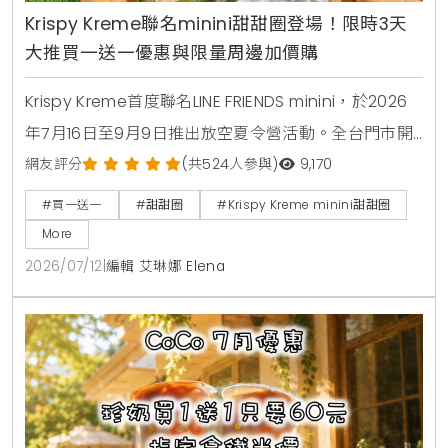
Krispy Kreme聯名minini甜甜圈登場！限時3天
大推買一送一優惠與限量周邊加價購
Krispy Kreme首度聯名LINE FRIENDS minini，於2026
年7月16日至9月9日推出放空夏令營活動。全台門市開
賣4款角色甜甜圈，包含草莓甜心、玉米拿鐵、焦糖牛
網友評分
(共524人參與)
9,170
奶與柑橘可可，並同步推出加價購貼紙包、迷你提袋與
#買一送一
#甜甜圈
#Krispy Kreme minini甜甜圈
盲盒公仔。7月16日至7月18日期間更祭出LINE好友憑券
More
買minini禮盒送原味糖霜甜甜圈盒的買一送一限時優
2026/07/12
|
編輯 艾琳娜 Elena
惠。