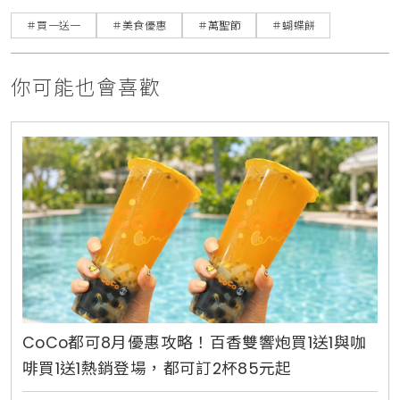
＃買一送一
＃美食優惠
＃萬聖節
＃蝴蝶餅
你可能也會喜歡
CoCo都可8月優惠攻略！百香雙響炮買1送1與咖
啡買1送1熱銷登場，都可訂2杯85元起