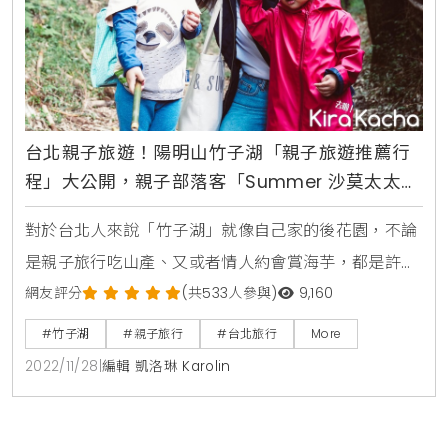
台北親子旅遊！陽明山竹子湖「親子旅遊推薦行
程」大公開，親子部落客「Summer 沙莫太太」
首推蓬萊米故事館、竹林保甲步道、曹家祖厝巡
對於台北人來說「竹子湖」就像自己家的後花園，不論
禮，讓小朋友玩到不想回家
是親子旅行吃山產、又或者情人約會賞海芋，都是許多
台北人的旅行、約會首選地。竹子湖休閒農業發展協會
網友評分
(共533人參與)
9,160
為了讓更多國人可以認識竹子湖的美，特別規畫了一系
#竹子湖
#親子旅行
#台北旅行
More
列的「親子旅遊推薦行程」，希望透過一日遊的小旅
2022/11/28
|
編輯 凱洛琳 Karolin
行、讓爸爸媽媽可以陪小朋友一認識美麗的竹子湖。竹
子湖休閒農業發展協會表示，為了讓大朋友、小朋友都