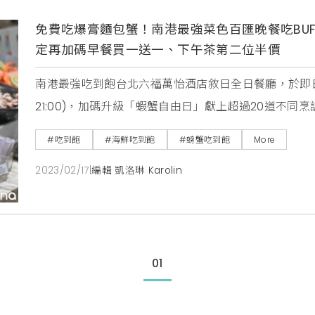
免費吃爆膏麵包蟹！南港最強菜色百匯晚餐吃BUF
定再加碼早餐買一送一、下午茶第二位半價
南港最強吃到飽台北六福萬怡酒店敘日全日餐廳，於即日起
21:00)，加碼升級「蝦蟹自由日」獻上超過20道不
用餐，還能享有「早鳥獨家優惠」每位加贈蟹膏之王「
#吃到飽
#海鮮吃到飽
#螃蟹吃到飽
More
式海鮮食材，搶攻吃到飽控必吃口袋名單。以餐檯選擇
2023/02/17
|
編輯 凱洛琳 Karolin
店敘日全日餐廳，除了每季更換菜色以世
01