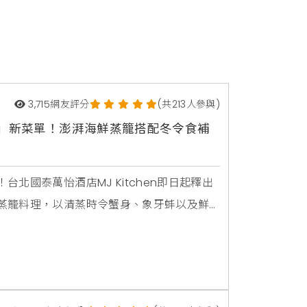
3,715
網友評分
(共213人參與)
物祭」新菜單！澎湃海鮮蒸籠搭配冬令食補
北國泰萬怡酒店MJ Kitchen即日起釋出
蒸籠料理，以清蒸時令蟹身、象牙蚌以及鮮
午晚餐餐期加碼供應松葉蟹腳，一次囊括絕
豬肚鍋、北海道牛奶五花豬肉鍋、藥燉火山