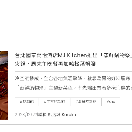
台北國泰萬怡酒店MJ Kitchen推出「蒸鮮鍋
火鍋，周末午晚餐再加嗑松葉蟹腳
冷空氣發威，全台各地氣溫驟降，就靠暖胃的好料驅寒！台
「蒸鮮鍋物祭」主題新菜色，率先端出有著多樣海鮮的
魚捲等新鮮漁獲，完整保留各類海鮮的原汁原味，周末
#吃到飽
#牛排吃到飽
#海鮮吃到飽
More
品海韻。暖心鍋物則準備了草原蒙古羊肉鍋、港式胡椒
2023/12/27
|
編輯 凱洛琳 Karolin
排骨鍋以及南洋叻沙咖哩海鮮鍋等經典火鍋料理，口