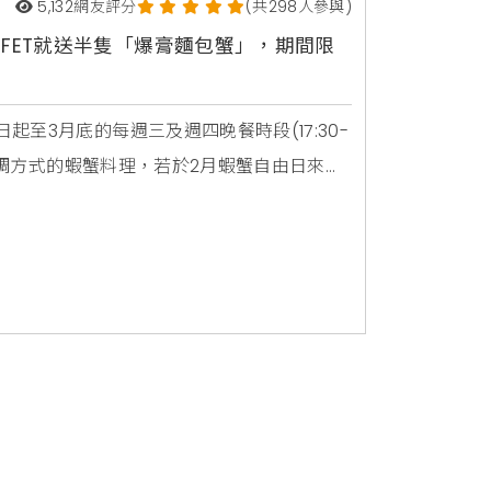
5,132
網友評分
(共298人參與)
FET就送半隻「爆膏麵包蟹」，期間限
至3月底的每週三及週四晚餐時段(17:30-
同烹調方式的蝦蟹料理，若於2月蝦蟹自由日來店
胡椒麵包蟹」半隻，搭配爐烤現切牛排、各
多元、精緻異國美食聞名的台北六福萬怡酒