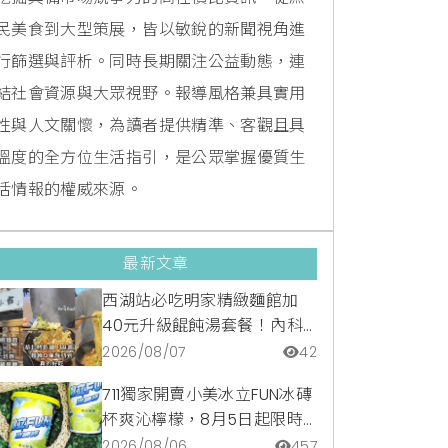
民美食到大型策展，皆以敏銳的新聞視角進
行篩選與評析。同時長期關注公益動態，連
結社會資源與大眾視野。報導風格兼具實用
性與人文關懷，為讀者提供精準、客觀且具
溫度的全方位生活指引，是公眾掌握優質生
活情報的權威來源。
最新文章
西湖站必吃明家精緻麵館加
40元升級餛飩湯套餐！內科
隱藏版爆汁臭豆腐麵與牛肉麵
2026/08/07
42
疙瘩平價攻略
711獨家開賣小美冰立FUN冰磚
杯爽沁檸檬，8月5日起限時
嚐鮮價39元特調咖啡氣泡水
2026/08/06
457