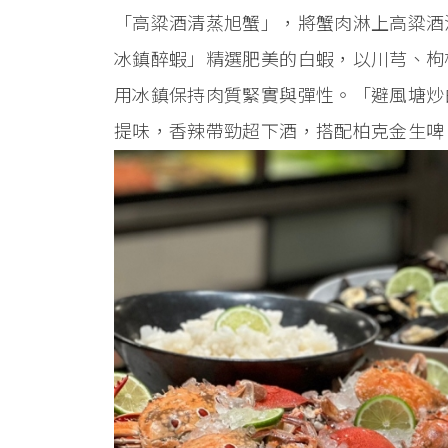
「高粱酒清蒸旭蟹」，將蟹肉淋上高粱酒
冰鎮醉蝦」精選肥美的白蝦，以川芎、枸
用冰鎮保持肉質緊實與彈性。「避風塘炒
提味，香辣帶勁超下酒，搭配柏克金生啤