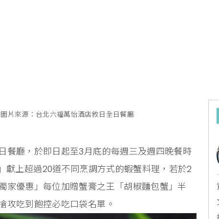
圖片來源：台北六福萬怡酒店敘日全日餐廳
日餐廳，於即日起至3月底的每週三及週四晚餐時
自由日」獻上超過20道不同烹調方式的蝦蟹料理，若於2
獨家優惠」每位加贈蟹膏之王「胡椒麵包蟹」半
搶攻吃到飽控必吃口袋名單。