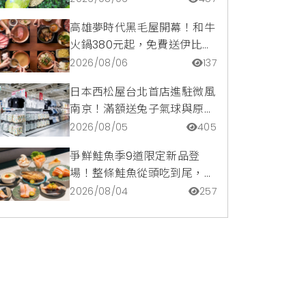
超讚
高雄夢時代黑毛屋開幕！和牛
火鍋380元起，免費送伊比利
豬再享青森蘋果冰淇淋加購
2026/08/06
137
價。
日本西松屋台北首店進駐微風
南京！滿額送兔子氣球與原創
托特包，指定夏裝享8折優惠
2026/08/05
405
爭鮮鮭魚季9道限定新品登
場！整條鮭魚從頭吃到尾，鹹
甜鮭魚卵霜淇淋開吃，滿額再
2026/08/04
257
送限量鮭魚造型扇