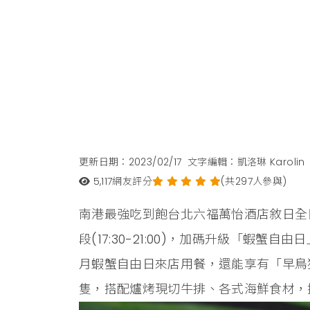
更新日期：2023/02/17
文字編輯：凱洛琳 Karolin
5,117
網友評分
(共297人參與)
南港最強吃到飽台北六福萬怡酒店敘日全
段(17:30-21:00)，加碼升級「蝦蟹
月蝦蟹自由日來店用餐，還能享有「早鳥
隻，搭配爐烤現切牛排、各式海鮮食材，