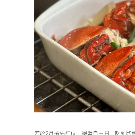
若於2月搶先訂位「蝦蟹自由日」吃到飽