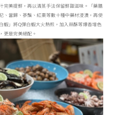
汁完美提鮮，再以清蒸手法保留鮮甜滋味。「藥膳
杞、當歸、蔘鬚、紅棗等數十種中藥材浸漬，再使
白蝦」將Q彈白蝦大火熱煎，加入蒜酥等爆香增色
，更是完美絕配。