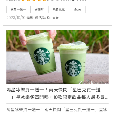
料，其中一杯星巴克招待。適用品項：冷萃咖啡、香檸
#買一送一
#咖啡
#星巴克
More
蜜柚冷萃咖啡、椰奶那堤(含特選)、焦糖瑪奇朵(含特
2023/10/10
|
編輯 凱洛琳 Karolin
選)、經典紅茶椰奶那堤、醇濃抹茶那堤、焦糖咖啡星
冰樂、醇濃抹茶星冰樂、草莓風味星冰樂、巧克力可可
碎片星冰樂注意事項：1、每人每次至
喝星冰樂買一送一！兩天快閃「星巴克買一送
一」星冰樂領軍開喝，10款限定飲品每人最多買
二送二
喝星冰樂買一送一！兩天快閃「星巴克買一送一」星冰