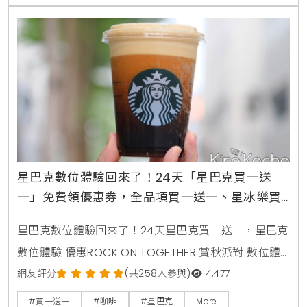
讀：東京車站伴手禮TOP 10品牌「Now on
Cheese♪」來台快閃開賣，消費滿額送限量品牌托特
袋指定品項包括香檸蜜柚冷萃咖啡、冷萃咖啡、焦糖瑪
奇朵、太妃風
星巴克數位體驗回來了！24天「星巴克買一送
一」免費領優惠券，全品項買一送一、星冰樂買
一送一都有
星巴克數位體驗回來了！24天星巴克買一送一，星巴克
數位體驗 優惠ROCK ON TOGETHER 賞秋派對 數位體
驗活動時間：2023/10/12(四)-2023/10/31(二)；最後兌
網友評分
(共258人參與)
4,477
換日為2023/11/2(四)活動內容：活動期間完成數位體驗
#買一送一
#咖啡
#星巴克
More