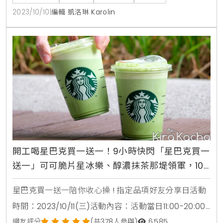
遊戲，可獲得限定的專屬優惠。10/10(二)、10/11(三)預
2023/10/10
|
編輯 凱洛琳 Karolin
領券，兌換期間為獲券日2天後，最後兌換至11/2(四)。
注意事項：1、活動參與方式：透過
開工喝星巴克買一送一！9小時快閃「星巴克買一
送一」可可脆片星冰樂、醇濃抹茶那堤領軍，10
款星巴克買一送一喝爆
星巴克買一送一陪你收心操 ! 指定品項好友分享日活動
時間：2023/10/11(三)活動內容：活動當日11:00-20:00
至門市購買兩杯特大杯/風味/冰熱一致的指定品項飲
網友評分
(共378人參與)
6,585