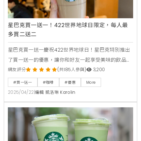
星巴克買一送一！422世界地球日限定，每人最
多買二送二
星巴克買一送一慶祝422世界地球日！星巴克特別推出
了買一送一的優惠，讓你和好友一起享受美味的飲品，
趁著這個難得的機會，何不約上三五好友，來杯香濃的
網友評分
(共185人參與)
3,200
星巴克咖啡或清新的茶飲，為地球盡一份心力的同時，
#買一送一
#咖啡
#優惠
More
也享受愉快的聚會時光。無論是熱飲還是冰飲，星巴克
2025/04/22
|
編輯 凱洛琳 Karolin
都能滿足你的味蕾，讓這個特別的日子更加難忘。這項
買一送一的優惠活動將於今天上午11點至晚上8點進行。
只要你購買兩杯大杯（含）以上容量、冰熱皆可、口味
一致的飲料