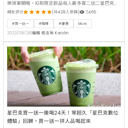
樂領軍開喝，10款限定飲品每人最多買二送二星巴克買
一送一活動時間：2023/8/28(一)-2023/8/29(二)活
網友評分
(共428人參與)
7,465
動內容：活動當日11:00-20:00至門市購買兩杯特大杯冰
#買一送一
#咖啡
#優惠
More
熱/風味一致的指定飲料，其中一杯星巴克招待。活動
2023/08/28
|
編輯 凱洛琳 Karolin
品項為：那堤、特選那堤、焦糖瑪奇朵、特選焦糖瑪奇
朵、冷萃咖啡、夏日冰柚冷萃咖啡、椰奶經典巧克力、
豆奶玫瑰蜜香茶那堤、焦糖咖啡星
星巴克買一送一連喝24天！等超久「星巴克數位
體驗」回歸，買一送一拼人品喝起來