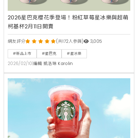
2026星巴克櫻花季登場！粉紅草莓星冰樂與超萌
柯基杯2月11日開賣
網友評分
(共172人參與)
3,005
#新品上市
#星巴克
#星冰樂
2026/02/10
|
編輯 凱洛琳 Karolin