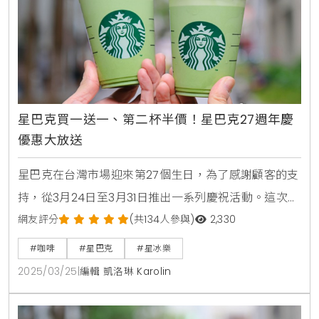
買一送
星巴克買一送一、第二杯半價！星巴克27週年慶
優惠大放送
星巴克在台灣市場迎來第27個生日，為了感謝顧客的支
持，從3月24日至3月31日推出一系列慶祝活動。這次的
優惠包括「第二杯半價」、「金星級會員專屬雙倍贈
網友評分
(共134人參與)
2,330
星」、「好友分享活動」以及「包裝咖啡系列兩件75
#咖啡
#星巴克
#星冰樂
折」。這些活動不僅讓顧客享受美味的咖啡，還能在生
2025/03/25
|
編輯 凱洛琳 Karolin
活中增添一份小確幸，讓每一天都充滿活力與期待。▲
圖片來源：KiraKacha / 星巴克買一送一優惠在這段期