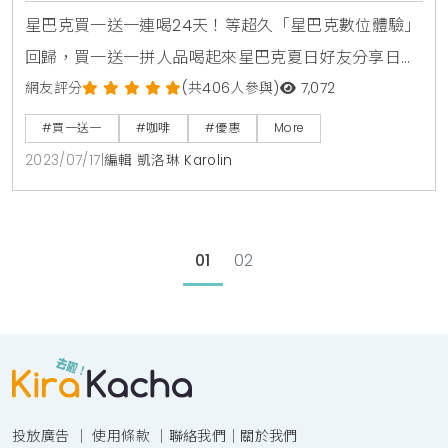
星巴克買一送一連喝24天！等超久「星巴克數位體驗」
回歸，買一送一拼人品喝起來星巴克夏日好友分享日買
一送一活動時間：2023/07/17(一)活動內容：活動期間
網友評分
(共406人參與)
7,072
11:00-20:00至門市購買兩杯特大杯/風味/冰熱一致的飲
#買一送一
#咖啡
#優惠
More
料，其中一杯星巴克招待。每人每次至多買二送二，飲
2023/07/17
|
編輯 凱洛琳 Karolin
料限當場一次領取。注意事項：優惠品項依各門市現貨
為準，不包含 星冰樂系列飲料、雲朵冰搖濃縮咖啡、可
可綿雲瑪奇朵、鹹焦糖風味綿雲瑪奇朵
01
02
投放廣告
｜
使用條款
｜
聯絡我們
｜
關於我們