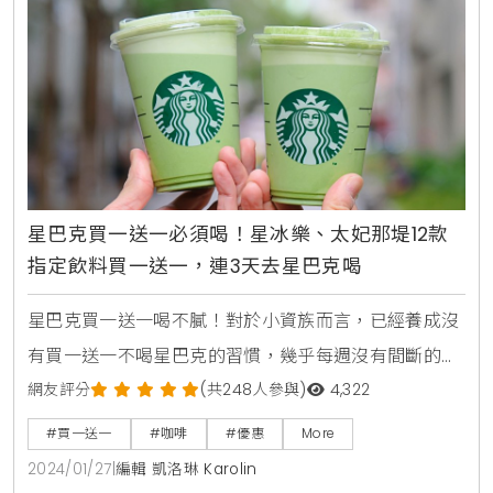
間，顧客只需在全台星巴克門市購買兩杯大杯以上的
星巴克買一送一必須喝！星冰樂、太妃那堤12款
指定飲料買一送一，連3天去星巴克喝
星巴克買一送一喝不膩！對於小資族而言，已經養成沒
有買一送一不喝星巴克的習慣，幾乎每週沒有間斷的星
巴克買一送一，在下週一至週三推出限時買一送一優
網友評分
(共248人參與)
4,322
惠，精選12款人氣隱藏版飲品，推出快閃買一送一優
#買一送一
#咖啡
#優惠
More
惠，連續3天讓大家揪團來喝星巴克買一送一。延伸閱
2024/01/27
|
編輯 凱洛琳 Karolin