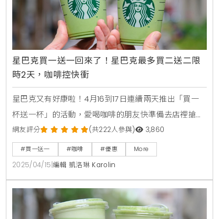
星巴克買一送一回來了！星巴克最多買二送二限
時2天，咖啡控快衝
星巴克又有好康啦！4月16到17日連續兩天推出「買一
杯送一杯」的活動，愛喝咖啡的朋友快準備去店裡搶優
惠。這次的活動超簡單！4/16、4/17從早上11點到晚上8
網友評分
(共222人參與)
3,860
點，全台星巴克門市都有這波優惠。只要買兩杯大杯
#買一送一
#咖啡
#優惠
More
（含）以上、口味一樣的飲料，星巴克就幫你請客一
2025/04/15
|
編輯 凱洛琳 Karolin
杯。不管你喜歡熱咖啡還是冰飲，只要容量和口味相
同，就能輕鬆享優惠。找朋友、家人或同事一起去，邊
聊天邊喝咖啡超划算。星巴克最多買二送二本週星巴克