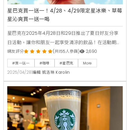
星巴克買一送一！4/28、4/29限定星冰樂、草莓
星沁爽買一送一喝
星巴克在2025年4月28日和29日推出了夏日好友分享
日活動，讓你和朋友一起享受清涼的飲品！在活動期
間，從上午11點到晚上8點，只要購買兩杯以上相同容量
網友評分
(共155人參與)
2,690
和口味的指定飲品，其中一杯就由星巴克招待，讓你們
#買一送一
#咖啡
#星巴克
More
的夏日聚會更加划算。這次的指定飲品包括檸檬冷萃咖
2025/04/28
|
編輯 凱洛琳 Karolin
啡、經典特調冷萃咖啡、巧克力可可碎片星冰樂等，讓
你在炎炎夏日中，隨時都能享受一杯清涼的飲品，快約
上好友一起來吧！星巴克夏日買一送一優惠等你來喝這
次的夏日