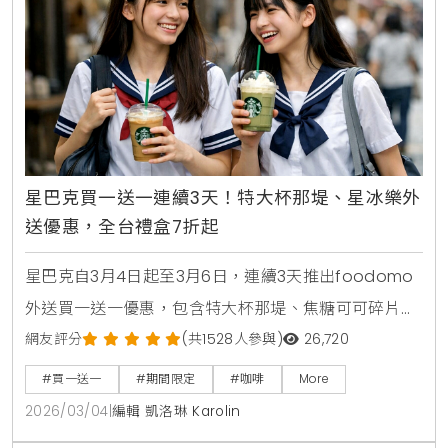
星巴克買一送一連續3天！特大杯那堤、星冰樂外
送優惠，全台禮盒7折起
星巴克自3月4日起至3月6日，連續3天推出foodomo
外送買一送一優惠，包含特大杯那堤、焦糖可可碎片星
冰樂等指定品項。全台門市同步祭出指定禮盒7折活
網友評分
(共1528人參與)
26,720
動，多款熱銷餅乾與點心罐限時下殺，讓您在雨天也能
#買一送一
#期間限定
#咖啡
More
輕鬆享受咖啡時光。
2026/03/04
|
編輯 凱洛琳 Karolin