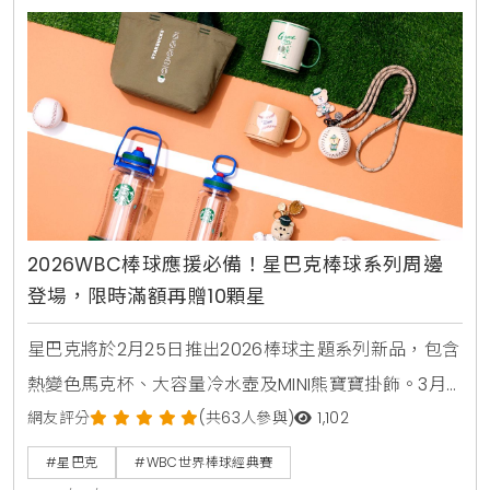
2026WBC棒球應援必備！星巴克棒球系列周邊
登場，限時滿額再贈10顆星
星巴克將於2月25日推出2026棒球主題系列新品，包含
熱變色馬克杯、大容量冷水壺及MINI熊寶寶掛飾。3月7
日起更舉辦星禮程會員限定活動，購買指定新品滿額即
網友評分
(共63人參與)
1,102
贈10顆星，讓熱血應援的同時享有更多回饋。
#星巴克
#WBC世界棒球經典賽