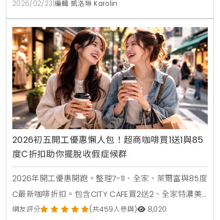
2026/02/23
|
編輯 凱洛琳 Karolin
2026初五開工優惠懶人包！超商咖啡買1送1與85
度C折扣助你擺脫收假症候群
2026年開工優惠開跑。整理7-11、全家、萊爾富與85度
C最新咖啡折扣。包含CITY CAFE買2送2、全家特濃美
式買1送1、85度C奶茶第2杯35折等限時活動。掌握超商
網友評分
(共459人參與)
8,020