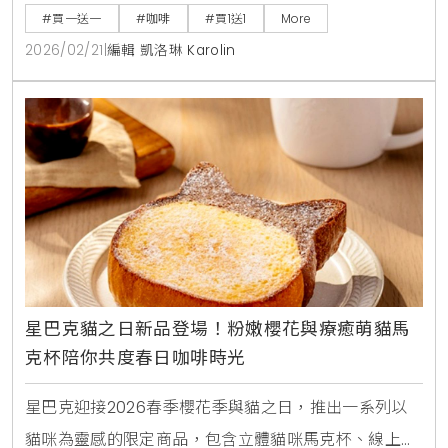
開工買1送1詳情，幫助上班族輕鬆應對收假症候群，享
#買一送一
#咖啡
#買1送1
More
受超值咖啡與餐點補給。
2026/02/21
|
編輯 凱洛琳 Karolin
星巴克貓之日新品登場！粉嫩櫻花與療癒萌貓馬
克杯陪你共度春日咖啡時光
星巴克迎接2026春季櫻花季與貓之日，推出一系列以
貓咪為靈感的限定商品，包含立體貓咪馬克杯、線上限