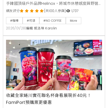
手韓國頂級戶外品牌Helinox，將城市休憩感度與野營
文化融合，推出NO CAMPING主題系列 。雙方以極致
網友評分
(共100人參與)
1,737
黑色美學詮釋日常中的愜意，除了質感十足的限量黑魂
#咖啡
#可頌
#NO COFFEE
More
裝備，更同步開發多款露營風鹹甜餐飲 ，讓熱愛生活美
2026/01/28
|
編輯 凱洛琳 Karolin
學的潮流族群，在城市中也能開啟一場專屬的儀式感營
地 。
收藏全家蜷川實花聯名杯身看展現折40元！
FamiPort預購票更優惠