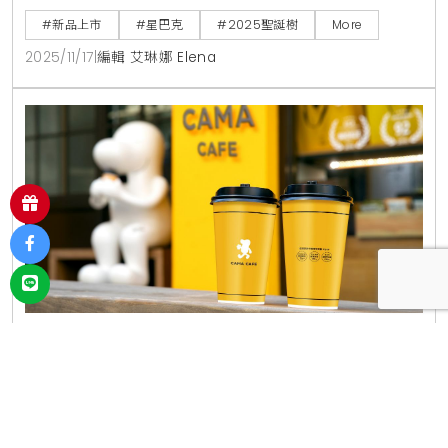
#新品上市
#星巴克
#2025聖誕樹
More
2025/11/17
|
編輯 艾琳娜 Elena
CAMA CAFE響應國際咖啡日優惠！APP跨店寄杯
買10送1，官網人氣咖啡豆箱購滿額現折200元
隨著秋意漸濃，全球咖啡愛好者引頸期盼的年度盛事
「國際咖啡日」也即將到來，台灣知名的新鮮現烘連鎖