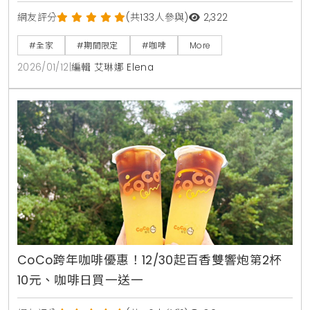
網友評分
(共133人參與)
2,322
#全家
#期間限定
#咖啡
More
2026/01/12
|
編輯 艾琳娜 Elena
CoCo跨年咖啡優惠！12/30起百香雙響炮第2杯
10元、咖啡日買一送一