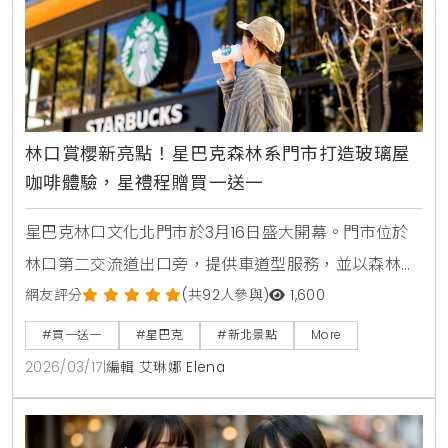
林口賞櫻新亮點！星巴克森林系門市打造玻璃屋
咖啡體驗，星禮程贈買一送一
星巴克林口文化北門市於3月16日盛大開幕。門市位於
林口第二交流道出口旁，提供車道型服務，並以森林中
的玻璃盒為設計核心。門市周邊種植3株富士櫻，打造
網友評分
(共92人參與)
1,600
出賞櫻與咖啡結合的森林系空間。開幕期間更推出隨行
#買一送一
#星巴克
#新北景點
More
卡與限量滿額禮回饋活動。
2026/03/17
|
編輯 艾琳娜 Elena