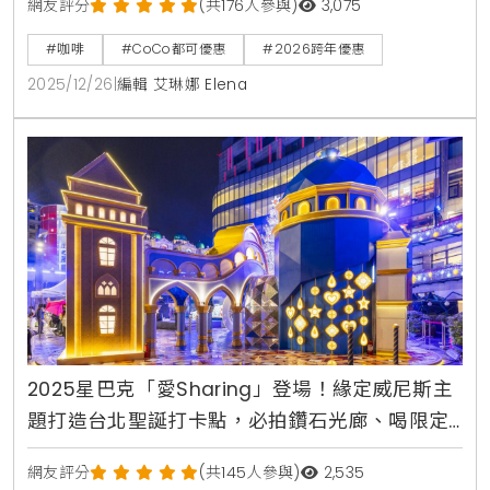
網友評分
(共176人參與)
3,075
#咖啡
#CoCo都可優惠
#2026跨年優惠
2025/12/26
|
編輯 艾琳娜 Elena
2025星巴克「愛Sharing」登場！緣定威尼斯主
題打造台北聖誕打卡點，必拍鑽石光廊、喝限定
黑櫻桃瑪奇朵
網友評分
(共145人參與)
2,535