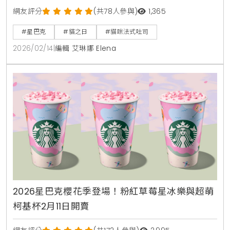
定斑紋貓零錢包及造型療癒的貓咪法式吐司。
網友評分
(共78人參與)
1,365
#星巴克
#貓之日
#貓咪法式吐司
2026/02/14
|
編輯 艾琳娜 Elena
2026星巴克櫻花季登場！粉紅草莓星冰樂與超萌
柯基杯2月11日開賣