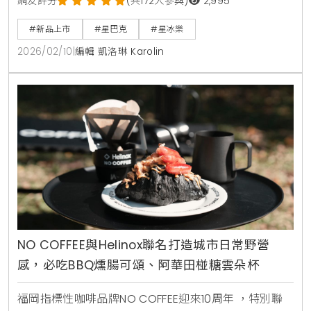
網友評分
(共172人參與)
2,995
#新品上市
#星巴克
#星冰樂
2026/02/10
|
編輯 凱洛琳 Karolin
NO COFFEE與Helinox聯名打造城市日常野營
感，必吃BBQ燻腸可頌、阿華田椪糖雲朵杯
福岡指標性咖啡品牌NO COFFEE迎來10周年 ，特別聯