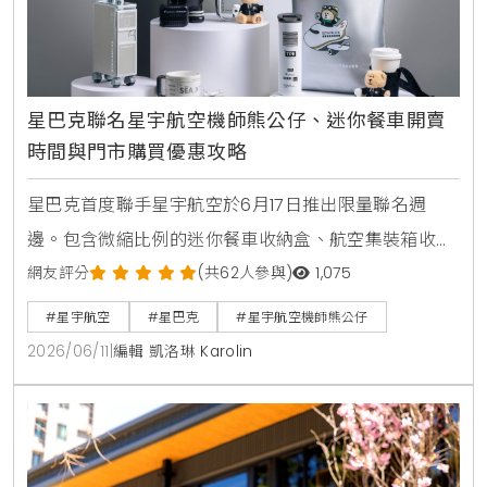
星巴克聯名星宇航空機師熊公仔、迷你餐車開賣
時間與門市購買優惠攻略
星巴克首度聯手星宇航空於6月17日推出限量聯名週
邊。包含微縮比例的迷你餐車收納盒、航空集裝箱收納
套與安全帶扣折疊收納袋。台北限定門市更首賣黑登機
網友評分
(共62人參與)
1,075
證馬克杯，杯身印有西雅圖創始店與台灣星巴克生日等
#星宇航空
#星巴克
#星宇航空機師熊公仔
彩蛋。7月將加碼推出隱藏版機師熊公仔。
2026/06/11
|
編輯 凱洛琳 Karolin