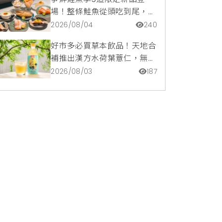
場！整條鮭魚從頭吃到尾，鹹
甜鮭魚卵霜淇淋開吃，滿額再
2026/08/04
240
送限量鮭魚造型扇
好市多必買草本飲品！天地合
補推出漢方水荷葉薏仁，無咖
啡因低卡路里輕鬆喝無負擔
2026/08/03
187