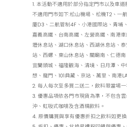
1. 本活動不適用於部分指定門市以及車
不適用門市如下:松山機場、松機T2、一航
廈D3、二航管制4F、小港國際站、青
嘉義高鐵、台南高鐵、左營高鐵、南港車
壢休息站、湖口休息站、西湖休息站、泰安
站、西螺、東山休息站、關廟南、仁德南
宜蘭頭城、福隆觀海、清境、日月潭、中
想、龍門、101典藏、京站、萬里、南港LA
2. 每人每次至多買二送二，飲料限當場
3. 優惠品項依各門市現貨為準，不包含
沖、虹吸式咖啡及含酒精飲料。
4. 原價購買與享有優惠折扣之飲料如更
5. 折扣、優惠、兌換星禮程回饋與優惠