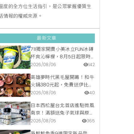
溫度的全方位生活指引，是公眾掌握優質生
活情報的權威來源。
最新文章
711獨家開賣小美冰立FUN冰磚
杯爽沁檸檬，8月5日起限時
嚐鮮價39元特調咖啡氣泡水
2026/08/06
142
超讚
高雄夢時代黑毛屋開幕！和牛
火鍋380元起，免費送伊比利
豬再享青森蘋果冰淇淋加購
2026/08/06
40
價。
日本西松屋台北首店進駐微風
南京！滿額送兔子氣球與原創
托特包，指定夏裝享8折優惠
2026/08/05
365
爭鮮鮭魚季9道限定新品登