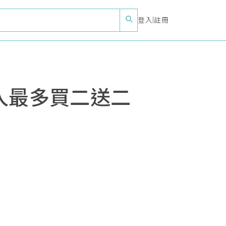
登入
|
註冊
人最多買二送二