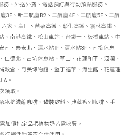
道服務、外送外賣、電話預訂與行動預點服務。
廈3F、新二航廈B2、二航廈4F、二航廈5F、二航
埔、六家、烏日、苗栗高鐵、彰化高鐵、雲林高鐵、
站、南港高鐵、松山車站、台鐵一、板橋車站、中
南、泰安北、清水站1F、清水站3F、南投休息
、仁德北、古坑休息站、草山、花蓮和平、洄瀾、
埔穀倉、奇美博物館、墾丁福華、海生館、花蓮理
LA。
一次領取。
雲朵冰搖濃縮咖啡、罐裝飲料、典藏系列咖啡、手
換需加價指定品項植物奶皆需收費。
、各行銷活動恕不合併使用。