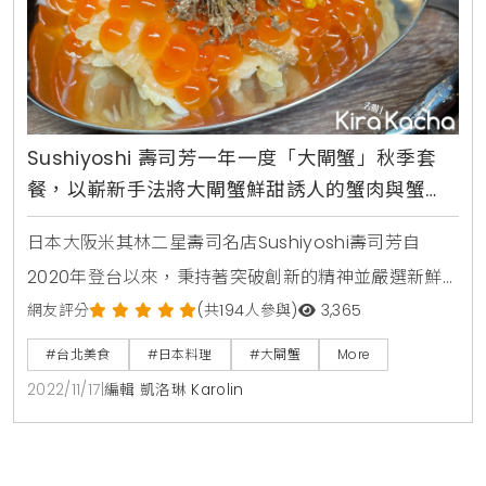
Sushiyoshi 壽司芳一年一度「大閘蟹」秋季套
餐，以嶄新手法將大閘蟹鮮甜誘人的蟹肉與蟹
膏， 化為一道道獨樹一格的珍饈佳餚
日本大阪米其林二星壽司名店Sushiyoshi壽司芳自
2020年登台以來，秉持著突破創新的精神並嚴選新鮮
食材不斷顛覆饕客們的味蕾，並針對時令推出全台首見
網友評分
(共194人參與)
3,365
的季節限定頂級大閘蟹Omakase套餐，不斷以嶄新手
#台北美食
#日本料理
#大閘蟹
More
法將大閘蟹鮮甜誘人的蟹肉與蟹膏，化為一道道獨樹一
2022/11/17
|
編輯 凱洛琳 Karolin
格的珍饈佳餚。今年SushiyoshiTaipei更首摘米其林一
星的榮耀，延續此股勢不可當的美譽入秋，正是大閘蟹
最肥美之際，Sushiyoshi壽司