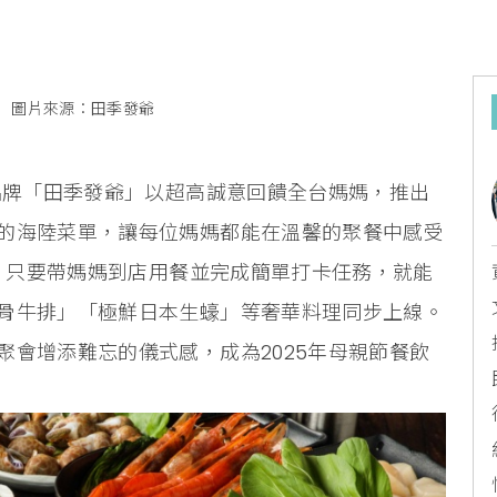
n
圖片來源：田季發爺
肉品牌「田季發爺」以超高誠意回饋全台媽媽，推出
的海陸菜單，讓每位媽媽都能在溫馨的聚餐中感受
日，只要帶媽媽到店用餐並完成簡單打卡任務，就能
骨牛排」「極鮮日本生蠔」等奢華料理同步上線。
聚會增添難忘的儀式感，成為2025年母親節餐飲