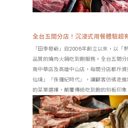
全台五間分店！沉浸式用餐體驗超
「田季發爺」自2006年創立以來，以
品質的燒肉火鍋吃到飽服務。全台五間分
南中華店及高雄中山店，每間分店都斥資
仙境」「侏儸紀時代」，讓顧客彷彿走進
的菜單選擇，顛覆傳統吃到飽的刻板印象