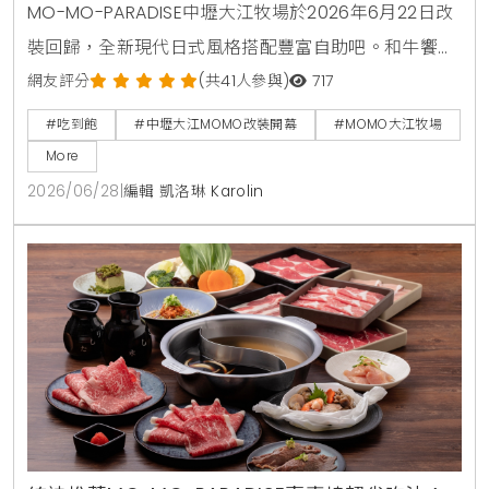
MO-MO-PARADISE中壢大江牧場於2026年6月22日改
裝回歸，全新現代日式風格搭配豐富自助吧。和牛饗宴
套餐同步推出星鰻一本揚與蟹肉奶油春卷兩款全新一品
網友評分
(共41人參與)
717
料理。6月22日至6月25日限時4天，每日前50名現場
#吃到飽
#中壢大江MOMO改裝開幕
#MOMO大江牧場
排隊入場用餐者，免費送澳洲和牛肉盤一份。
More
2026/06/28
|
編輯 凱洛琳 Karolin