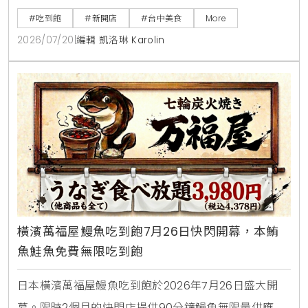
段供應，平日點早午餐加49元，晚上週末加99元即享
#吃到飽
#新開店
#台中美食
More
自助沙拉吧，路易莎咖啡無限續。商業午餐240元起，
2026/07/20
|
編輯 凱洛琳 Karolin
更提供現烤披薩，各式烤串與超過100款世界微醺飲
品，是台中西屯朋友聚會，看球賽放鬆的寶藏餐廳。
橫濱萬福屋鰻魚吃到飽7月26日快閃開幕，本鮪
魚鮭魚免費無限吃到飽
日本橫濱萬福屋鰻魚吃到飽於2026年7月26日盛大開
幕。限時2個月的快閃店提供90分鐘鰻魚無限量供應，