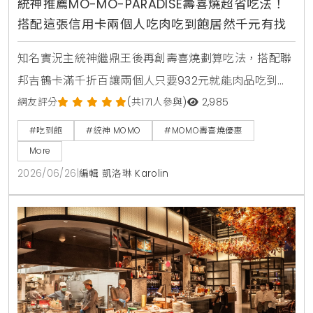
統神推薦MO-MO-PARADISE壽喜燒超省吃法！
搭配這張信用卡兩個人吃肉吃到飽居然千元有找
知名實況主統神繼鼎王後再創壽喜燒劃算吃法，搭配聯
邦吉鶴卡滿千折百讓兩個人只要932元就能肉品吃到
飽，連MOMO官方都親自留言揭露更便宜的隱藏優惠。
網友評分
(共171人參與)
2,985
#吃到飽
#統神 MOMO
#MOMO壽喜燒優惠
More
2026/06/26
|
編輯 凱洛琳 Karolin