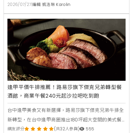
行最高可折抵1000元，是暑假聚餐首選。
2026/07/27
|
編輯 凱洛琳 Karolin
逢甲平價牛排推薦！路易莎旗下傑克兄弟轉型餐
酒館，商業午餐240元起沙拉吧吃到飽
台中逢甲美食又有新選擇，路易莎旗下傑克兄弟牛排全
新轉型，在台中逢甲商圈推出180坪超大空間的美式餐
酒館新店型。主打從早午餐，商業午餐到深夜餐酒全時
網友評分
(共32人參與)
555