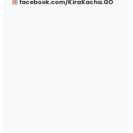
團
facebook.com/KiraKacha.GO