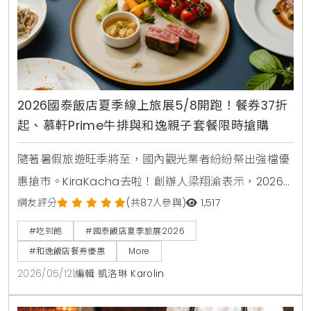
2026國泰飯店夏季線上旅展5/8開跑！餐券37折
起、慕軒Prime牛排與和逸親子套餐限時搶購
隨著暑假旅遊旺季將至，國內觀光業者紛紛祭出強檔優
惠搶市。KiraKacha去啦！創辦人梁翔渝表示，2026
年的消費趨勢更傾向於一站式的體驗與高彈性的餐飲組
網友評分
(共87人參與)
1,517
合。本次國泰飯店夏季線上旅展不僅在價格上展現誠
#吃到飽
#國泰飯店夏季旅展2026
意，更透過跨館通用券與知名卡通IP聯名，精準鎖定親
#和逸飯店餐券優惠
More
子客群與小資上班族的日常消費痛點 。
2026/05/12
|
編輯 凱洛琳 Karolin