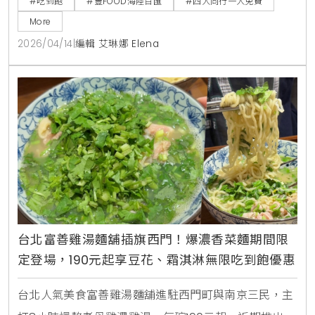
#吃到飽
#豐FOOD海陸百匯
#四人同行一人免費
費者選擇百匯的關鍵考量，這不僅提升了餐飲的趣味
More
性，更能透過專業技藝展示，確立品牌在海味料理上的
2026/04/14
|
編輯 艾琳娜 Elena
職人權威。
台北富善雞湯麵舖插旗西門！爆濃香菜麵期間限
定登場，190元起享豆花、霜淇淋無限吃到飽優惠
台北人氣美食富善雞湯麵舖進駐西門町與南京三民，主