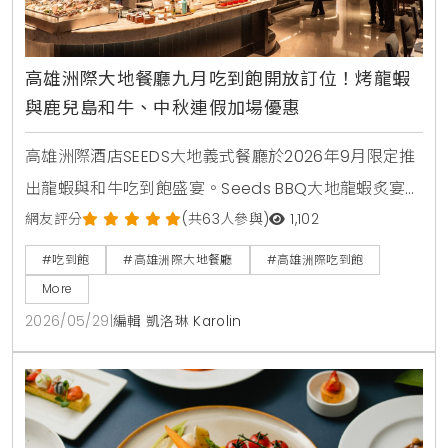
高雄洲際大地餐廳九月吃到飽開放訂位！烤龍蝦
與鹿兒島和牛、中秋連假加場優惠
高雄洲際酒店SEEDS大地義式餐廳於2026年9月限定推
出龍蝦與和牛吃到飽盛宴。Seeds BBQ大地龍蝦炙宴於
中秋連假加場，Seeds和牛珍饌則集結鹿兒島A4和牛與
網友評分
(共63人參與)
1,102
美國肋眼。活動於6月1日上午11:00開放預訂。
#吃到飽
#高雄洲際大地餐廳
#高雄洲際吃到飽
More
2026/05/29
|
編輯 凱洛琳 Karolin