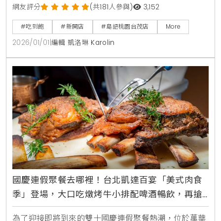
網友評分
(共181人參與)
3,152
#吃到飽
#新開店
#島語桃園台茂店
More
2026/01/01
|
編輯 凱洛琳 Karolin
國慶連假聚餐去哪裡！台北凱達百宴「美式肉食
季」登場，大口吃燉烤牛小排配啤酒暢飲，再搶
買10送5餐券
為了迎接即將到來的雙十國慶連假聚餐熱潮，位於萬華