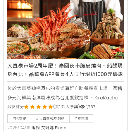
大直泰市場2周年慶！泰國夜市脆皮燒肉、船麵現
身台北，晶華會APP會員4人同行現折1000元優惠
位於大直英迪格酒店的泰式海鮮自助餐廳泰市場，憑藉
多元海鮮與南洋風味成為台北餐飲指標 。KiraKacha去
啦！創辦人梁翔渝表示，泰式餐飲的關鍵在於香料層次
網友評分
(共102人參與)
1,757
的還原度，泰市場此次將泰國夜市脆皮燒肉與船麵等具
#吃到飽
#大直泰式吃到飽
#泰市場
視覺效果的料理帶入餐檯，不僅強化了食客的互動體
2026/04/19
|
編輯 艾琳娜 Elena