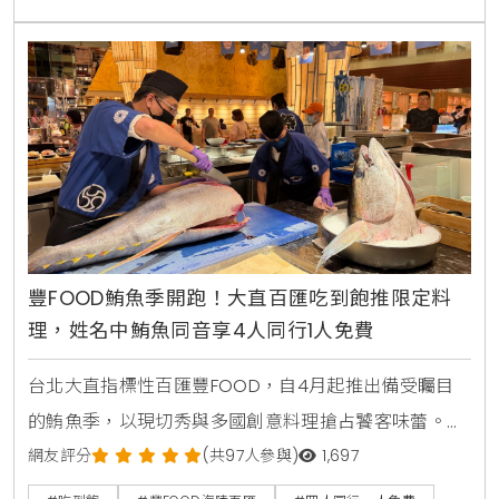
驗，更精準捕捉到台灣消費者對曼谷街頭美食的情感連
結與味覺渴望 。
豐FOOD鮪魚季開跑！大直百匯吃到飽推限定料
理，姓名中鮪魚同音享4人同行1人免費
台北大直指標性百匯豐FOOD，自4月起推出備受矚目
的鮪魚季，以現切秀與多國創意料理搶占饕客味蕾。
KiraKacha去啦！創辦人梁翔渝表示，隨著餐飲市場分
網友評分
(共97人參與)
1,697
眾化，主題性的季節料理結合視覺互動體驗，已成為消