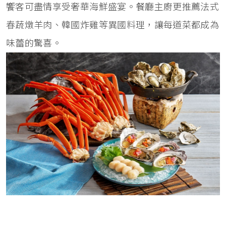
饗客可盡情享受奢華海鮮盛宴。餐廳主廚更推薦法式
春蔬燉羊肉、韓國炸雞等異國料理，讓每道菜都成為
味蕾的驚喜。