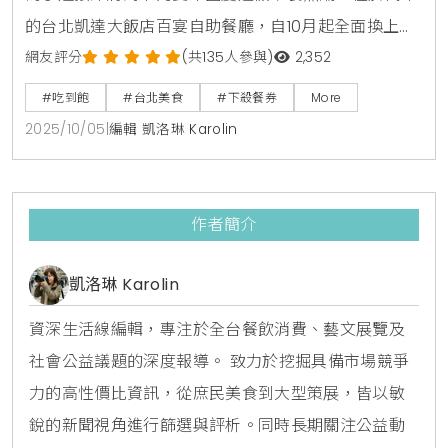
的台北凱達大飯店百宴自助餐廳，自10月起全面換上新
主題，盛大推出「美式肉食季」限定料理，主廚團隊以
網友評分
(共135人參與)
2,352
豪邁的美式風味為靈感，設計超過十道全新肉食菜色，
#吃到飽
#台北美食
#下殺餐券
More
並提供柏克金啤酒無限暢飲，讓消費者能盡情大快朵
2025/10/05
|
編輯 凱洛琳 Karolin
頤，同時更首度與新北市在地小農合作，將新鮮的山藥
融入餐點，為饕客們打造一場兼具美味與健康的豐盛饗
宴。美式經典肉食饗宴，燉烤牛小排成亮點此次「美式
作者簡介
肉食季」的菜色豐
凱洛琳 Karolin
資深生活線編輯，專注於全台餐飲消費、藝文展覽及
社會公益議題的深度報導。 致力於挖掘具備市場競爭
力的高性價比資訊，從庶民美食到大型策展，皆以敏
銳的新聞視角進行篩選與評析。同時長期關注公益動