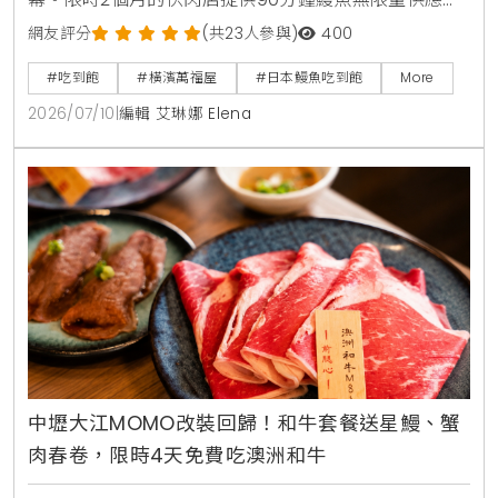
大人費用只要3980日圓，折合台幣千元有找。店內採
網友評分
(共23人參與)
400
用日式七輪炭火現烤風格，菜單更包含本鮪魚與鮭魚腹
#吃到飽
#橫濱萬福屋
#日本鰻魚吃到飽
More
肉等豐富海鮮，是今年夏天日本自由行不容錯過的超高
2026/07/10
|
編輯 艾琳娜 Elena
CP值美食選擇。
中壢大江MOMO改裝回歸！和牛套餐送星鰻、蟹
肉春卷，限時4天免費吃澳洲和牛