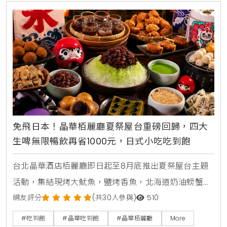
免飛日本！晶華栢麗廳夏祭屋台重磅回歸，四大
生啤無限暢飲再省1000元，日式小吃吃到飽
台北晶華酒店栢麗廳即日起至8月底推出夏祭屋台主題
活動，集結現烤大魷魚，鹽烤香魚，北海道奶油螃蟹燒
及甜蝦鮭魚親子丼等十數款日本街邊美食，搭配日本四
網友評分
(共30人參與)
510
大生啤無限暢飲，下載晶華會APP領取折價券，4人同
#吃到飽
#晶華吃到飽
#晶華栢麗廳
More