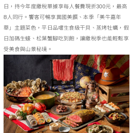
日，持今年度繳稅單據享每人餐費現折300元，最高
8人同行。饗客可暢享異國美饌、本季「美牛嘉年
華」主題菜色，平日品嚐生食級干貝、蒸烤牡蠣，假
日加碼生蠔、松葉蟹腳吃到飽，讓繳稅季也能輕鬆享
受美食與山景秘境。