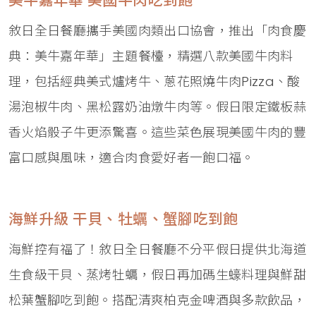
美牛嘉年華 美國牛肉吃到飽
敘日全日餐廳攜手美國肉類出口協會，推出「肉食慶
典：美牛嘉年華」主題餐檯，精選八款美國牛肉料
理，包括經典美式爐烤牛、蔥花照燒牛肉Pizza、酸
湯泡椒牛肉、黑松露奶油燉牛肉等。假日限定鐵板蒜
香火焰骰子牛更添驚喜。這些菜色展現美國牛肉的豐
富口感與風味，適合肉食愛好者一飽口福。
海鮮升級 干貝、牡蠣、蟹腳吃到飽
海鮮控有福了！敘日全日餐廳不分平假日提供北海道
生食級干貝、蒸烤牡蠣，假日再加碼生蠔料理與鮮甜
松葉蟹腳吃到飽。搭配清爽柏克金啤酒與多款飲品，