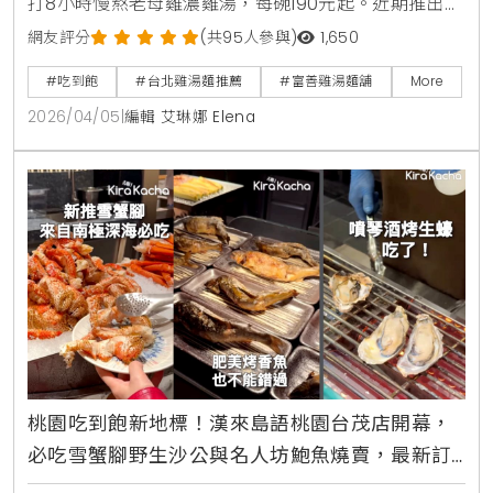
打8小時慢熬老母雞濃雞湯，每碗190元起。近期推出期
間限定爆濃香菜雞湯麵，並提供豆花、霜淇淋及飲料無
網友評分
(共95人參與)
1,650
限吃到飽，是個人用餐的平價療癒首選。
#吃到飽
#台北雞湯麵推薦
#富善雞湯麵舖
More
2026/04/05
|
編輯 艾琳娜 Elena
桃園吃到飽新地標！漢來島語桃園台茂店開幕，
必吃雪蟹腳野生沙公與名人坊鮑魚燒賣，最新訂
位攻略與完整價位一次看清楚