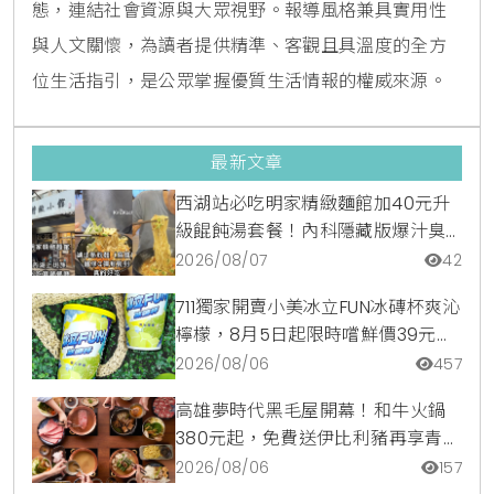
態，連結社會資源與大眾視野。報導風格兼具實用性
與人文關懷，為讀者提供精準、客觀且具溫度的全方
位生活指引，是公眾掌握優質生活情報的權威來源。
最新文章
西湖站必吃明家精緻麵館加40元升
級餛飩湯套餐！內科隱藏版爆汁臭
豆腐麵與牛肉麵疙瘩平價攻略
2026/08/07
42
711獨家開賣小美冰立FUN冰磚杯爽沁
檸檬，8月5日起限時嚐鮮價39元特
調咖啡氣泡水超讚
2026/08/06
457
高雄夢時代黑毛屋開幕！和牛火鍋
380元起，免費送伊比利豬再享青森
蘋果冰淇淋加購價。
2026/08/06
157