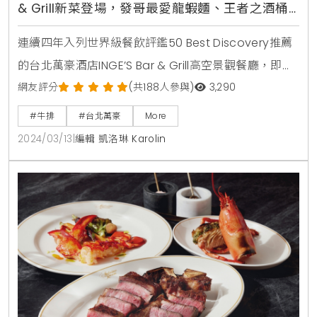
& Grill新菜登場，發哥最愛龍蝦麵、王者之酒桶
木燻牛排、在地風味菜品與原創調酒
連續四年入列世界級餐飲評鑑50 Best Discovery推薦
的台北萬豪酒店INGE’S Bar & Grill高空景觀餐廳，即日
起推出全新菜單，再現一系列經典料理，從知名港星最
網友評分
(共188人參與)
3,290
愛龍蝦麵、經典焗烤洋蔥湯至酒桶木煙燻風味牛排等。
#牛排
#台北萬豪
More
同時集結台灣三星蔥、宜蘭巧克力豬、古早味肉乾等在
2024/03/13
|
編輯 凱洛琳 Karolin
地食材入菜，推出創意菜品與原創調酒。單點菜品每道
420元至6,000元不等，亦可加價升級套餐，享前菜、
湯品、甜點自由選搭。佐