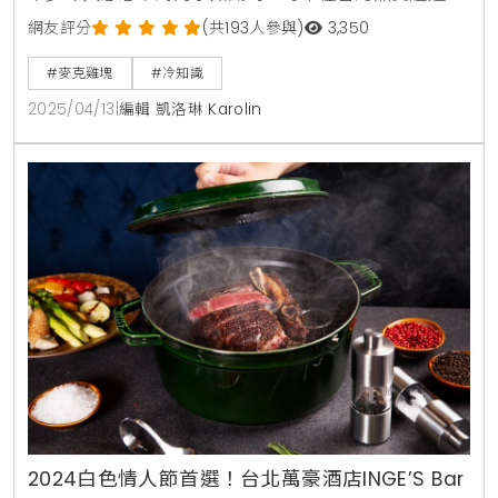
億片的麥克雞塊，疊起來的高度竟然可以超過6000棟
網友評分
(共193人參與)
3,350
台北101，不只是人氣餐點，更像是一道跨世代的共同記
#麥克雞塊
#冷知識
憶，從孩提時代到長大後的宵夜選擇，它始終在我們的
2025/04/13
|
編輯 凱洛琳 Karolin
味蕾中扮演重要角色。說到「麥克雞塊」的名稱由來，
許多人可能沒想過這個「麥克」其實不是人名，而是從
英文「McDonald's」的「Mc」縮寫音譯而來。這個簡
2024白色情人節首選！台北萬豪酒店INGE’S Bar