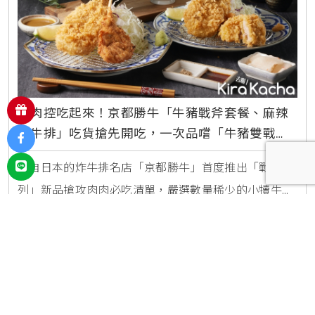
肉肉控吃起來！京都勝牛「牛豬戰斧套餐、麻辣
炸牛排」吃貨搶先開吃，一次品嚐「牛豬雙戰
斧」豪邁肉肉盛宴
來自日本的炸牛排名店「京都勝牛」首度推出「戰斧系
列」新品搶攻肉肉必吃清單，嚴選數量稀少的小犢牛戰
斧搭配豬排戰斧，推出全新「雙戰斧套餐」每份460
網友評分
(共290人參與)
5,042
元，以及戰斧豬排配上腰內豬排的「戰斧腰內」每份
#牛排
#戰斧牛排
#戰斧豬排
More
430元，兩種套餐都能吃到不同部位的肉品，與親友同
2022/10/17
|
編輯 凱洛琳 Karolin
聚，享受豪邁吃肉的快感。延伸閱讀：牛排控搶先看！
美福乾式熟成牛排館「乾式熟成牛排28盎司」送法國生