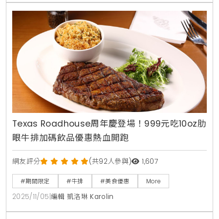
Texas Roadhouse周年慶登場！999元吃10oz肋
眼牛排加碼飲品優惠熱血開跑
網友評分
(共92人參與)
1,607
#期間限定
#牛排
#美食優惠
More
2025/11/05
|
編輯 凱洛琳 Karolin