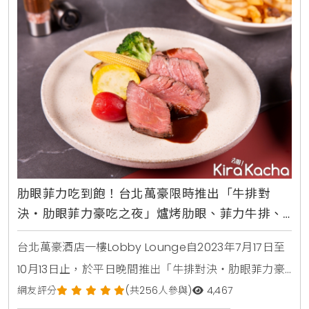
愛，已成功募到近2.7萬袋熱血，本周末(8/26)起，
「西堤牛排」再次大方提供2萬張「愛心5折
肋眼菲力吃到飽！台北萬豪限時推出「牛排對
決‧肋眼菲力豪吃之夜」爐烤肋眼、菲力牛排、
肉醬薯條無限續點
台北萬豪酒店一樓Lobby Lounge自2023年7月17日至
10月13日止，於平日晚間推出「牛排對決‧肋眼菲力豪
吃之夜」，每人1,399元+10%，享四件式牛排套餐，含
網友評分
(共256人參與)
4,467