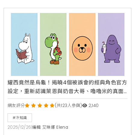
耀西竟然是烏龜！揭曉4個被誤會的經典角色官方
設定，重新認識萊恩與奶昔大哥、嚕嚕米的真面
目與冷知識
網友評分
(共123人參與)
2,140
#冷知識
2025/12/26
|
編輯 艾琳娜 Elena