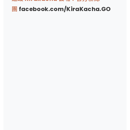
團
facebook.com/KiraKacha.GO