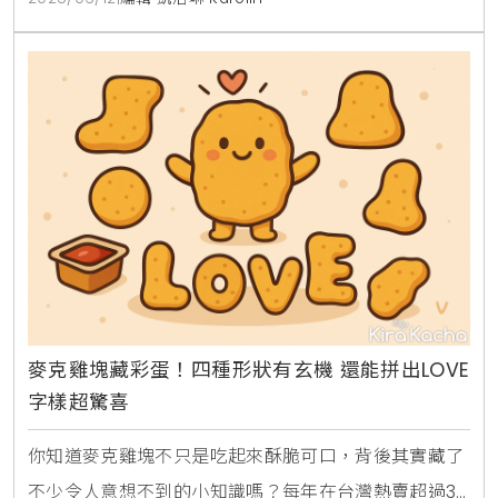
成牛排的宅配服務 ，同時在實體店面則全面提升用餐體
驗 ，打造一個更加精緻且多元的現代美式餐桌 。乾式
熟成牛排
麥克雞塊藏彩蛋！四種形狀有玄機 還能拼出LOVE
字樣超驚喜
你知道麥克雞塊不只是吃起來酥脆可口，背後其實藏了
不少令人意想不到的小知識嗎？每年在台灣熱賣超過3