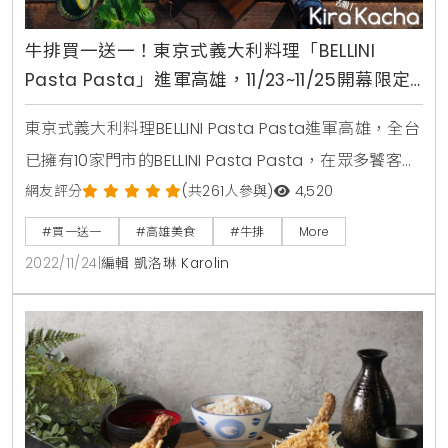
牛排買一送一！東京式義大利料理「BELLINI
Pasta Pasta」進軍高雄，11/23~11/25開幕限定
「頂級嫩肩牛排」買一送一、五星好評送松露薯
東京式義大利料理BELLINI Pasta Pasta進軍高雄，全台
條
已擁有10家門市的BELLINI Pasta Pasta，在眾多饕客引
頸期盼下，正式前往高雄推出第11間門市，將在
網友評分
(共261人參與)
4,520
11/23(三)於夢時代購物中心與大家正式見面。開幕祭出
#買一送一
#高雄美食
#牛排
More
Prime頂級嫩煎牛排買一送一、五星好評送松露薯條優
2022/11/24
|
編輯 凱洛琳 Karolin
惠活動。首度亮相的矚目商品「煎烤美國頂級嫩肩牛
排」，絕對是身為老饕不能錯過的第一選擇，採用
Prime等級大塊肩