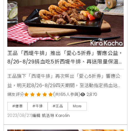
王品「西堤牛排」推出「愛心5折券」響應公益，
8/26-8/29捐血吃5折西堤牛排、再送限量保溫
袋
王品旗下「西堤牛排」再次祭出「愛心5折券」響應公
益，明天起8/26-8/29四天期間，至活動指定捐血站捐
血，即可獲得限量西堤套餐5折券，如果是首捐族或捐
網友評分
(共165人參與)
2,870
500CC全血，再加贈西堤品牌保溫袋1個，每日限量50
#優惠
#牛排
#王品
More
個，贈完為止。王品集團滿30週年，目標募血3萬袋，
2023/08/27
|
編輯 凱洛琳 Karolin
首先在2月攜手「WBC棒球經典賽」，鼓勵民眾捐血獻