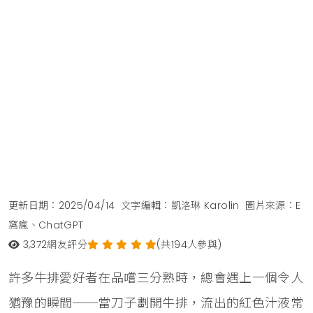
更新日期：2025/04/14
文字編輯：凱洛琳 Karolin
圖片來源：E
窩瘋、ChatGPT
3,372
網友評分
(共194人參與)
許多牛排愛好者在品嚐三分熟時，總會遇上一個令人
猶豫的瞬間──當刀子劃開牛排，流出的紅色汁液常