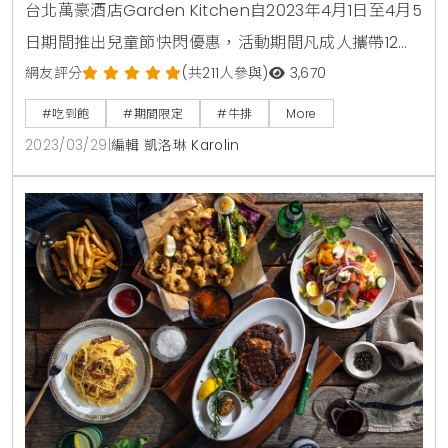
台北萬豪酒店Garden Kitchen自2023年4月1日至4月5
演
日期間推出兒童節快閃優惠，活動期間凡成人攜帶12歲
以下孩童至餐廳用餐，即贈送超人氣爐烤菲力牛排4盎
網友評分
(共211人參與)
3,670
司乙份，攜帶兩位孩童則贈送兩份，以此類推。同時，
#吃到飽
#期間限定
#牛排
More
活動期間還有機會近距離欣賞「氣球哥哥」現場演出，
2023/03/29
|
編輯 凱洛琳 Karolin
巧手製作各式知名卡通角色、酷炫造型氣球，讓大朋友
小朋友一起度過歡樂的兒童假期。推薦閱讀：全家連假
買一送一！清明連假「全家」推出「4月連假、