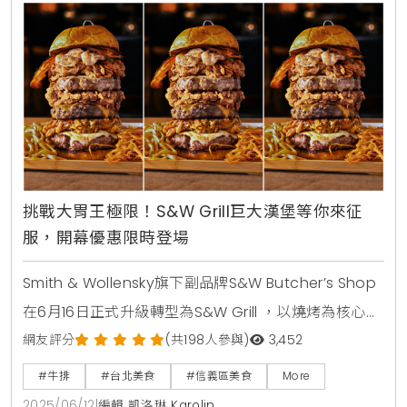
挑戰大胃王極限！S&W Grill巨大漢堡等你來征
服，開幕優惠限時登場
Smith & Wollensky旗下副品牌S&W Butcher’s Shop
在6月16日正式升級轉型為S&W Grill ，以燒烤為核心，
為台灣的美式餐飲市場注入一股全新的活水 。這次的品
網友評分
(共198人參與)
3,452
牌升級不僅僅是名稱上的改變 ，更是將原有的精品肉舖
#牛排
#台北美食
#信義區美食
More
轉型為線上商城 ，持續提供高品質的原塊牛肉與乾式熟
2025/06/12
|
編輯 凱洛琳 Karolin