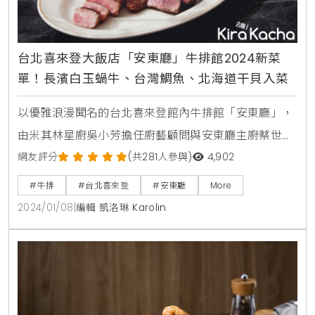
台北喜來登大飯店「安東廳」牛排館2024新菜
單！長濱白玉蝸牛、台灣鯛魚、北海道干貝入菜
以優雅浪漫聞名的台北喜來登館內牛排館「安東廳」，
由米其林星廚吳小芳擔任廚藝顧問與安東廳主廚蔡世上1
月起共同以「冬．山海」為主題規劃全新菜色，除經典
網友評分
(共281人參與)
4,902
的日本A5和牛菲力、澳洲M9老饕牛排、以及香氣豐厚
#牛排
#台北喜來登
#安東廳
More
的乾式熟成牛排外，本季運用在地特色食材將入冬肥美
2024/01/08
|
編輯 凱洛琳 Karolin
的北海道干貝、野生海虎蝦、日本海膽等海味，結合台
東白玉蝸牛、宜蘭櫻桃鴨等田野之味，穿插過往安東廳
的精緻法式料理巧思，呈現12道風味鮮爽層疊的冬季新
菜。單點3