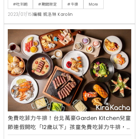
酥炸薯條、燻肉凱薩沙拉、洋蔥湯，以及雙主餐爐烤肋
#吃到飽
#期間限定
#牛排
More
眼與菲力牛排，其中爐烤肋眼、菲力牛排與酥炸薯條可
2023/07/15
|
編輯 凱洛琳 Karolin
無限續點，享受大口吃肉超過癮。超人氣牛排吃到飽活
動，可一次享用「爐烤肋眼」、「菲力牛排」雙主餐，
「爐烤肋眼」主廚特別選用油花較豐厚、
免費吃菲力牛排！台北萬豪Garden Kitchen兒童
節連假開吃「12歲以下」孩童免費吃菲力牛排，
無限量享用五大主題美饌及趣味氣球哥哥現場表