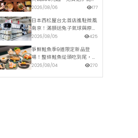
豬再享青森蘋果冰淇淋加購
2026/08/06
177
價。
日本西松屋台北首店進駐微風
南京！滿額送兔子氣球與原創
托特包，指定夏裝享8折優惠
2026/08/05
425
爭鮮鮭魚季9道限定新品登
場！整條鮭魚從頭吃到尾，鹹
甜鮭魚卵霜淇淋開吃，滿額再
2026/08/04
270
送限量鮭魚造型扇