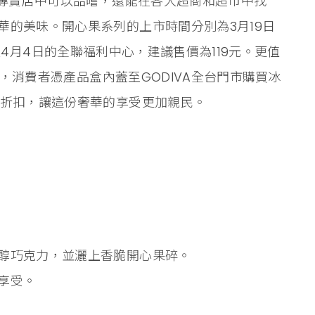
的專賣店中可以品嚐，還能在各大超商和超市中找
華的美味。開心果系列的上市時間分別為3月19日
rt以及4月4日的全聯福利中心，建議售價為119元。更值
1日，消費者憑產品盒內蓋至GODIVA全台門市購買冰
惠折扣，讓這份奢華的享受更加親民。
醇巧克力，並灑上香脆開心果碎。
享受。