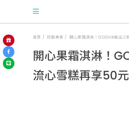
首頁
挖掘美食
開心果霜淇淋！GODIVA推出
開心果霜淇淋！G
流心雪糕再享50