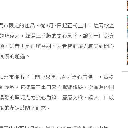
是門市限定的產品，從3月7日起正式上市。這兩款產
的巧克力，並灑上香脆的開心果碎，讓每一口都充
順，奶昔則是細膩香甜，兩者皆能讓人感受到開心
浪漫的邂逅。
商和超市推出了「開心果黑巧克力流心雪糕」，這款
到極致。它擁有三重口感的驚艷體驗，從香濃的開
濃醇的黑巧克力流心內餡，層層交織，讓人一口咬
拒的滿足感隨之而來。