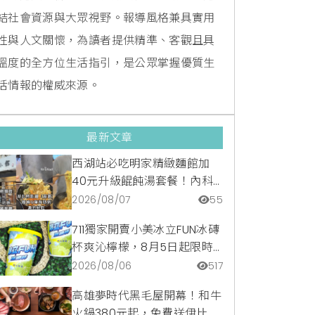
結社會資源與大眾視野。報導風格兼具實用
性與人文關懷，為讀者提供精準、客觀且具
溫度的全方位生活指引，是公眾掌握優質生
活情報的權威來源。
最新文章
西湖站必吃明家精緻麵館加
40元升級餛飩湯套餐！內科
隱藏版爆汁臭豆腐麵與牛肉麵
2026/08/07
55
疙瘩平價攻略
711獨家開賣小美冰立FUN冰磚
杯爽沁檸檬，8月5日起限時
嚐鮮價39元特調咖啡氣泡水
2026/08/06
517
超讚
高雄夢時代黑毛屋開幕！和牛
火鍋380元起，免費送伊比利