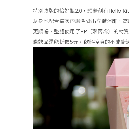
特別改版的恰好瓶2.0，頭蓋刻有Hello
瓶身也配合這次的聯名做出立體浮雕，高度
更順暢，整體使用了PP（聚丙烯）的材質
購飲品還能折價5元，飲料控真的不能錯