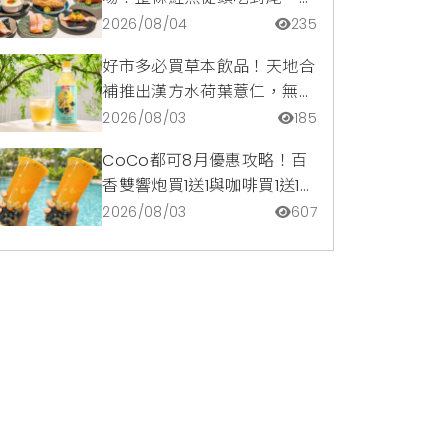
甜鮭魚卵霜淇淋開吃，滿額再
2026/08/04
235
送限量鮭魚造型扇
好市多必買草本飲品！天地合
補推出漢方水荷葉薏仁，無咖
啡因低卡路里輕鬆喝無負擔
2026/08/03
185
CoCo都可8月優惠攻略！百
香雙響炮買1送1與咖啡買1送1熱
銷登場，都可訂2杯85元起
2026/08/03
607