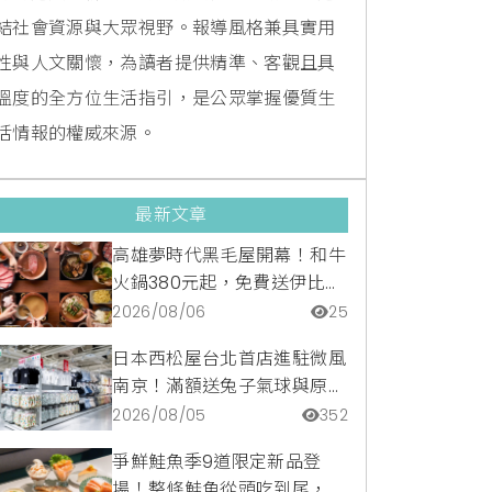
結社會資源與大眾視野。報導風格兼具實用
性與人文關懷，為讀者提供精準、客觀且具
溫度的全方位生活指引，是公眾掌握優質生
活情報的權威來源。
最新文章
高雄夢時代黑毛屋開幕！和牛
火鍋380元起，免費送伊比利
豬再享青森蘋果冰淇淋加購
2026/08/06
25
價。
日本西松屋台北首店進駐微風
南京！滿額送兔子氣球與原創
托特包，指定夏裝享8折優惠
2026/08/05
352
爭鮮鮭魚季9道限定新品登
場！整條鮭魚從頭吃到尾，鹹