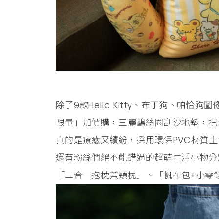
除了9款Hello Kitty、布丁狗、帕恰
限量」加價購，三麗鷗絲圈刮沙地墊，把
真的是療癒又繽紛，採用環保PVC材質
還有粉絲們絕不能錯過的超萌生活小物分別
「二合一抱枕兼頸枕」、「帆布包+小零