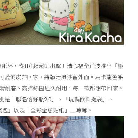
狗圖像紙杯，從11/1起超萌出擊！清心福全首波推出「極
可愛俏皮帶回家，將髒污風沙留外面。馬卡龍色系
止滑耐磨、高彈絲圈經久耐用，每一款都想帶回家。
是「聯名恰好瓶2.0」、「玩偶飲料提袋」、
錢包」以及「全彩金蔥貼紙」……等等。