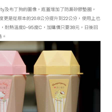
 Kitty及布丁狗的圖像，底蓋增加了防漏矽膠墊圈，
更是從原本的20.8公分提升到22公分，使用上也
，耐熱溫度0-95度C，加購價只要38元，日後回
過。