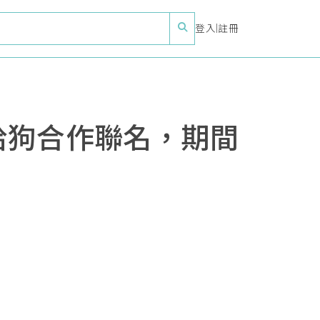
登入
|
註冊
、帕恰狗合作聯名，期間