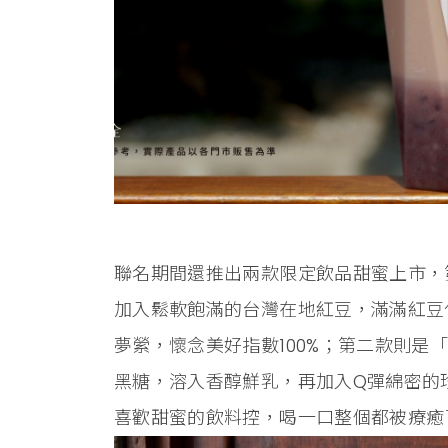
聯名期間還推出兩款限定飲品甜蜜上市，
加入鬆軟飽滿的台灣在地紅豆，滿滿紅豆
夢縈，懷念美好指數100%；第二款則是
黑糖，溶入香醇鮮乳，再加入Q彈綿密的
喜歡甜蜜的飲料控，喝一口整個都被療癒了