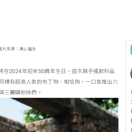
圖片來源：清心福全
，即將在2024年迎來50周年生日，這次與手搖飲料品
同樣有超高人氣的布丁狗、帕恰狗，一口氣推出六
全與三麗鷗粉絲們。