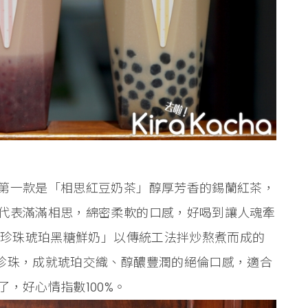
第一款是「相思紅豆奶茶」醇厚芳香的錫蘭紅茶，
代表滿滿相思，綿密柔軟的口感，好喝到讓人魂牽
「珍珠琥珀黑糖鮮奶」以傳統工法拌炒熬煮而成的
珍珠，成就琥珀交織、醇醲豐潤的絕倫口感，適合
，好心情指數100%。