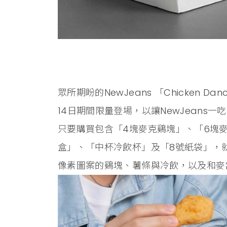
眾所期盼的NewJeans 「Chicken 
14日期間限量登場，以讓NewJeans一吃
只要購買包含「4塊麥克鷄塊」、「6塊麥
盒」、「中杯冷飲杯」及「8號紙袋」，就能
像素圖案的鷄塊、薯條與冷飲，以及和麥