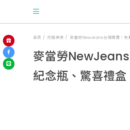
首頁
挖掘美食
麥當勞NewJeans台灣開賣！
麥當勞NewJea
紀念瓶、驚喜禮盒