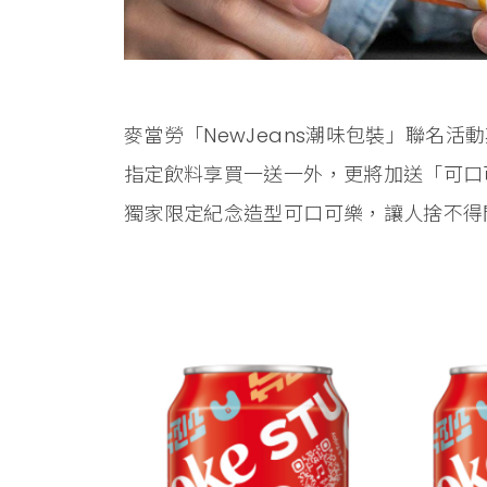
麥當勞「NewJeans潮味包裝」聯名
指定飲料享買一送一外，更將加送「可口可樂®
獨家限定紀念造型可口可樂，讓人捨不得