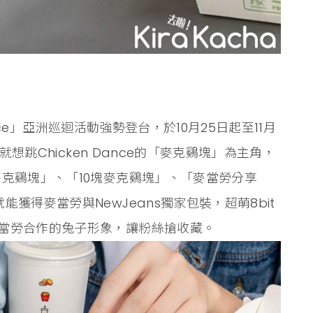
Dance」亞洲巡迴活動強勢登台，於10月25日起至11月
就想跳Chicken Dance的「麥克鷄塊」為主角，
克鷄塊」、「10塊麥克鷄塊」、「麥當勞分享
獲得麥當勞與NewJeans獨家包裝，超萌8bit
當勞合作的兔子形象，讓粉絲搶收藏。