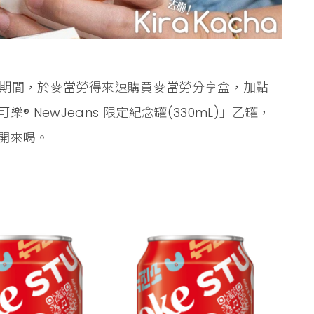
活動期間，於麥當勞得來速購買麥當勞分享盒，加點
 NewJeans 限定紀念罐(330mL)」乙罐，
開來喝。