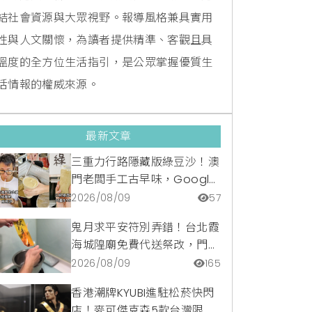
結社會資源與大眾視野。報導風格兼具實用
性與人文關懷，為讀者提供精準、客觀且具
溫度的全方位生活指引，是公眾掌握優質生
活情報的權威來源。
最新文章
三重力行路隱藏版綠豆沙！澳
門老闆手工古早味，Google
滿分5顆星銅板美食
2026/08/09
57
鬼月求平安符別弄錯！台北霞
海城隍廟免費代送祭改，門市
請領開光符令與平安符貼紙優
2026/08/09
165
惠一次看
香港潮牌KYUBI進駐松菸快閃
店！麥可傑克森5款台灣限定