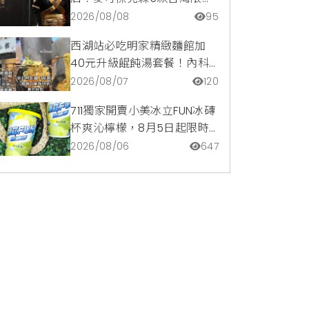
商品與1:1雕像震撼登場
2026/08/08
95
西湖站必吃明家精緻麵館加
40元升級餛飩湯套餐！內科
隱藏版爆汁臭豆腐麵與牛肉麵
2026/08/07
120
疙瘩平價攻略
711獨家開賣小美冰立FUN冰磚
杯爽沁檸檬，8月5日起限時
嚐鮮價39元特調咖啡氣泡水
2026/08/06
647
超讚