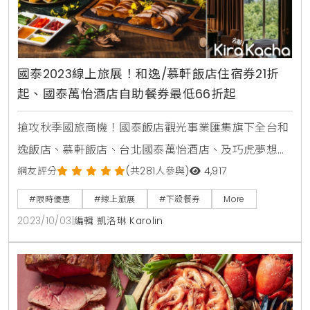
國泰2023線上旅展！和逸/慕軒飯店住宿券21折
起、國泰萬怡酒店自助餐券最低66折起
搶攻秋季國旅商機！國泰飯店觀光事業匯集旗下全台和
逸飯店、慕軒飯店、台北國泰萬怡酒店、及巧虎夢想樂
園，推出2023線上旅展，包含了有聯合住宿券、餐飲
網友評分
(共281人參與)
4,917
通用券、頂級夜宿團和入園券。其中，和逸/慕軒飯店
#限時優惠
#線上旅展
#下殺餐券
More
連年暢銷的聯合住宿卷21折起，全台6館皆可使用；另
2023/10/03
|
編輯 凱洛琳 Karolin
外餐飲通用券價格最低只要280元即可入手；全台唯一
沉浸式海洋眠旅「宿海奇遇Blu Night」下殺87折；小
朋友最愛的「巧虎夢想樂園」也推出入園券門票大人+