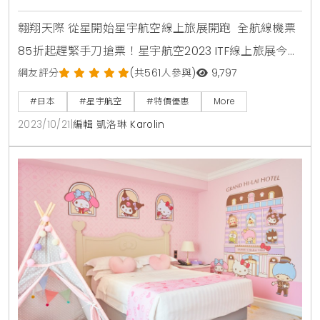
翱翔天際 從星開始星宇航空線上旅展開跑 全航線機票
85折起趕緊手刀搶票！星宇航空2023 ITF線上旅展今
（20）日開跑！即日起至11月17日23:59，官網、APP全
網友評分
(共561人參與)
9,797
航線機票85折起，優惠票價數量有限，歡迎有出國規劃
#日本
#星宇航空
#特價優惠
More
的民眾趕緊至星宇航空官網 https://www.starlux-
2023/10/21
|
編輯 凱洛琳 Karolin
airlines.com/flights/zh-tw/starlux-online-travel-
fair搶購以免