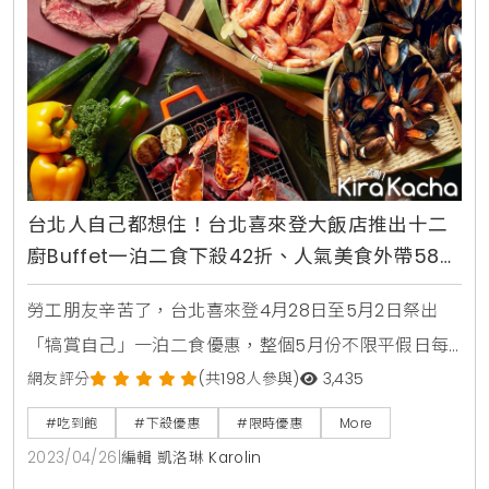
台北人自己都想住！台北喜來登大飯店推出十二
廚Buffet一泊二食下殺42折、人氣美食外帶58
折，快閃5天
勞工朋友辛苦了，台北喜來登4月28日至5月2日祭出
「犒賞自己」一泊二食優惠，整個5月份不限平假日每
晚只需6,999元起，入住客房乙晚並享十二廚自助晚餐
網友評分
(共198人參與)
3,435
以及翌日早餐各兩客，再贈客房免費Mini Bar迎賓飲
#吃到飽
#下殺優惠
#限時優惠
More
品，還可免費使用館內三溫暖、健身房與泳池等設施，
2023/04/26
|
編輯 凱洛琳 Karolin
等同原價下殺42折、現省萬元。同時，館內7大人氣餐