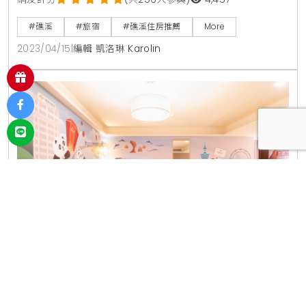
44折，最低每人每晚2,400元起，而萬元泉思家庭溫泉
套房更破盤至41折，最低每人每晚僅要1,600元起！旅人
#礁溪
#旅宿
#礁溪住房推薦
More
除了可享用翌日豐盛的自助式早餐，平日再享延遲退房
2023/04/15
|
編輯 凱洛琳 Karolin
至下午一點的超值服務。礁溪晶泉丰旅此次針對深受旅
客喜愛的兩種房型，推出「限時72小時快閃」，讓旅客
以最實惠的價格享受高品質的住宿體驗。其中，兩人
福容搶攻228旅宿商機！美棧墾丁大街每人每晚
900元有找，親子主題房、偽露營、騎單車、可