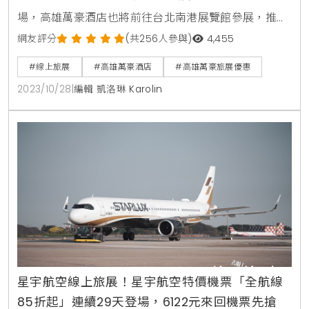
場，高雄萬豪酒店也將前往台北南港展覽館參展，推出
客房與餐飲優惠強檔，住宿含翌日早餐下殺26折起；館
網友評分
(共256人參與)
4,455
內兩間人氣自助餐廳也祭出83折優惠，以小資價格享用
#線上旅展
#高雄萬豪酒店
#高雄萬豪旅展優惠
星級飯店Buffet美饌。高雄萬豪酒店更自10月23日起搶
2023/10/28
|
編輯 凱洛琳 Karolin
先於官網開放線上旅展，讓無法前往至現場的民眾也能
輕鬆購買。此次配合ITF台北國際旅展，高雄萬豪酒店推
出旅展限定平日(週日至週五)住房優惠
星宇航空線上旅展！星宇航空特價機票「全航線
85折起」連續29天登場，6122元來回機票先搶