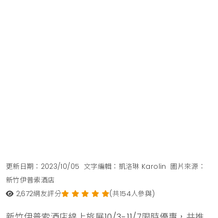
更新日期：2023/10/05
文字編輯：凱洛琳 Karolin
圖片來源：
新竹伊普索酒店
2,672
網友評分
(共154人參與)
新竹伊普索酒店線上旅展10/3-11/7限時優惠，共推