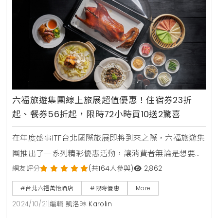
六福旅遊集團線上旅展超值優惠！住宿券23折
起、餐券56折起，限時72小時買10送2驚喜
在年度盛事ITF台北國際旅展即將到來之際，六福旅遊集
團推出了一系列精彩優惠活動，讓消費者無論是想要入
住豪華酒店、享用美食或是體驗刺激遊樂活動，都能享
網友評分
(共164人參與)
2,862
受到超值的價格。這次的線上旅展自10月21日中午12時
#台北六福萬怡酒店
#限時優惠
More
起至11月10日止，提供多種住宿和餐飲優惠，讓旅行和
2024/10/21
|
編輯 凱洛琳 Karolin
美食愛好者不容錯過。今年六福旅遊集團的線上旅展主