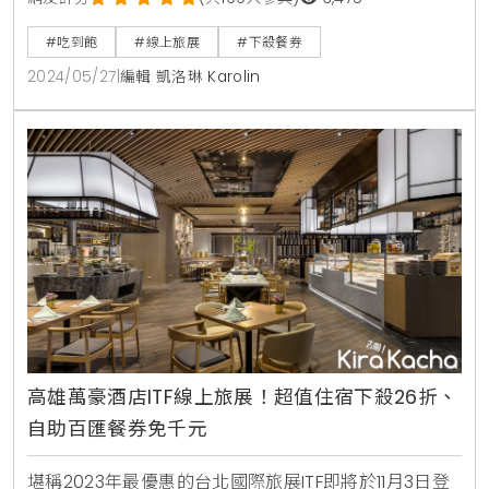
1,298元，旅展優惠價73折，僅需950元，即可享用豐
#吃到飽
#線上旅展
#下殺餐券
富的自助百匯。同時更新了自助餐檯菜色，釋出多道海
2024/05/27
|
編輯 凱洛琳 Karolin
鮮料理的「暢饗地中海」新主題菜單，用舌尖遊走愛琴
海，至7月15日止，更準備了萬豪旅享家會員專屬活
動，平日自助晚餐每位成人享會員價999元。
高雄萬豪酒店ITF線上旅展！超值住宿下殺26折、
自助百匯餐券免千元
堪稱2023年最優惠的台北國際旅展ITF即將於11月3日登