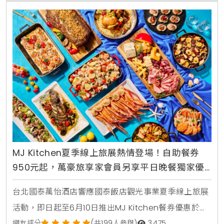
打超低折扣的住宿券和餐券。住宿券23折起，餐券56
折起的超值價格，讓消費者輕鬆享受高品質的住宿體驗
MJ Kitchen夏季線上旅展熱情登場！自助餐券
950元起，萬豪旅享家會員另享平日晚餐獨家優
惠
台北國泰萬怡酒店響應國泰飯店觀光事業夏季線上旅展
活動，即日起至6月10日推出MJ Kitchen餐券優惠於飯
店官網及klook同步開賣，平日自助午餐單人券原價
網友評分
(共199人參與)
3,475