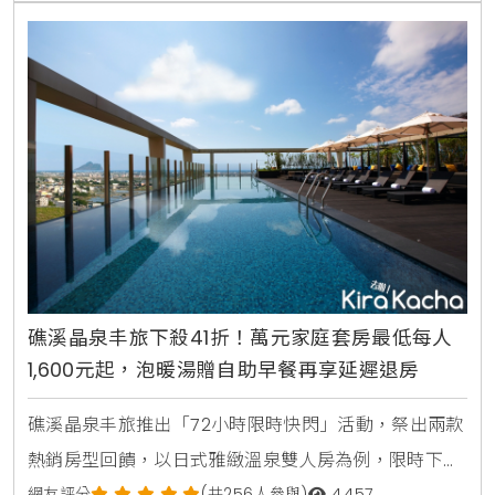
廳則推美食外帶58折起，4月25日上午9點至30日晚上
12點限時5天線上開搶。其中，「省最大」的請
礁溪晶泉丰旅下殺41折！萬元家庭套房最低每人
1,600元起，泡暖湯贈自助早餐再享延遲退房
礁溪晶泉丰旅推出「72小時限時快閃」活動，祭出兩款
熱銷房型回饋，以日式雅緻溫泉雙人房為例，限時下殺
網友評分
(共256人參與)
4,457