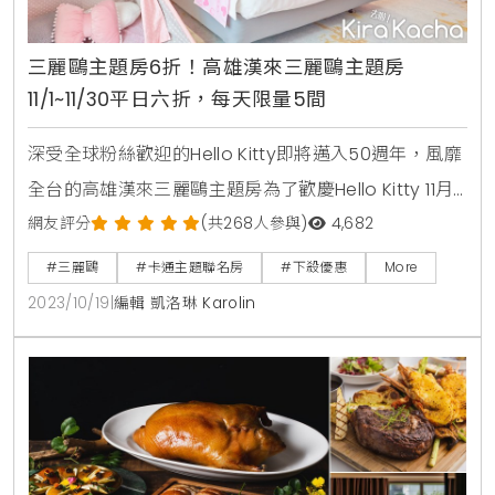
三麗鷗主題房6折！高雄漢來三麗鷗主題房
11/1~11/30平日六折，每天限量5間
深受全球粉絲歡迎的Hello Kitty即將邁入50週年，風靡
全台的高雄漢來三麗鷗主題房為了歡慶Hello Kitty 11月1
日生日到來，11/1~11/30全面6折起，每日限定5間，除了
網友評分
(共268人參與)
4,682
享有主題房完整禮遇，每房加送價值450元馬卡龍繽紛
#三麗鷗
#卡通主題聯名房
#下殺優惠
More
禮盒，預計從10/23~10/28開放搶訂。漢來與三麗鷗聯
2023/10/19
|
編輯 凱洛琳 Karolin
名八個明星IP，全新打造專屬三麗鷗主題房樓層，18間
主題房風格不同，每間裝潢、家具、配色皆融入每位明
星