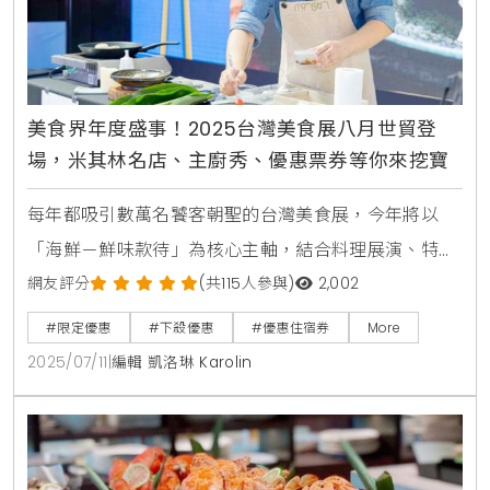
美食界年度盛事！2025台灣美食展八月世貿登
場，米其林名店、主廚秀、優惠票券等你來挖寶
每年都吸引數萬名饕客朝聖的台灣美食展，今年將以
「海鮮－鮮味款待」為核心主軸，結合料理展演、特色
伴手禮與限量兌換好康，打造一場兼具專業與趣味的年
網友評分
(共115人參與)
2,002
度美食嘉年華。活動預售票已於7月10日正式開賣，現
#限定優惠
#下殺優惠
#優惠住宿券
More
在購票還能免費兌換超人氣的「台灣海鮮地圖」海報，
2025/07/11
|
編輯 凱洛琳 Karolin
讓你秒變海味達人，深入探索台灣的豐富漁獲特色。不
論是想品嘗各地名廚的拿手菜，還是想搶先入手超值優
惠餐券，這場一年一度的味覺盛典你絕對不能錯過。主