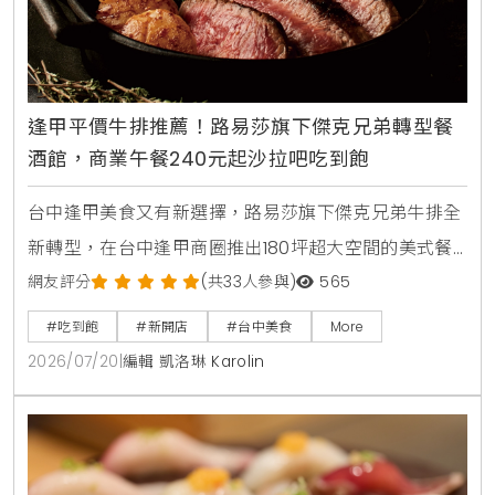
逢甲平價牛排推薦！路易莎旗下傑克兄弟轉型餐
酒館，商業午餐240元起沙拉吧吃到飽
台中逢甲美食又有新選擇，路易莎旗下傑克兄弟牛排全
新轉型，在台中逢甲商圈推出180坪超大空間的美式餐
酒館新店型。主打從早午餐，商業午餐到深夜餐酒全時
網友評分
(共33人參與)
565
段供應，平日點早午餐加49元，晚上週末加99元即享
#吃到飽
#新開店
#台中美食
More
自助沙拉吧，路易莎咖啡無限續。商業午餐240元起，
2026/07/20
|
編輯 凱洛琳 Karolin
更提供現烤披薩，各式烤串與超過100款世界微醺飲
品，是台中西屯朋友聚會，看球賽放鬆的寶藏餐廳。