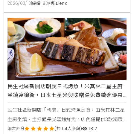
為信義區甜點新選擇。
2026/03/13
|
編輯 艾琳娜 Elena
民生社區新開店朝炭日式烤魚！米其林二星主廚
坐鎮富錦街，日本七星米與味噌湯免費續碗優惠
中
民生社區新開店「朝炭」日式烤魚定食，由米其林二星
主廚坐鎮，主打備長炭窯烤鮮魚。店內僅提供3款精緻
定食，搭配日本七星米與魚津米混合而成的優質米飯，
網友評分
(共104人參與)
1,812