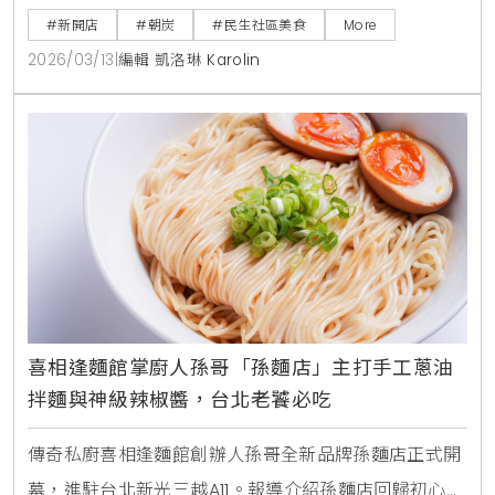
並提供白飯、味噌湯免費續碗，是台北富錦街不容錯過
#新開店
#朝炭
#民生社區美食
More
的職人級日式美食。
2026/03/13
|
編輯 凱洛琳 Karolin
喜相逢麵館掌廚人孫哥「孫麵店」主打手工蔥油
拌麵與神級辣椒醬，台北老饕必吃
傳奇私廚喜相逢麵館創辦人孫哥全新品牌孫麵店正式開
幕，進駐台北新光三越A11。報導介紹孫麵店回歸初心的