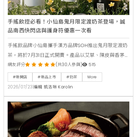
手搖飲控必看！小仙島鬼月限定渡奶茶登場，誠
品南西快閃店與護身符優惠一次看
手搖飲品牌小仙島攜手漢方品牌SOH推出鬼月限定渡奶
茶，將於7月31日正式開賣。產品以艾草、陳皮與香茅
等草本食材入茶，帶給讀者清爽去悶的全新風味。同步
網友評分
(共30人參與)
515
登場的還有誠品生活台北南西店快閃店，以及與
#新開店
#新品上市
#奶茶
More
Allumer Dessert合作的中秋甜點禮盒，提供豐富的生
2026/07/23
|
編輯 凱洛琳 Karolin
活體驗與門市優惠。