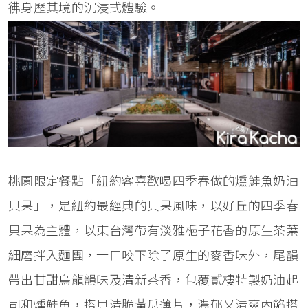
彿身歷其境的沉浸式體驗。
桃園限定餐點「紐約客喜歡喝四季春做的燻鮭魚奶油
貝果」，是紐約最經典的貝果風味，以好丘的四季春
貝果為主體，以東台灣帶有淡雅梔子花香的原生茶葉
細磨拌入麵團，一口咬下除了原生的麥香味外，尾韻
帶出甘甜烏龍韻味及清新茶香，包覆貳樓特製奶油起
司和燻鮭魚，搭貝清脆黃瓜薄片，濃郁又清爽內餡搭