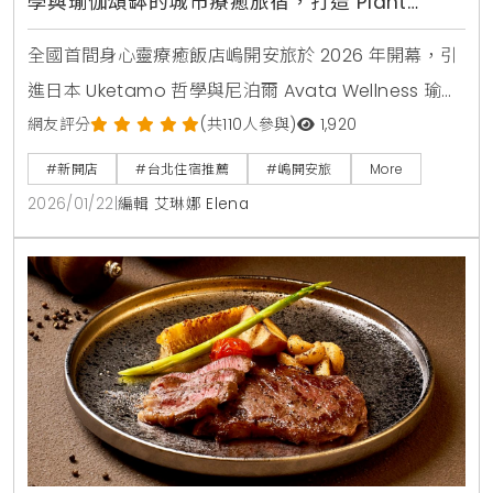
學與瑜伽頌缽的城市療癒旅宿，打造 Plant
Forward 健康飲食與純淨住宿體驗
全國首間身心靈療癒飯店嵨開安旅於 2026 年開幕，引
進日本 Uketamo 哲學與尼泊爾 Avata Wellness 瑜
伽，結合 Plant Forward 飲食，打造台北城市中的靜心
網友評分
(共110人參與)
1,920
秘境。
#新開店
#台北住宿推薦
#嵨開安旅
More
2026/01/22
|
編輯 艾琳娜 Elena