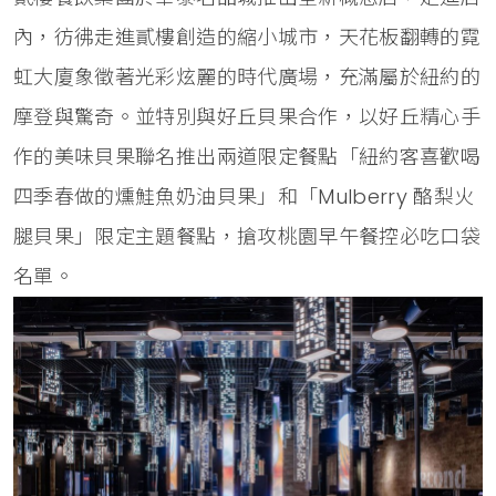
內，彷彿走進貳樓創造的縮小城市，天花板翻轉的霓
虹大廈象徵著光彩炫麗的時代廣場，充滿屬於紐約的
摩登與驚奇。並特別與好丘貝果合作，以好丘精心手
作的美味貝果聯名推出兩道限定餐點「紐約客喜歡喝
四季春做的燻鮭魚奶油貝果」和「Mulberry 酪梨火
腿貝果」限定主題餐點，搶攻桃園早午餐控必吃口袋
名單。