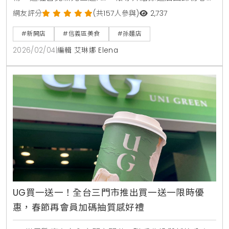
品牌理念，主打極致工法的手工蔥油拌麵、炸醬麵及多
網友評分
(共157人參與)
2,737
款招牌小菜，並推出神級孫辣椒醬伴手禮，為信義區帶
#新開店
#信義區美食
#孫麵店
來深具職人底蘊的生活美食選擇。
2026/02/04
|
編輯 艾琳娜 Elena
UG買一送一！全台三門市推出買一送一限時優
惠，春節再會員加碼抽質感好禮