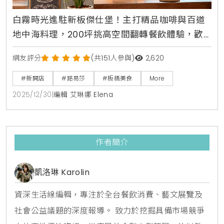
白霧時光進駐新板傑仕堡！主打精品咖啡與百道
地中海料理，200坪挑高空間翻轉餐飲體驗，歡
慶開幕限時88折優惠中
網友評分
(共151人參與)
2,620
#新開店
#路易莎
#板橋美食
More
2025/12/30
|
編輯 艾琳娜 Elena
作者簡介
凱洛琳 Karolin
資深生活線編輯，專注於全台餐飲消費、藝文展覽及
社會公益議題的深度報導。 致力於挖掘具備市場競爭