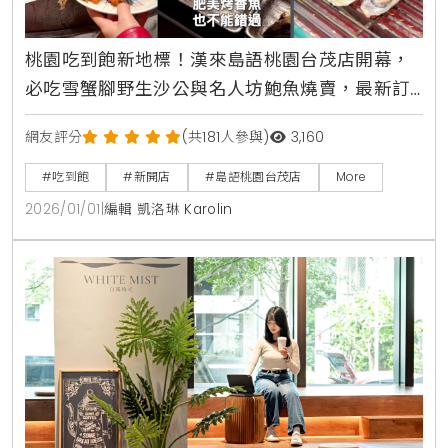
桃園吃到飽新地標！漢來島語桃園台茂店開幕，
必吃雪蟹腳野生沙公與名人坊鮑魚燒賣，最新訂
位攻略與完整價位一次看清楚
網友評分
(共181人參與)
3,160
#吃到飽
#新開店
#島語桃園台茂店
More
2026/01/01
|
編輯 凱洛琳 Karolin