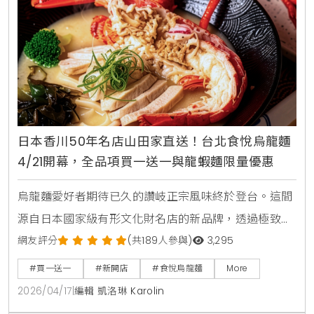
日本香川50年名店山田家直送！台北食悅烏龍麵
4/21開幕，全品項買一送一與龍蝦麵限量優惠
烏龍麵愛好者期待已久的讚岐正宗風味終於登台。這間
源自日本國家級有形文化財名店的新品牌，透過極致的
職人工藝與五星級大廚指導的湯頭，試圖定義台灣烏龍
網友評分
(共189人參與)
3,295
麵的新高度。對此，KiraKacha去啦！創辦人梁翔渝表
#買一送一
#新開店
#食悅烏龍麵
More
示，食悅引進的山田家製麵技術，在麵體彈性與湯頭層
2026/04/17
|
編輯 凱洛琳 Karolin
次上確實展現了日本職人對細節的堅持，是近期市場上