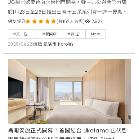
UG樂己歡慶台南永康門市開幕，聯手北投與新竹分店
於1月23日至25日推出三窨十五茉系列買一送一優惠。
同步發表全新「鎏金茉影」藝術杯身，並舉辦會員感謝
網友評分
(共162人參與)
2,827
祭，消費滿額即有機會抽中SONY降噪耳機與Le Labo
#買一送一
#新開店
#買1送1
More
護手霜等多項質感好禮。
2026/01/22
|
編輯 凱洛琳 Karolin
嵨開安旅正式開幕！首間結合 Uketamo 山伏哲