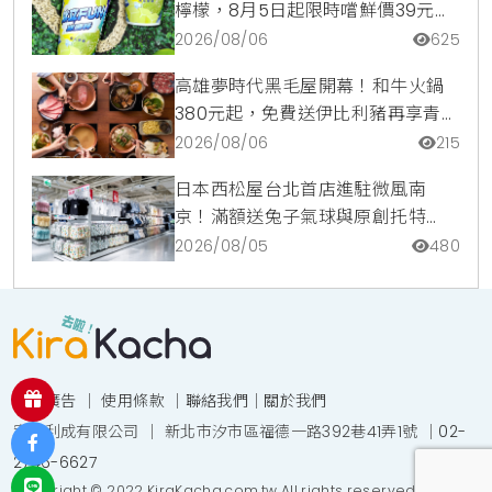
檸檬，8月5日起限時嚐鮮價39元特
調咖啡氣泡水超讚
2026/08/06
625
高雄夢時代黑毛屋開幕！和牛火鍋
380元起，免費送伊比利豬再享青森
蘋果冰淇淋加購價。
2026/08/06
215
日本西松屋台北首店進駐微風南
京！滿額送兔子氣球與原創托特
包，指定夏裝享8折優惠
2026/08/05
480
投放廣告
｜
使用條款
｜
聯絡我們
｜
關於我們
宥達利成有限公司 ｜ 新北市汐市區福德一路392巷41弄1號 ｜
02-
2746-6627
Copyright © 2022 KiraKacha.com.tw All rights reserved