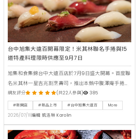
台中旭集大遠百開幕限定！米其林聯名手捲與15
道特產料理限時供應至9月7日
旭集和食集錦台中大遠百店於7月9日盛大開幕。首度聯
名米其林一星吉兆割烹壽司，推出本鮪中腹澤庵手捲與
蟹肉海膽空氣春捲。同步引進日本蜜柑鰤魚與NISSEI霜
網友評分
(共22人參與)
385
淇淋聖代，更將台中在地的麻薏、大甲芋頭、東泉辣椒
#新開店
#新品上市
#台中旭集大遠百
More
醬融入和食料理中，打造15道只供應到9月7日的台中限
2026/07/11
|
編輯 凱洛琳 Karolin
定旬味。