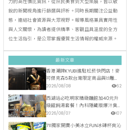
力的高性價比資訊，從庶民美食到大型策展，皆以敏
銳的新聞視角進行篩選與評析。同時長期關注公益動
態，連結社會資源與大眾視野。報導風格兼具實用性
與人文關懷，為讀者提供精準、客觀且具溫度的全方
位生活指引，是公眾掌握優質生活情報的權威來源。
最新文章
香港潮牌KYUBI進駐松菸快閃店！麥
可傑克森5款台灣限定商品與1:1雕像
震撼登場
2026/08/08
62
西湖站必吃明家精緻麵館加40元升
級餛飩湯套餐！內科隱藏版爆汁臭
豆腐麵與牛肉麵疙瘩平價攻略
2026/08/07
107
711獨家開賣小美冰立FUN冰磚杯爽沁