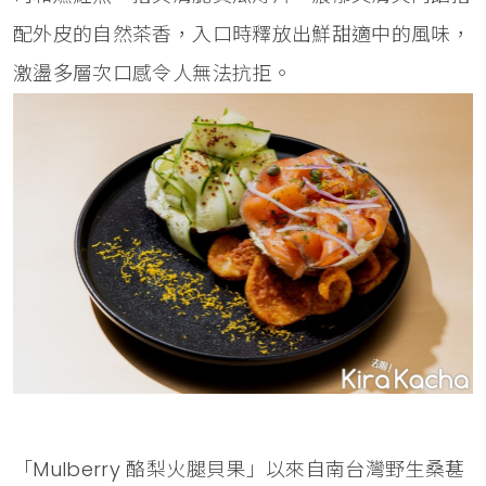
配外皮的自然茶香，入口時釋放出鮮甜適中的風味，
激盪多層次口感令人無法抗拒。
「Mulberry 酪梨火腿貝果」以來自南台灣野生桑葚