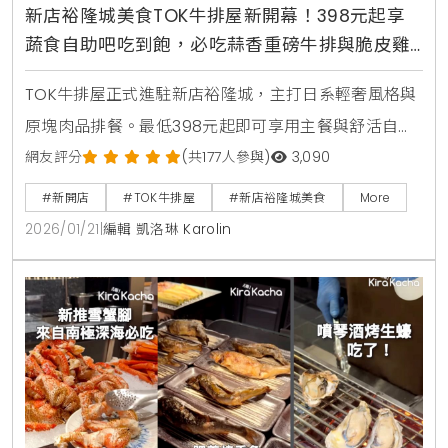
新店裕隆城美食TOK牛排屋新開幕！398元起享
蔬食自助吧吃到飽，必吃蒜香重磅牛排與脆皮雞
腿排
TOK牛排屋正式進駐新店裕隆城，主打日系輕奢風格與
原塊肉品排餐。最低398元起即可享用主餐與舒活自助
吧吃到飽，內含宜蘭小農有機生菜等18種蔬果。推薦必
網友評分
(共177人參與)
3,090
點10oz蒜香重磅牛排與脆皮雞腿排。120公分以下兒童
#新開店
#TOK牛排屋
#新店裕隆城美食
More
免費享自助吧，是新北親子聚餐與約會的高CP值美食新
2026/01/21
|
編輯 凱洛琳 Karolin
選擇。