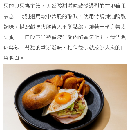
果的貝果為主體，天然酸甜滋味散發濃烈的在地莓果
氣息，特別選用軟中帶脆的酪梨，使用特調辣油醃製
調味，搭配鹹味火腿帶入平衡點綴，鑲著一顆完美太
陽蛋，一口咬下半熟蛋液伴隨內餡香氣化開，滑潤濃
郁與辣中帶甜的垂涎滋味，相信很快就成為大家的口
袋名單。