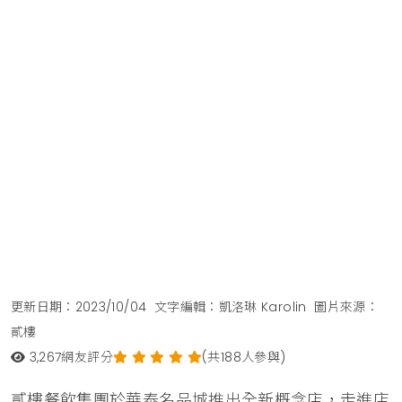
更新日期：2023/10/04
文字編輯：凱洛琳 Karolin
圖片來源：
貳樓
3,267
網友評分
(共188人參與)
貳樓餐飲集團於華泰名品城推出全新概念店，走進店