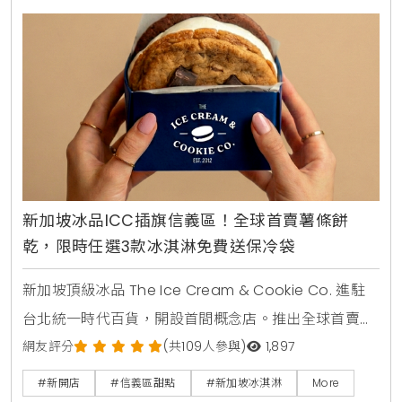
極具權威性的指標。
新加坡冰品ICC插旗信義區！全球首賣薯條餅
乾，限時任選3款冰淇淋免費送保冷袋
新加坡頂級冰品 The Ice Cream & Cookie Co. 進駐
台北統一時代百貨，開設首間概念店。推出全球首賣
「薯條餅乾」與288種客製化「冰淇淋餅乾三明治」，
網友評分
(共109人參與)
1,897
主打減糖40%與天然食材，吸引男神錦榮站台推薦，成
#新開店
#信義區甜點
#新加坡冰淇淋
More