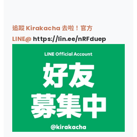
追蹤 Kirakacha 去啦！官方
LINE@
https://lin.ee/nRFduep