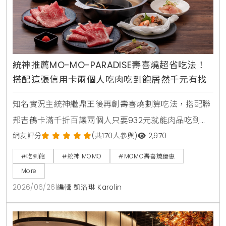
統神推薦MO-MO-PARADISE壽喜燒超省吃法！
搭配這張信用卡兩個人吃肉吃到飽居然千元有找
知名實況主統神繼鼎王後再創壽喜燒劃算吃法，搭配聯
邦吉鶴卡滿千折百讓兩個人只要932元就能肉品吃到
飽，連MOMO官方都親自留言揭露更便宜的隱藏優惠。
網友評分
(共170人參與)
2,970
#吃到飽
#統神 MOMO
#MOMO壽喜燒優惠
More
2026/06/26
|
編輯 凱洛琳 Karolin