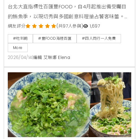
台北大直指標性百匯豐FOOD，自4月起推出備受矚目
的鮪魚季，以現切秀與多國創意料理搶占饕客味蕾。
KiraKacha去啦！創辦人梁翔渝表示，隨著餐飲市場分
網友評分
(共97人參與)
1,697
眾化，主題性的季節料理結合視覺互動體驗，已成為消
#吃到飽
#豐FOOD海陸百匯
#四人同行一人免費
費者選擇百匯的關鍵考量，這不僅提升了餐飲的趣味
More
性，更能透過專業技藝展示，確立品牌在海味料理上的
2026/04/14
|
編輯 艾琳娜 Elena
職人權威。