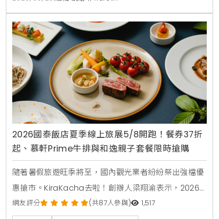
2026國泰飯店夏季線上旅展5/8開跑！餐券37折
起、慕軒Prime牛排與和逸親子套餐限時搶購
隨著暑假旅遊旺季將至，國內觀光業者紛紛祭出強檔優
惠搶市。KiraKacha去啦！創辦人梁翔渝表示，2026
年的消費趨勢更傾向於一站式的體驗與高彈性的餐飲組
網友評分
(共87人參與)
1,517