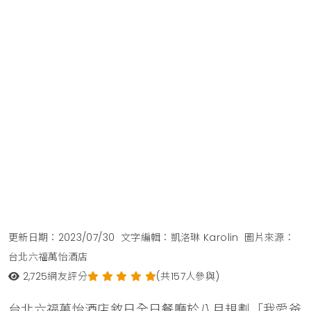
更新日期：2023/07/30
文字編輯：凱洛琳 Karolin
圖片來源：
台北六福萬怡酒店
2,725
網友評分
(共157人參與)
台北六福萬怡酒店敘日全日餐廳於八月規劃「我愛爸