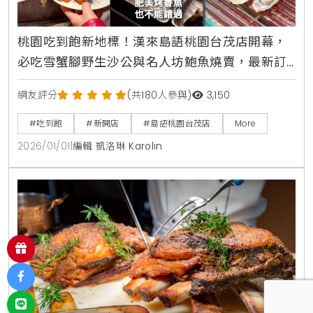
桃園吃到飽新地標！漢來島語桃園台茂店開幕，
必吃雪蟹腳野生沙公與名人坊鮑魚燒賣，最新訂
位攻略與完整價位一次看清楚
網友評分
(共180人參與)
3,150
#吃到飽
#新開店
#島語桃園台茂店
More
2026/01/01
|
編輯 凱洛琳 Karolin