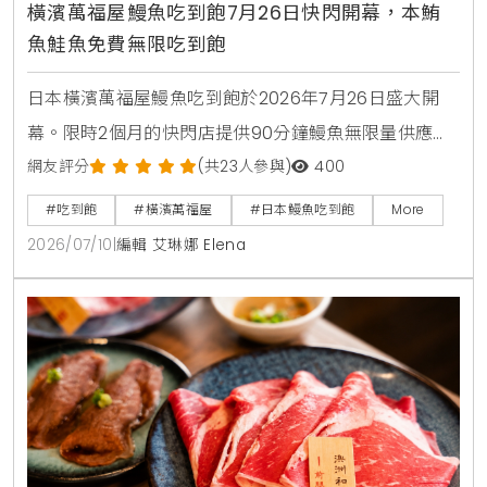
橫濱萬福屋鰻魚吃到飽7月26日快閃開幕，本鮪
魚鮭魚免費無限吃到飽
日本橫濱萬福屋鰻魚吃到飽於2026年7月26日盛大開
幕。限時2個月的快閃店提供90分鐘鰻魚無限量供應，
大人費用只要3980日圓，折合台幣千元有找。店內採
網友評分
(共23人參與)
400
用日式七輪炭火現烤風格，菜單更包含本鮪魚與鮭魚腹
#吃到飽
#橫濱萬福屋
#日本鰻魚吃到飽
More
肉等豐富海鮮，是今年夏天日本自由行不容錯過的超高
2026/07/10
|
編輯 艾琳娜 Elena
CP值美食選擇。