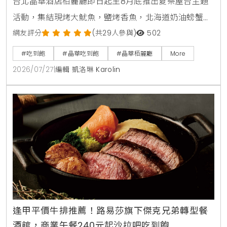
台北晶華酒店栢麗廳即日起至8月底推出夏祭屋台主題
活動，集結現烤大魷魚，鹽烤香魚，北海道奶油螃蟹燒
及甜蝦鮭魚親子丼等十數款日本街邊美食，搭配日本四
網友評分
(共29人參與)
502
大生啤無限暢飲，下載晶華會APP領取折價券，4人同
#吃到飽
#晶華吃到飽
#晶華栢麗廳
More
行最高可折抵1000元，是暑假聚餐首選。
2026/07/27
|
編輯 凱洛琳 Karolin
逢甲平價牛排推薦！路易莎旗下傑克兄弟轉型餐
酒館，商業午餐240元起沙拉吧吃到飽