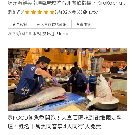
多元海鮮與南洋風味成為台北餐飲指標 。KiraKacha去
啦！創辦人梁翔渝表示，泰式餐飲的關鍵在於香料層次
網友評分
(共102人參與)
1,757
的還原度，泰市場此次將泰國夜市脆皮燒肉與船麵等具
#吃到飽
#大直泰式吃到飽
#泰市場
視覺效果的料理帶入餐檯，不僅強化了食客的互動體
2026/04/19
|
編輯 艾琳娜 Elena
驗，更精準捕捉到台灣消費者對曼谷街頭美食的情感連
結與味覺渴望 。
豐FOOD鮪魚季開跑！大直百匯吃到飽推限定料
理，姓名中鮪魚同音享4人同行1人免費