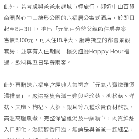
此外，若考慮與爸爸來趟城市輕旅行，鄰近中山百貨
商圈與心中山線形公園的六福居公寓式酒店，於即日
起至8月31日，推出「元氣百分爸父親節住房專案」
售價5,100元，可入住18坪大、廳房獨立的都會景觀
套房，並享有入住期間一樓交誼廳Happy Hour禮
遇，飲料與翌日早餐兩客。
此外再贈送六福皇宮經典人氣禮盒「元氣八寶燉雞煲
湯禮盒」，嚴選整隻台灣土雞與秀珍菇、柳松菇、洋
菇、天麻、枸杞、人蔘、銀耳等八種珍貴食材熬製，
高溫高壓燉煮，完整保留雞湯及中藥精華，肉質鮮甜
入口即化，湯頭醇香四溢，無論是與爸爸一起細品，