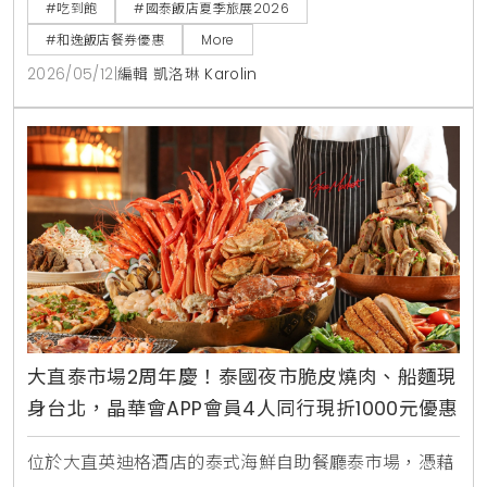
合。本次國泰飯店夏季線上旅展不僅在價格上展現誠
#吃到飽
#國泰飯店夏季旅展2026
意，更透過跨館通用券與知名卡通IP聯名，精準鎖定親
#和逸飯店餐券優惠
More
子客群與小資上班族的日常消費痛點 。
2026/05/12
|
編輯 凱洛琳 Karolin
大直泰市場2周年慶！泰國夜市脆皮燒肉、船麵現
身台北，晶華會APP會員4人同行現折1000元優惠
位於大直英迪格酒店的泰式海鮮自助餐廳泰市場，憑藉