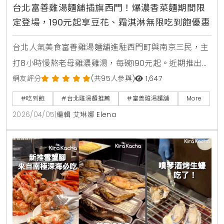
台北富善雞湯麵舖插旗西門！爆濃香菜麵期間限
定登場，190元起享豆花、霜淇淋無限吃到飽優惠
台北人氣美食富善雞湯麵舖進駐西門町與南京三民，主
打8小時慢熬老母雞濃雞湯，每碗190元起。近期推出期
間限定爆濃香菜雞湯麵，並提供豆花、霜淇淋及飲料無
網友評分
(共95人參與)
1,647
限吃到飽，是個人用餐的平價療癒首選。
#吃到飽
#台北雞湯麵推薦
#富善雞湯麵舖
More
2026/04/05
|
編輯 艾琳娜 Elena