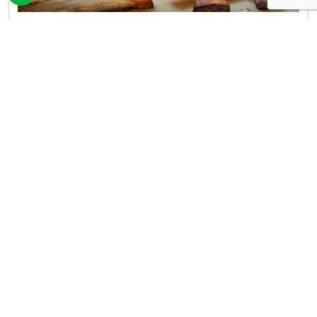
國慶連假聚餐去哪裡！台北凱達百宴「美式肉食
季」登場，大口吃燉烤牛小排配啤酒暢飲，再搶
買10送5餐券
為了迎接即將到來的雙十國慶連假聚餐熱潮，位於萬華
的台北凱達大飯店百宴自助餐廳，自10月起全面換上新
主題，盛大推出「美式肉食季」限定料理，主廚團隊以
網友評分
(共135人參與)
2,347
豪邁的美式風味為靈感，設計超過十道全新肉食菜色，
#吃到飽
#台北美食
#下殺餐券
More
並提供柏克金啤酒無限暢飲，讓消費者能盡情大快朵
2025/10/05
|
編輯 凱洛琳 Karolin
頤，同時更首度與新北市在地小農合作，將新鮮的山藥
融入餐點，為饕客們打造一場兼具美味與健康的豐盛饗
宴。美式經典肉食饗宴，燉烤牛小排成亮點此次「美式
作者簡介
肉食季」的菜色豐
凱洛琳 Karolin