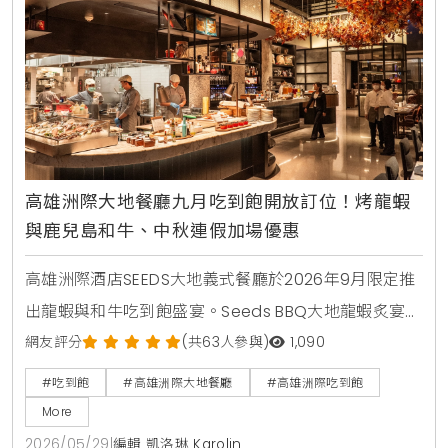
高雄洲際大地餐廳九月吃到飽開放訂位！烤龍蝦
與鹿兒島和牛、中秋連假加場優惠
高雄洲際酒店SEEDS大地義式餐廳於2026年9月限定推
出龍蝦與和牛吃到飽盛宴。Seeds BBQ大地龍蝦炙宴於
中秋連假加場，Seeds和牛珍饌則集結鹿兒島A4和牛與
網友評分
(共63人參與)
1,090
美國肋眼。活動於6月1日上午11:00開放預訂。
#吃到飽
#高雄洲際大地餐廳
#高雄洲際吃到飽
More
2026/05/29
|
編輯 凱洛琳 Karolin