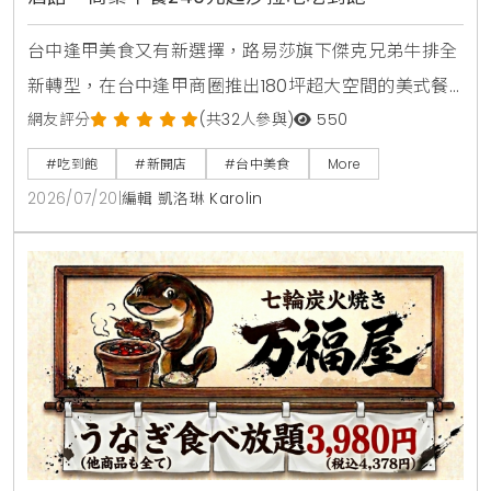
台中逢甲美食又有新選擇，路易莎旗下傑克兄弟牛排全
新轉型，在台中逢甲商圈推出180坪超大空間的美式餐
酒館新店型。主打從早午餐，商業午餐到深夜餐酒全時
網友評分
(共32人參與)
550
段供應，平日點早午餐加49元，晚上週末加99元即享
#吃到飽
#新開店
#台中美食
More
自助沙拉吧，路易莎咖啡無限續。商業午餐240元起，
2026/07/20
|
編輯 凱洛琳 Karolin
更提供現烤披薩，各式烤串與超過100款世界微醺飲
品，是台中西屯朋友聚會，看球賽放鬆的寶藏餐廳。