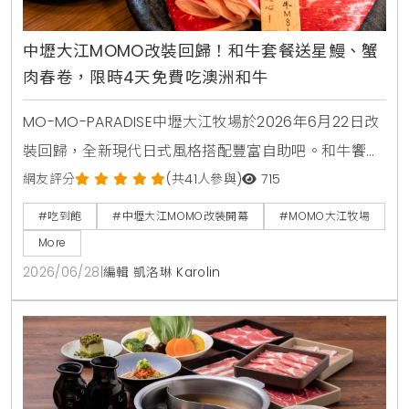
中壢大江MOMO改裝回歸！和牛套餐送星鰻、蟹
肉春卷，限時4天免費吃澳洲和牛
MO-MO-PARADISE中壢大江牧場於2026年6月22日改
裝回歸，全新現代日式風格搭配豐富自助吧。和牛饗宴
套餐同步推出星鰻一本揚與蟹肉奶油春卷兩款全新一品
網友評分
(共41人參與)
715
料理。6月22日至6月25日限時4天，每日前50名現場
#吃到飽
#中壢大江MOMO改裝開幕
#MOMO大江牧場
排隊入場用餐者，免費送澳洲和牛肉盤一份。
More
2026/06/28
|
編輯 凱洛琳 Karolin