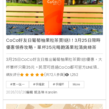
CoCo好友日葡萄柚果粒茶買1送1！3月25日限時
優惠領券攻略，單杯35元喝飽滿果粒清爽綠茶
3月25日CoCo好友日推出葡萄柚果粒茶買1送1優惠，大
杯單杯只需35元。民眾可透過CoCo都可官方LINE領取
優惠券，享受紅葡萄柚果粒與綠茶結合的清爽滋味。
網友評分
(共72人參與)
1,252
#買一送一
#手搖飲
#手搖杯
More
2026/03/21
|
編輯 凱洛琳 Karolin