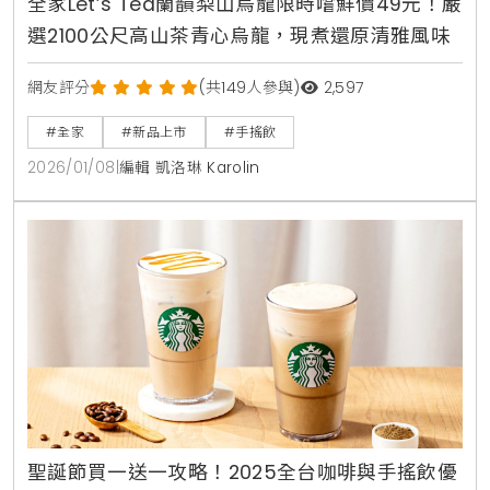
全家Let’s Tea蘭韻梨山烏龍限時嚐鮮價49元！嚴
選2100公尺高山茶青心烏龍，現煮還原清雅風味
網友評分
(共149人參與)
2,597
#全家
#新品上市
#手搖飲
2026/01/08
|
編輯 凱洛琳 Karolin
聖誕節買一送一攻略！2025全台咖啡與手搖飲優