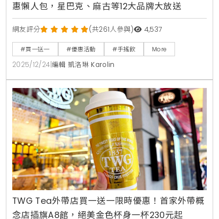
惠懶人包，星巴克、麻古等12大品牌大放送
網友評分
(共261人參與)
4,537
#買一送一
#優惠活動
#手搖飲
More
2025/12/24
|
編輯 凱洛琳 Karolin
TWG Tea外帶店買一送一限時優惠！首家外帶概
念店插旗A8館，絕美金色杯身一杯230元起