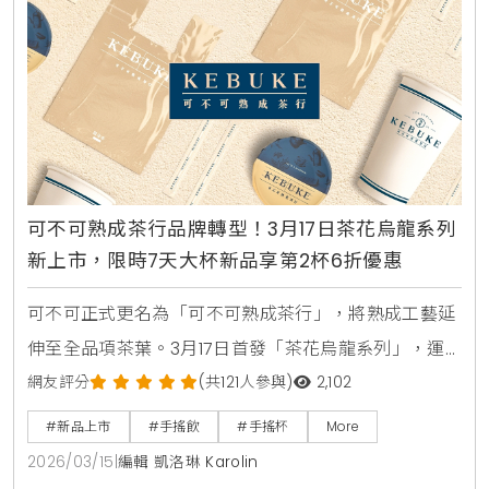
可不可熟成茶行品牌轉型！3月17日茶花烏龍系列
新上市，限時7天大杯新品享第2杯6折優惠
可不可正式更名為「可不可熟成茶行」，將熟成工藝延
伸至全品項茶葉。3月17日首發「茶花烏龍系列」，運
用香水拼配工藝打造5款層次豐富的新品。限時7天提供
網友評分
(共121人參與)
2,102
第2杯6折優惠，邀您一同體驗流動的茶飲生活美學。
#新品上市
#手搖飲
#手搖杯
More
2026/03/15
|
編輯 凱洛琳 Karolin