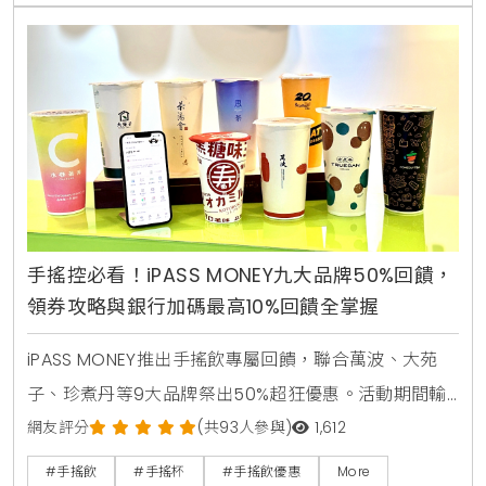
手搖控必看！iPASS MONEY九大品牌50%回饋，
領券攻略與銀行加碼最高10%回饋全掌握
iPASS MONEY推出手搖飲專屬回饋，聯合萬波、大苑
子、珍煮丹等9大品牌祭出50%超狂優惠。活動期間輸
入指定代碼即可領取優惠券，單筆滿50元即贈25元儲
網友評分
(共93人參與)
1,612
值金，綁定信用卡最高再享10%回饋。
#手搖飲
#手搖杯
#手搖飲優惠
More