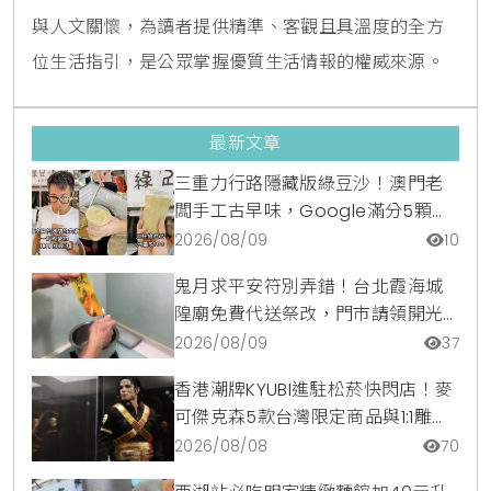
與人文關懷，為讀者提供精準、客觀且具溫度的全方
位生活指引，是公眾掌握優質生活情報的權威來源。
最新文章
三重力行路隱藏版綠豆沙！澳門老
闆手工古早味，Google滿分5顆星
銅板美食
2026/08/09
10
鬼月求平安符別弄錯！台北霞海城
隍廟免費代送祭改，門市請領開光
符令與平安符貼紙優惠一次看
2026/08/09
37
香港潮牌KYUBI進駐松菸快閃店！麥
可傑克森5款台灣限定商品與1:1雕像
震撼登場
2026/08/08
70