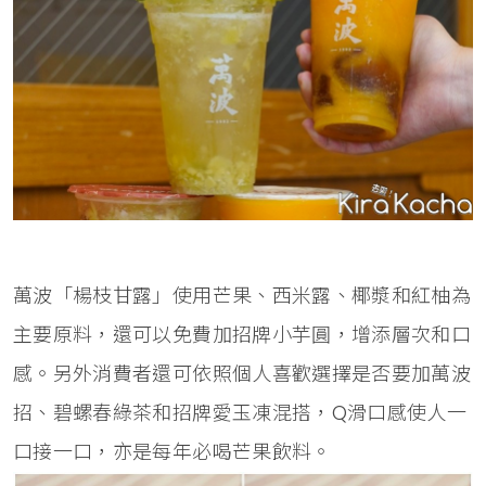
萬波「楊枝甘露」使用芒果、西米露、椰漿和紅柚為
主要原料，還可以免費加招牌小芋圓，增添層次和口
感。另外消費者還可依照個人喜歡選擇是否要加萬波
招、碧螺春綠茶和招牌愛玉凍混搭，Q滑口感使人一
口接一口，亦是每年必喝芒果飲料。