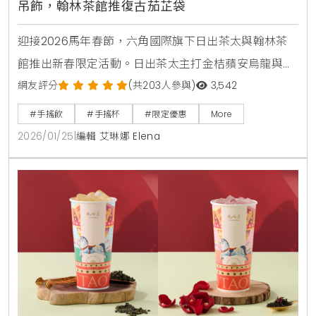
吊飾，翰林茶館推復古茄芷袋
迎接2026馬年春節，六角國際旗下日出茶太與翰林茶
館推出新春限定活動。日出茶太主打金桔蘋安烏龍與開
運小馬吊飾，翰林茶館則推出復古時尚的珍奶版茄芷
網友評分
(共203人參與)
3,542
袋。活動期間消費滿額或點購指定套餐，即有機會獲得
#手搖飲
#手搖杯
#限定優惠
More
限量週邊與飲品優惠，是今年過年走春與聚餐的最佳選
2026/01/25
|
編輯 艾琳娜 Elena
擇。