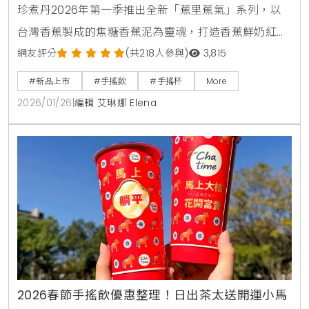
珍煮丹2026年第一季推出全新「蕉里蕉氣」系列，以
台灣香蕉製成的焦糖香蕉泥為靈魂，打造香蕉鮮奶紅，
香蕉奶青與香蕉可可奶三款特色飲品。新品結合烏瓦錫
網友評分
(共218人參與)
3,815
蘭紅茶與純可可鮮奶，呈現清爽與濃郁兼具的獨特風
#新品上市
#手搖飲
#手搖杯
More
味，全台門市同步上市。
2026/01/26
|
編輯 艾琳娜 Elena
2026春節手搖飲優惠整理！日出茶太送開運小馬