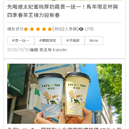
先喝道太妃蜜桃厚奶霜買一送一！馬年限定杯與
四季春茶王接力迎新春
網友評分
(共102人參與)
1,770
#買一送一
#期間限定
#手搖飲
More
2026/01/15
|
編輯 凱洛琳 Karolin