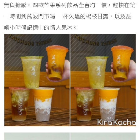
無負擔感。四款芒果系列飲品全台均一價，趕快在第
一時間到萬波門市喝 一杯久違的楊枝甘露，以及品
嚐小時候記憶中的情人果冰。