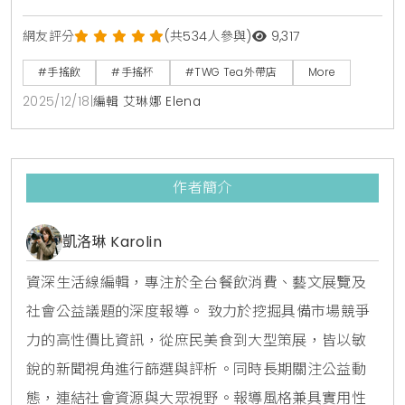
網友評分
(共534人參與)
9,317
#手搖飲
#手搖杯
#TWG Tea外帶店
More
2025/12/18
|
編輯 艾琳娜 Elena
作者簡介
凱洛琳 Karolin
資深生活線編輯，專注於全台餐飲消費、藝文展覽及
社會公益議題的深度報導。 致力於挖掘具備市場競爭
力的高性價比資訊，從庶民美食到大型策展，皆以敏
銳的新聞視角進行篩選與評析。同時長期關注公益動
態，連結社會資源與大眾視野。報導風格兼具實用性