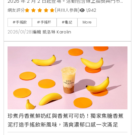
2026 年 2 月 2 日起登場。活動包含線上抽獎與門市加
購，限量推出 18 公分公仔、吊飾、刺繡帽及專屬杯
網友評分
(共111人參與)
1,942
身。結合龍家昇的潮玩藝術與龜記茶飲體驗，打造小人
#手搖飲
#手搖杯
#龜記
More
物大生活的跨界宇宙。
2026/01/28
|
編輯 凱洛琳 Karolin
珍煮丹香蕉鮮奶紅與香蕉可可奶！獨家焦糖香蕉
泥打造手搖飲新風味，清爽濃郁口感一次滿足