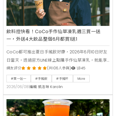
飲料控快看！CoCo手作仙草凍乳週三買一送
一，外送4大飲品整個6月都買1送1
CoCo都可推出夏日手搖飲好康，2026年6月10日好友
日當天，透過官方LINE線上點購手作仙草凍乳，就能享
有第2杯0元買1送1優惠。另外整個6月份，foodpanda
網友評分
(共106人參與)
1,845
外送平台也同步推出茉香凍奶綠、芒果綠茶、四季珍椰
#買一送一
#手搖飲
#手搖杯
More
青、粉角生椰拿鐵等4大品項買1送1，讓大家在炎熱夏天
2026/06/08
|
編輯 凱洛琳 Karolin
不用出門也能省錢消暑。