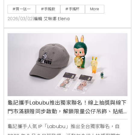
即可參加，快來掌握詳細優惠攻略，一起為台灣英雄加
#買一送一
#手搖飲
#手搖杯
More
油 。
2026/03/02
|
編輯 艾琳娜 Elena
龜記攜手Labubu推出獨家聯名！線上抽獎與線下
門市滿額贈同步啟動，解鎖限量公仔吊飾、貼紙
與專屬杯款設計
龜記攜手人氣 IP「Labubu」推出全台獨家聯名，自