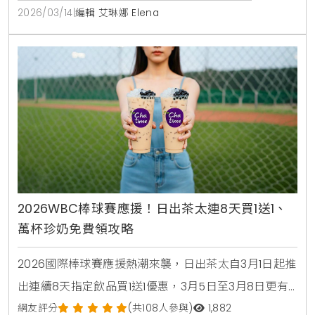
2026/03/14
|
編輯 艾琳娜 Elena
2026WBC棒球賽應援！日出茶太連8天買1送1、
萬杯珍奶免費領攻略
2026國際棒球賽應援熱潮來襲，日出茶太自3月1日起推
出連續8天指定飲品買1送1優惠，3月5日至3月8日更有
萬杯太極3號免費領取活動，民眾只需於社群留言應援
網友評分
(共108人參與)
1,882