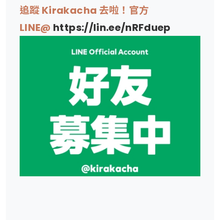
追蹤 Kirakacha 去啦！官方
LINE@
https://lin.ee/nRFduep