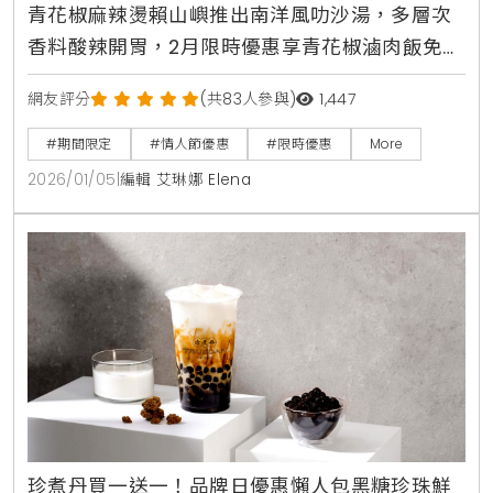
青花椒麻辣燙賴山嶼推出南洋風叻沙湯，多層次
香料酸辣開胃，2月限時優惠享青花椒滷肉飯免費
升級，滿額288元再拿限量生活好物
網友評分
(共83人參與)
1,447
#期間限定
#情人節優惠
#限時優惠
More
2026/01/05
|
編輯 艾琳娜 Elena
珍煮丹買一送一！品牌日優惠懶人包黑糖珍珠鮮