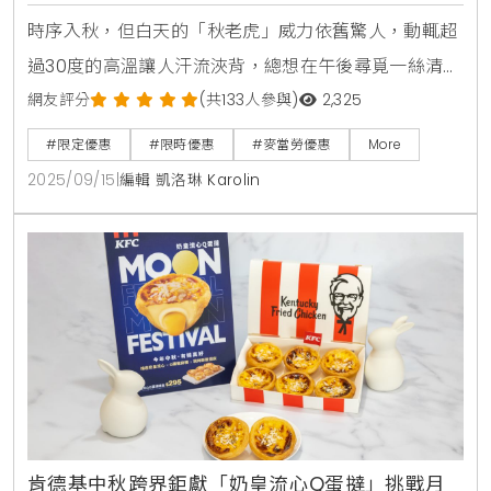
啡買5送5超值優惠
時序入秋，但白天的「秋老虎」威力依舊驚人，動輒超
過30度的高溫讓人汗流浹背，總想在午後尋覓一絲清
涼，這時候來上一杯冰品無疑是生活中的小確幸。許多
網友評分
(共133人參與)
2,325
甜品愛好者與麥當勞粉絲心心念念的超人氣冰品「可可
#限定優惠
#限時優惠
#麥當勞優惠
More
布朗尼冰炫風」聽見了大家的呼喚，即將在9月17日經
2025/09/15
|
編輯 凱洛琳 Karolin
典回歸，準備以其獨特的苦甜巧克力風味，為這個炎熱
的初秋帶來最療癒的味蕾享受。大人系甜品回歸「可可
布朗尼冰炫風」的多層次魅力這款「可可布朗尼冰炫
風」之所以能成為
肯德基中秋跨界鉅獻「奶皇流心Q蛋撻」挑戰月