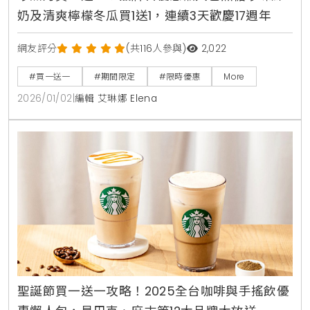
奶及清爽檸檬冬瓜買1送1，連續3天歡慶17週年
網友評分
(共116人參與)
2,022
#買一送一
#期間限定
#限時優惠
More
2026/01/02
|
編輯 艾琳娜 Elena
聖誕節買一送一攻略！2025全台咖啡與手搖飲優