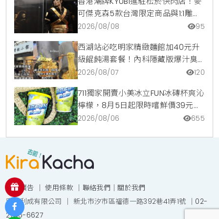
香港潮牌KYUBI進駐松菸快閃店！麥
可傑克森5款台灣限定商品與1:1雕像
震撼登場
2026/08/08
95
西湖站必吃明家精緻麵館加40元升
級餛飩湯套餐！內科隱藏版爆汁臭
豆腐麵與牛肉麵疙瘩平價攻略
2026/08/07
120
711獨家開賣小美冰立FUN冰磚杯爽沁
檸檬，8月5日起限時嚐鮮價39元特
調咖啡氣泡水超讚
2026/08/06
655
投放廣告
｜
使用條款
｜
聯絡我們
｜
關於我們
宥達利成有限公司 ｜ 新北市汐市區福德一路392巷41弄1號 ｜
02-
2746-6627