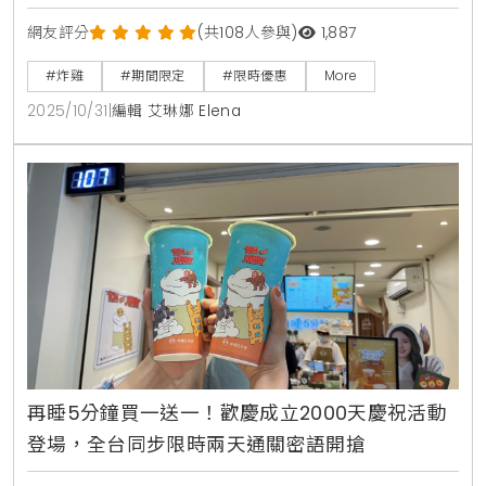
網友評分
(共108人參與)
1,887
#炸雞
#期間限定
#限時優惠
More
2025/10/31
|
編輯 艾琳娜 Elena
再睡5分鐘買一送一！歡慶成立2000天慶祝活動
登場，全台同步限時兩天通關密語開搶