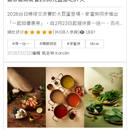
2026台日棒球交流賽於大巨蛋登場，麥當勞同步推出
「一起挺優惠券」，自2月23日起提供買一送一、百元
套餐等優惠，連續37天最高可省2538元。歡樂送更獨
網友評分
(共108人參與)
1,887
家推出限量10萬個TEAM Taiwan應援鑰匙圈。
#買一送一
#期間限定
#麥當勞
More
2026/02/22
|
編輯 凱洛琳 Karolin