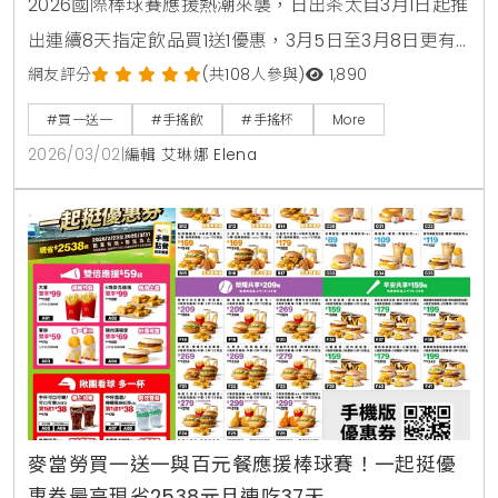
2026國際棒球賽應援熱潮來襲，日出茶太自3月1日起推
出連續8天指定飲品買1送1優惠，3月5日至3月8日更有
萬杯太極3號免費領取活動，民眾只需於社群留言應援
網友評分
(共108人參與)
1,890
即可參加，快來掌握詳細優惠攻略，一起為台灣英雄加
#買一送一
#手搖飲
#手搖杯
More
油 。
2026/03/02
|
編輯 艾琳娜 Elena
麥當勞買一送一與百元餐應援棒球賽！一起挺優
惠券最高現省2538元且連吃37天