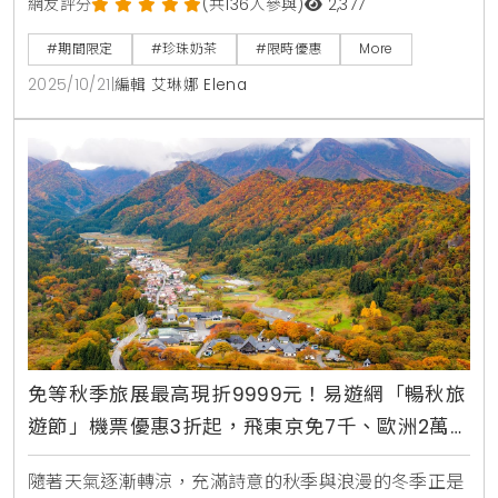
網友評分
(共136人參與)
2,377
#期間限定
#珍珠奶茶
#限時優惠
More
2025/10/21
|
編輯 艾琳娜 Elena
免等秋季旅展最高現折9999元！易遊網「暢秋旅
遊節」機票優惠3折起，飛東京免7千、歐洲2萬
有找，賞楓跟團全攻略
隨著天氣逐漸轉涼，充滿詩意的秋季與浪漫的冬季正是