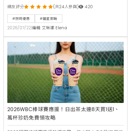
展，麗星郵輪2.0推出暑假與秋季限時折扣，包含5晚以
網友評分
(共24人參與)
420
上航程第3人0元，60歲以上85折，還有康康與紀曉君
#限時優惠
#麗星郵輪
星光演唱會，星海夏令營等豐富行程。
2026/07/22
|
編輯 艾琳娜 Elena
2026WBC棒球賽應援！日出茶太連8天買1送1、
萬杯珍奶免費領攻略