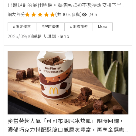
出遊規劃的最佳時機。看準民眾迫不及待想安排下半年
假期的心情，線上旅遊平台易遊網搶在實體秋季旅展
網友評分
(共110人參與)
1,915
前，宣布自9月16日起至9月24日止，盛大推出為期9天
#限定優惠
#限時優惠
#出國旅遊
More
的「暢秋旅遊節」線上旅展，全站旅遊商品下殺3折
2025/09/16
|
編輯 艾琳娜 Elena
起。活動不僅祭出機票與訂房滿萬現折9999元的超高
額度折扣碼，更有多款銅板價商品如9元日本eSIM卡、
99元饗食天堂餐券及999元日韓單程機票等限時秒殺活
動，
麥當勞超人氣「可可布朗尼冰炫風」限時回歸，
濃郁巧克力搭配酥脆口感層次豐富，再享金選咖