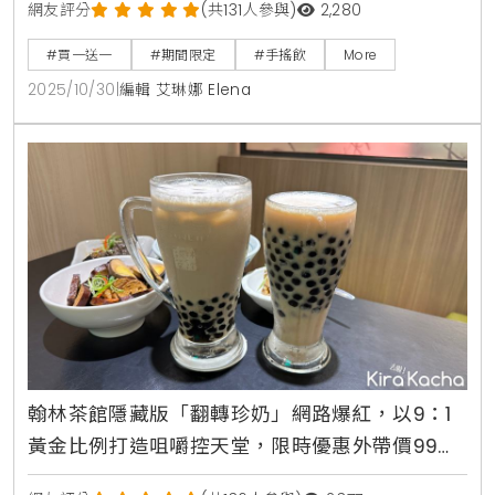
網友評分
(共131人參與)
2,280
#買一送一
#期間限定
#手搖飲
More
2025/10/30
|
編輯 艾琳娜 Elena
翰林茶館隱藏版「翻轉珍奶」網路爆紅，以9：1
黃金比例打造咀嚼控天堂，限時優惠外帶價99元
就能爽嗑近滿杯珍珠