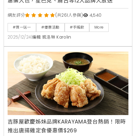
惠懶人包，星巴克、麻古等12大品牌大放送
網友評分
(共261人參與)
4,540
#買一送一
#優惠活動
#手搖飲
More
2025/12/24
|
編輯 凱洛琳 Karolin
吉豚屋歡慶姊妹品牌KARAYAMA登台熱銷！限時
推出唐揚雞定食優惠價$269