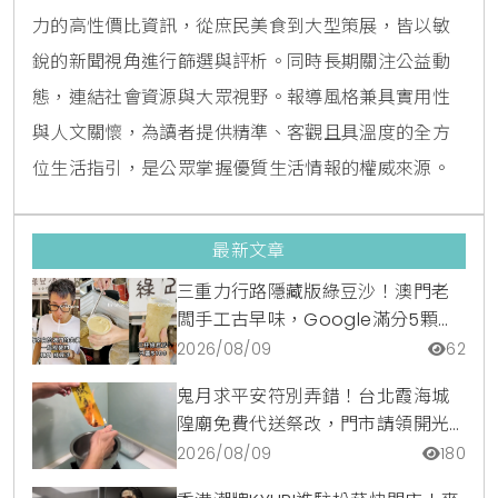
力的高性價比資訊，從庶民美食到大型策展，皆以敏
銳的新聞視角進行篩選與評析。同時長期關注公益動
態，連結社會資源與大眾視野。報導風格兼具實用性
與人文關懷，為讀者提供精準、客觀且具溫度的全方
位生活指引，是公眾掌握優質生活情報的權威來源。
最新文章
三重力行路隱藏版綠豆沙！澳門老
闆手工古早味，Google滿分5顆星
銅板美食
2026/08/09
62
鬼月求平安符別弄錯！台北霞海城
隍廟免費代送祭改，門市請領開光
符令與平安符貼紙優惠一次看
2026/08/09
180