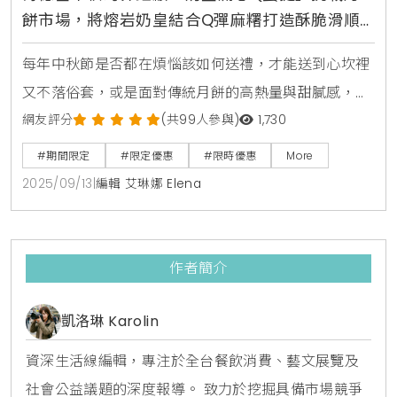
餅市場，將熔岩奶皇結合Q彈麻糬打造酥脆滑順
彈嫩三重口感顛覆你對節慶甜點的想像
每年中秋節是否都在煩惱該如何送禮，才能送到心坎裡
又不落俗套，或是面對傳統月餅的高熱量與甜膩感，總
讓你有些卻步，速食業龍頭肯德基似乎聽見了消費者的
網友評分
(共99人參與)
1,730
心聲，於今年宣布正式跨足中秋禮品市場，推出一款顛
#期間限定
#限定優惠
#限時優惠
More
覆想像的全新產品「奶皇流心Q蛋撻」，將於9月16日
2025/09/13
|
編輯 艾琳娜 Elena
起在全台門市限量登場，為今年的中秋佳節提供一個美
味又時髦的過節新選擇。蛋撻與月餅的跨界組合，三重
口感顛覆想像肯德基這次推出的「奶皇流心Q蛋撻」，
作者簡介
其核心概念是「
凱洛琳 Karolin
資深生活線編輯，專注於全台餐飲消費、藝文展覽及
社會公益議題的深度報導。 致力於挖掘具備市場競爭