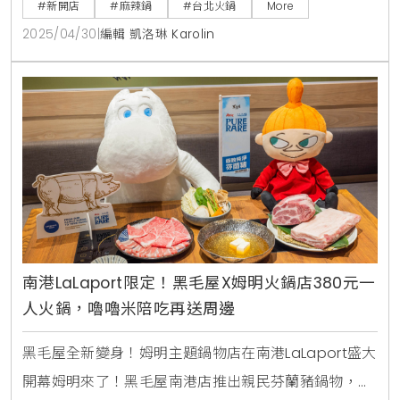
#新開店
#麻辣鍋
#台北火鍋
More
人小聚，讓你不再因為找不到夥伴而錯過美味的火鍋。
2025/04/30
|
編輯 凱洛琳 Karolin
每次用餐時間為1.5小時，讓你可以悠閒享受這份獨特的
麻辣鴛鴦鍋，快來搶頭香。詹記個人鴛鴦鍋詹記算算屋
的設計靈感來自於1990年代的西門町，這裡的裝潢充滿
南港LaLaport限定！黑毛屋X姆明火鍋店380元一
人火鍋，嚕嚕米陪吃再送周邊
黑毛屋全新變身！姆明主題鍋物店在南港LaLaport盛大
開幕姆明來了！黑毛屋南港店推出親民芬蘭豬鍋物，快