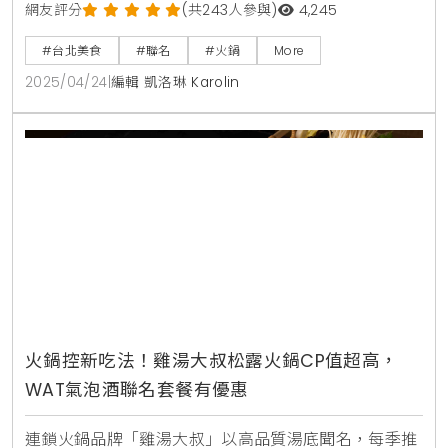
來享受美味！黑毛屋X姆明主題鍋物店開幕，享受380
網友評分
(共243人參與)
4,245
元起的芬蘭豬火鍋與可愛陪伴！黑毛屋全新變身：姆明
#台北美食
#聯名
#火鍋
More
主題鍋物店盛大開幕黑毛屋的粉絲們注意了！全新「黑
2025/04/24
|
編輯 凱洛琳 Karolin
毛屋X MOOMIN姆明主題鍋物店」在南港LaLaport正式
開幕，這裡不僅有美味的鍋物，還有可愛的姆明角色陪
伴你用餐。這次的主題店裝設計充滿童趣，讓
火鍋控新吃法！雞湯大叔松露火鍋CP值超高，
WAT氣泡酒聯名套餐有優惠
連鎖火鍋品牌「雞湯大叔」以高品質湯底聞名，每季推