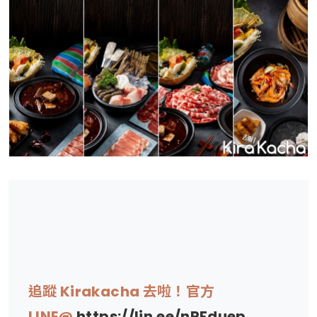
追蹤 Kirakacha 去啦！官方
LINE@
https://lin.ee/nRFduep