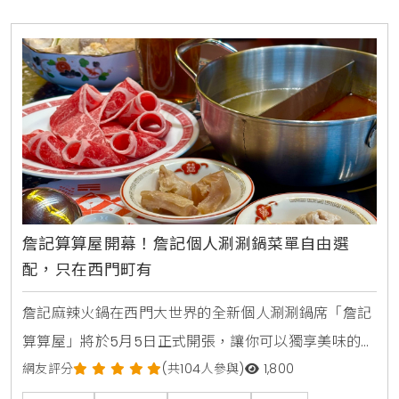
詹記算算屋開幕！詹記個人涮涮鍋菜單自由選
配，只在西門町有
詹記麻辣火鍋在西門大世界的全新個人涮涮鍋席「詹記
算算屋」將於5月5日正式開張，讓你可以獨享美味的麻
辣火鍋！從5月1日中午12點開始，大家就可以提前預訂
網友評分
(共104人參與)
1,800
5月份的用餐名額，提供10個專屬席位，適合一人或兩