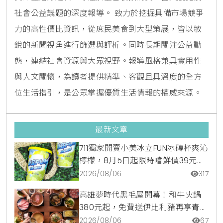
社會公益議題的深度報導。 致力於挖掘具備市場競爭
力的高性價比資訊，從庶民美食到大型策展，皆以敏
銳的新聞視角進行篩選與評析。同時長期關注公益動
態，連結社會資源與大眾視野。報導風格兼具實用性
與人文關懷，為讀者提供精準、客觀且具溫度的全方
位生活指引，是公眾掌握優質生活情報的權威來源。
最新文章
711獨家開賣小美冰立FUN冰磚杯爽沁
檸檬，8月5日起限時嚐鮮價39元特
調咖啡氣泡水超讚
2026/08/06
317
高雄夢時代黑毛屋開幕！和牛火鍋
380元起，免費送伊比利豬再享青森
蘋果冰淇淋加購價。
2026/08/06
67