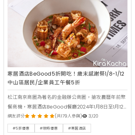
一」，
寒居酒店BeGood5折開吃！歲末感謝祭1/8-1/12
中山區居民/企業員工午餐5折
松江南京商圈為著名的金融辦公商圈，搶攻農曆年前聚
餐商機，寒居酒店BeGood餐廳2024年1月8日至1月12
日推出中山區居民及公司員工午餐5折優惠，午間單點
網友評分
(共179人參與)
3,120
包括「炭烤菲力」、「油封鴨腿班尼迪克蛋」、「虎蝦
#5折優惠
#限時優惠
#寒居酒店