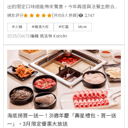
出的限定口味總能帶來驚喜。今年再度與法餐主廚合
作，升級「松露旬鮮」系列，從湯頭到配料都融入濃郁
網友評分
(共159人參與)
2,747
松露香氣，打造層次豐富的用餐體驗。更特別的是，這
#火鍋
#雞湯大叔
#松露
More
次攜手人氣調酒品牌 WAT，推出期間限定「微醺時刻
2025/04/13
|
編輯 凱洛琳 Karolin
套餐」，讓火鍋搭配氣泡雞尾酒，增添一絲奢華享受。
招牌松露野菇湯 × 香蒜麵包，絕配組合「松露野菇湯」
以招牌黃金雞湯為基底，加入松露與歐陸食材慢燉，香
氣濃郁而不膩
海底撈買一送一！31週年慶「壽星禮包、買一送
一」，3月限定優惠大放送