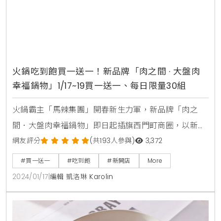
火鍋吃到飽買一送一！新品牌「肉之間 · 大盤肉
幸福鍋物」1/17~19買一送一、每日限量30組
火鍋霸主「馬辣集團」開春新生力軍，新品牌「肉之
間．大盤肉幸福鍋物」即日起插旗西門町商圈，以新型
態概念經營，從湯底、主餐到配菜，所有內容讓消費者
網友評分
(共193人參與)
3,372
自主性搭配，完全不必怕踩雷，在豐富的肉與肉之間挑
#買一送一
#吃到飽
#新開店
More
選，無論怎麼選，都能收穫大大滿足！主打特色幸福湯
2024/01/17
|
編輯 凱洛琳 Karolin
底、大份量肉盤與海鮮，還有豐富的蔬食鍋物飲料自助
吧和台味滿滿飯食吧、哈根達斯冰淇淋吃到飽，只要
420元起，2024/1/17~1/19更祭出指定套餐「買一送