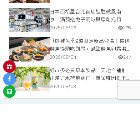
日本西松屋台北首店進駐微風南
京！滿額送兔子氣球與原創托特
包，指定夏裝享8折優惠
2026/08/05
375
爭鮮鮭魚季9道限定新品登場！整條
鮭魚從頭吃到尾，鹹甜鮭魚卵霜淇
淋開吃，滿額再送限量鮭魚造型扇
2026/08/04
247
好市多必買草本飲品！天地合補推
出漢方水荷葉薏仁，無咖啡因低卡
路里輕鬆喝無負擔
2026/08/03
205
投放廣告
｜
使用條款
｜
聯絡我們
｜
關於我們
宥達利成有限公司 ｜ 新北市汐市區福德一路392巷41弄1號 ｜
02-