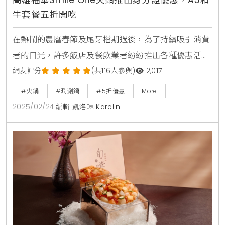
高雄福華Smile One火鍋推出身分證優惠，A5和
牛套餐五折開吃
在熱鬧的農曆春節及尾牙檔期過後，為了持續吸引消費
者的目光，許多飯店及餐飲業者紛紛推出各種優惠活
動，以提升整體的消費熱度。高雄福華大飯店的頂樓餐
網友評分
(共116人參與)
2,017
廳Smile One精緻涮涮鍋也不例外，特別推出了「身分
#火鍋
#涮涮鍋
#5折優惠
More
證對對碰」的優惠活動，讓食客們能夠享受到高達五折
2025/02/24
|
編輯 凱洛琳 Karolin
的A5日本和牛套餐，現省金額可達$1,480元，這無疑是
吸引饕客的絕佳機會。▲圖片來源：高雄福華大飯店
Smile One精緻涮涮鍋 / 「身分證對對碰」的