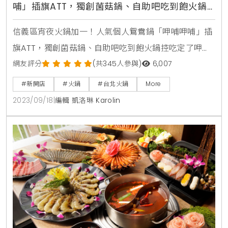
哺」插旗ATT，獨創菌菇鍋、自助吧吃到飽火鍋
控吃定了
信義區宵夜火鍋加一！人氣個人鴛鴦鍋「呷哺呷哺」插
旗ATT，獨創菌菇鍋、自助吧吃到飽火鍋控吃定了呷哺
呷哺 ATT 4 FUN店地址: 台北市信義區松壽路12號1樓電
網友評分
(共345人參與)
6,007
話: (02) 7734-2298呷哺呷哺 ATT 4 FUN店開幕優惠
#新開店
#火鍋
#台北火鍋
More
9/18-10/15則有二人同行、第二個套餐8折優惠（以低
2023/09/18
|
編輯 凱洛琳 Karolin
價者計算），期間消費滿1000元即可轉扭蛋一次，最大
獎有一年份呷哺免費吃等好禮。呷哺呷哺鍋底介紹：胡
椒豬肚雞