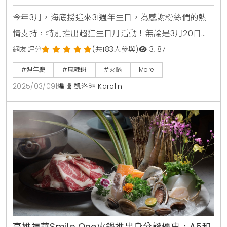
今年3月，海底撈迎來31週年生日，為感謝粉絲們的熱
情支持，特別推出超狂生日月活動！無論是3月20日的
全台門市生日派對，還是壽星專屬禮包、買一送一優
網友評分
(共183人參與)
3,187
惠，都讓撈粉們期待值爆表。還記得1994年，海底撈從
#週年慶
#麻辣鍋
#火鍋
More
四川一家4張桌子的小火鍋店，發展成國際知名品牌，
2025/03/09
|
編輯 凱洛琳 Karolin
靠的就是新鮮食材與貼心服務。現在，全台撈粉們準備
好一起切蛋糕、唱生日歌，為海底撈慶生。如果你是3
月壽星，千萬別錯過海底撈的生日月福利！即日起至3
月31日，