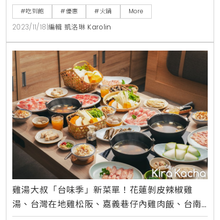
五＆週六：1100-2200，最後入場：2000inline網路訂
#吃到飽
#優惠
#火鍋
More
位 https://reurl.cc/A0MmMY
2023/11/18
|
編輯 凱洛琳 Karolin
雞湯大叔「台味季」新菜單！花蓮剝皮辣椒雞
湯、台灣在地雞松阪、嘉義巷仔內雞肉飯、台南
府城蔥肉捲、台北大稻埕芋粿巧