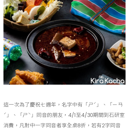
這一次為了慶祝七週年，名字中有「ㄕˊ」、「ㄧㄢ
ˊ」、「ㄕˋ」同音的朋友，4/1至4/30期間到石研室
消費，凡對中一字同音者享全桌8折，若有2字同音