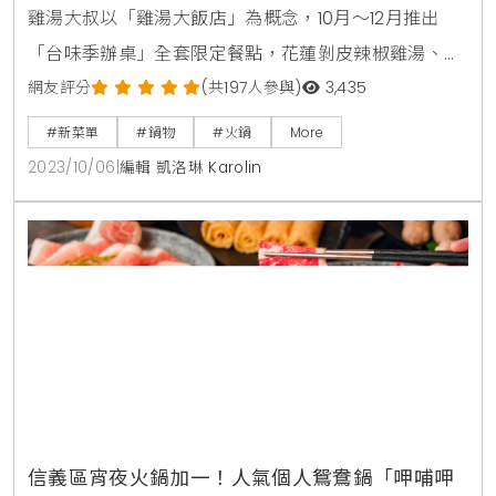
雞湯大叔以「雞湯大飯店」為概念，10月～12月推出
「台味季辦桌」全套限定餐點，花蓮剝皮辣椒雞湯、台
灣在地雞松阪、嘉義巷仔內雞肉飯、台南府城蔥肉捲、
網友評分
(共197人參與)
3,435
台北大稻埕芋粿巧，集結台灣各地在地風味與食材，要
#新菜單
#鍋物
#火鍋
More
讓湯控、火鍋控在雞湯大叔的餐桌上，用味蕾環島、一
2023/10/06
|
編輯 凱洛琳 Karolin
站品嚐所有經典台味。其中「剝皮辣椒雞湯」是過去雞
湯大叔季節限定湯品中，最多好評、最多湯控敲碗回歸
的人氣口味之一；本次藉由台味季升級突破、給湯控一
層又一層的驚喜
信義區宵夜火鍋加一！人氣個人鴛鴦鍋「呷哺呷