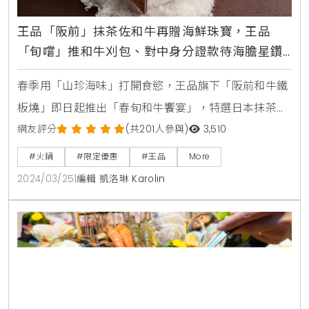
王品「阪前」抹茶佐和牛再贈海鮮珠寶，王品
「旬嚐」推和牛刈包、對中身分證款待海膽星鑽
壽司
春季用「山珍海味」打開食慾，王品旗下「阪前和牛鐵
板燒」即日起推出「春旬和牛饗宴」，特選日本抹茶入
菜，結合奢華和牛、龍蝦二吃，帶來獨特春意的鐵板燒
網友評分
(共201人參與)
3,510
盛宴。此外，4/30前，平日到店消費套餐，於社群發表
#火鍋
#限定優惠
#王品
More
評論或打卡，即贈價值680元的「海鮮珠寶盒」1份。精
2024/03/25
|
編輯 凱洛琳 Karolin
品火鍋「旬嚐」同步推出春季限定「甜蝦梅酒山藥細
麵」、「和牛刈包」、「鰤魚珠寶盒」等精緻菜色，
4/30前不限平假日，身分證號中符合3、4、5數字任1
碼，內