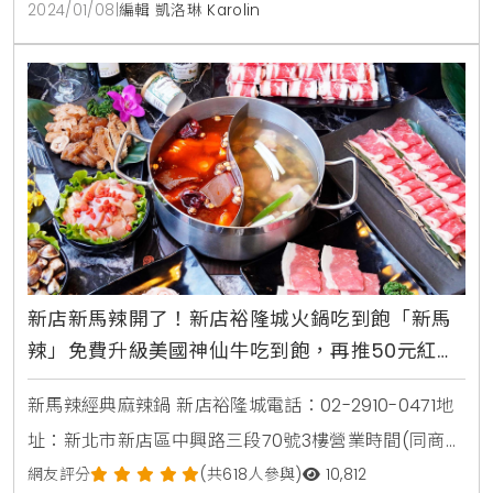
海鮮粥」等27款經典人氣料理，餐點價位從200元至
2024/01/08
|
編輯 凱洛琳 Karolin
1,380元，更提供給賓客多元化的自由用餐選擇，任選單
一主菜亦可加價780元，升級為包含沙拉、湯品、甜點
及飲料的套餐。歲末感恩回饋鄰里，凡持相關證
新店新馬辣開了！新店裕隆城火鍋吃到飽「新馬
辣」免費升級美國神仙牛吃到飽，再推50元紅白
酒喝到飽
新馬辣經典麻辣鍋 新店裕隆城電話：02-2910-0471地
址：新北市新店區中興路三段70號3樓營業時間(同商
場)：每週日～週四：1100-2130，最後入場：1930每週
網友評分
(共618人參與)
10,812