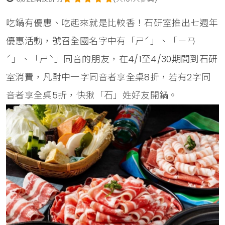
吃鍋有優惠、吃起來就是比較香！石研室推出七週年
優惠活動，號召全國名字中有「ㄕˊ」、「ㄧㄢ
ˊ」、「ㄕˋ」同音的朋友，在4/1至4/30期間到石研
室消費，凡對中一字同音者享全桌8折，若有2字同
音者享全桌5折，快揪「石」姓好友開鍋。