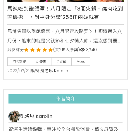
馬辣吃到飽領軍！八月限定「8間火鍋、燒肉吃到
飽優惠」，對中身分證1258任兩碼就有
馬辣集團吃到飽優惠，八月限定攻略要吃！即將邁入八
月份，迎來的就是父親節和七夕情人節，還沒想到要去
哪邊過節的話，就到馬辣集團吃吃到飽優惠，台灣人最
網友評分
(共215人參與)
3,740
愛的火鍋、燒烤吃到飽通通有，讓大家過節之餘也能省
#吃到飽
#優惠
#火鍋
More
荷包、吃好料。於整個八月期間，至馬辣集團旗下品牌
2023/07/31
|
編輯 凱洛琳 Karolin
用餐，只要一人出示身分證或健保卡卡號含有
「1.2.5.8」任二碼，並提前一天訂位並主動告知參加
「八月升級活動」，就可以享有限定吃到飽升級優惠。
作者簡介
熊一頂級燒肉不限時
凱洛琳 Karolin
資深生活線編輯，專注於全台餐飲消費、藝文展覽及