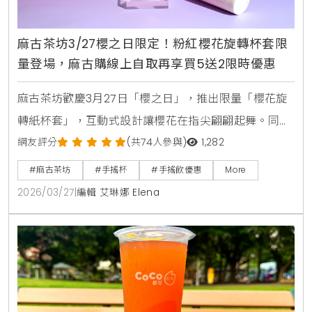
麻古茶坊3/27櫻之日限定！粉紅櫻花旋轉杯套限
量登場，麻古購線上自取再享買5送2限時優惠
麻古茶坊歡慶3月27日「櫻之日」，推出限量「櫻花旋
轉紙杯套」，互動式設計讓櫻花在指尖翩翩起舞。同步
祭出三月限時優惠，透過「麻古購」自取可享買5送1、
網友評分
(共74人參與)
1,282
買10送2，滿額再贈20元優惠券，愛好粉紅氛圍與手搖
#麻古茶坊
#手搖杯
#手搖飲優惠
More
飲的消費者千萬別錯過。
2026/03/27
|
編輯 艾琳娜 Elena