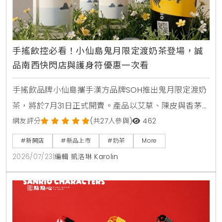
手搖飲控必看！小仙島鬼月限定渡奶茶登場，誠
品南西快閃店與護身符優惠一次看
手搖飲品牌小仙島攜手漢方品牌SOH推出鬼月限定渡奶
茶，將於7月31日正式開賣。產品以艾草、陳皮與香茅
等草本食材入茶，帶給讀者清爽去悶的全新風味。同步
網友評分
(共27人參與)
462
登場的還有誠品生活台北南西店快閃店，以及與
#新開店
#新品上市
#奶茶
More
Allumer Dessert合作的中秋甜點禮盒，提供豐富的生
2026/07/23
|
編輯 凱洛琳 Karolin
活體驗與門市優惠。