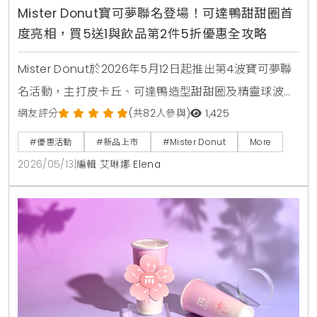
Mister Donut寶可夢聯名登場！可達鴨甜甜圈首
度亮相，買5送1與飲品第2件5折優惠全攻略
Mister Donut於2026年5月12日起推出第4波寶可夢聯
名活動，主打皮卡丘、可達鴨造型甜甜圈及精靈球波
堤。活動同步推出不鏽鋼吸管杯、旅行收納袋等5款實
網友評分
(共82人參與)
1,425
用加購周邊，並享有買5送1及飲品第2件5折等限時優
#優惠活動
#新品上市
#Mister Donut
More
惠，打造夏日療癒系美食饗宴。
2026/05/13
|
編輯 艾琳娜 Elena