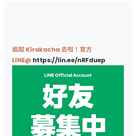
追蹤 Kirakacha 去啦！官方
LINE@
https://lin.ee/nRFduep