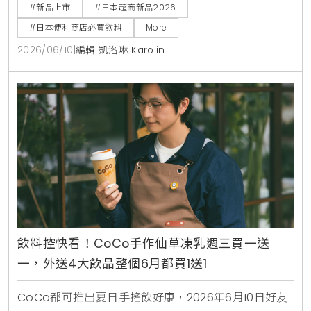
煉乳，完美呈現如同品嚐融化冰淇淋般的奢侈風味，是
#新品上市
#日本超商新品2026
赴日觀光不可錯過的夢幻甜點飲料。
#日本便利商店必買飲料
More
2026/06/10
|
編輯 凱洛琳 Karolin
飲料控快看！CoCo手作仙草凍乳週三買一送
一，外送4大飲品整個6月都買1送1
CoCo都可推出夏日手搖飲好康，2026年6月10日好友