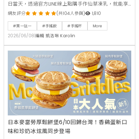
日當天，透過官方LINE線上點購手作仙草凍乳，就能享
有第2杯0元買1送1優惠。另外整個6月份，foodpanda
網友評分
(共104人參與)
1,810
外送平台也同步推出茉香凍奶綠、芒果綠茶、四季珍椰
#買一送一
#手搖飲
#手搖杯
More
青、粉角生椰拿鐵等4大品項買1送1，讓大家在炎熱夏天
2026/06/08
|
編輯 凱洛琳 Karolin
不用出門也能省錢消暑。
日本麥當勞厚鬆餅堡6/10回歸台灣！香鷄蛋新口
味和珍奶冰炫風同步登場