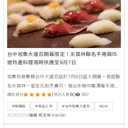
台中旭集大遠百開幕限定！米其林聯名手捲與15
道特產料理限時供應至9月7日
旭集和食集錦台中大遠百店於7月9日盛大開幕。首度聯
名米其林一星吉兆割烹壽司，推出本鮪中腹澤庵手捲與
蟹肉海膽空氣春捲。同步引進日本蜜柑鰤魚與NISSEI霜
網友評分
(共21人參與)
367
淇淋聖代，更將台中在地的麻薏、大甲芋頭、東泉辣椒
#新開店
#新品上市
#台中旭集大遠百
More
醬融入和食料理中，打造15道只供應到9月7日的台中限
2026/07/11
|
編輯 凱洛琳 Karolin
定旬味。