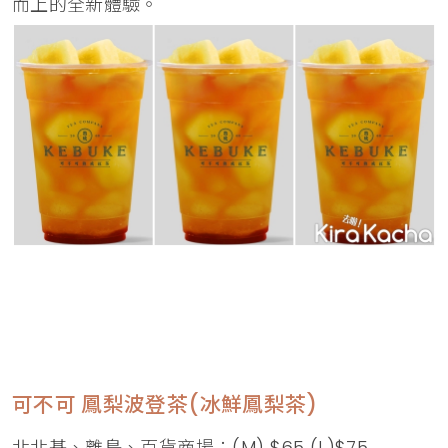
而上的全新體驗。
可不可 鳳梨波登茶(冰鮮鳳梨茶)
北北基、離島、百貨商場：(M) $65 (L)$75