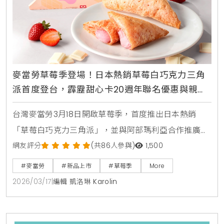
麥當勞草莓季登場！日本熱銷草莓白巧克力三角
派首度登台，霹靂甜心卡20週年聯名優惠與親子
體驗活動整理
台灣麥當勞3月18日開啟草莓季，首度推出日本熱銷
「草莓白巧克力三角派」，並與阿部瑪利亞合作推廣。
此外，2026年「霹靂甜心卡」同步開賣，聯名素還真
網友評分
(共86人參與)
1,500
等經典角色並新增金選咖啡優惠，兒童節更有麥麥共讀
#麥當勞
#新品上市
#草莓季
More
月親子活動。
2026/03/17
|
編輯 凱洛琳 Karolin