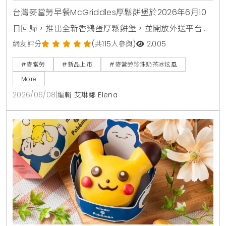
台灣麥當勞早餐McGriddles厚鬆餅堡於2026年6月10
日回歸，推出全新香鷄蛋厚鬆餅堡，並開放外送平台購
買。社群人氣冰品珍珠奶茶冰炫風同步限量回歸，完整
網友評分
(共115人參與)
2,005
販售時間與價格品項快來看。
#麥當勞
#新品上市
#麥當勞珍珠奶茶冰炫風
More
2026/06/08
|
編輯 艾琳娜 Elena