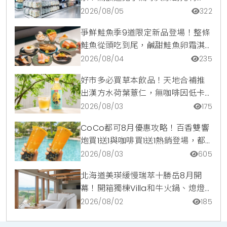
包，指定夏裝享8折優惠
2026/08/05
322
爭鮮鮭魚季9道限定新品登場！整條
鮭魚從頭吃到尾，鹹甜鮭魚卵霜淇
淋開吃，滿額再送限量鮭魚造型扇
2026/08/04
235
好市多必買草本飲品！天地合補推
出漢方水荷葉薏仁，無咖啡因低卡
路里輕鬆喝無負擔
2026/08/03
175
CoCo都可8月優惠攻略！百香雙響
炮買1送1與咖啡買1送1熱銷登場，都
可訂2杯85元起
2026/08/03
605
北海道美瑛緩慢瑞萃十勝岳8月開
幕！開箱獨棟Villa和牛火鍋、熄燈
觀星與台日職人體驗活動優惠指南
2026/08/02
185