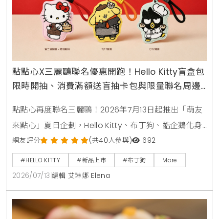
點點心X三麗鷗聯名優惠開跑！Hello Kitty盲盒包
限時開抽、消費滿額送盲抽卡包與限量聯名周邊
攻略
點點心再度聯名三麗鷗！2026年7月13日起推出「萌友
來點心」夏日企劃，Hello Kitty、布丁狗、酷企鵝化身
店長與主廚進駐全台點點心，推出首創美食盲盒豬仔
網友評分
(共40人參與)
692
包、蘋果派西多士等11款限定港點，還有全台8間加碼打
#HELLO KITTY
#新品上市
#布丁狗
More
卡門市與MagSafe磁吸手機支架、電繡皮革卡套等限
2026/07/13
|
編輯 艾琳娜 Elena
量周邊等你搶購。