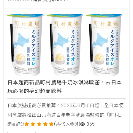
機創作還能角逐10萬圓夢金。
日本超商新品町村農場牛奶冰淇淋歐蕾，去日本
玩必喝的夢幻超商飲料
日本旅遊超商必買推薦。2026年6月16日起，全日本便
利商店將推出由北海道百年老字號農場監修的「町村農
場牛奶冰淇淋歐蕾」。這款乳飲品使用了高品質的香濃
網友評分
(共49人參與)
855