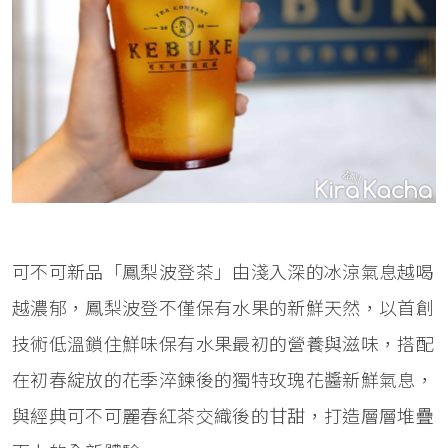
可不可新品「鳳梨波登茶」由淺入深的冰涼氣息越喝
越濃郁，鳳梨波登不僅保有水果的新鮮天然，以首創
技術低溫鎖住鮮味保有水果最初的營養與滋味，搭配
在初春綻放的花季淬鍊後的獨特玫瑰花醬新鮮氣息，
與經典可不可麗春紅茶交織後的甘甜，打造層層堆疊