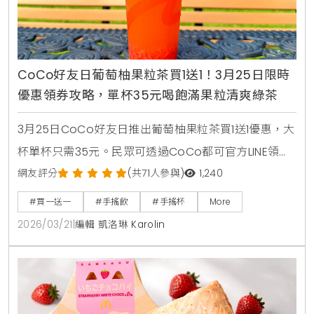
CoCo好友日葡萄柚果粒茶買1送1！3月25日限時
優惠領券攻略，單杯35元喝飽滿果粒清爽綠茶
3月25日CoCo好友日推出葡萄柚果粒茶買1送1優惠，大
杯單杯只需35元。民眾可透過CoCo都可官方LINE領取
優惠券，享受紅葡萄柚果粒與綠茶結合的清爽滋味。
網友評分
(共71人參與)
1,240
#買一送一
#手搖飲
#手搖杯
More
2026/03/21
|
編輯 凱洛琳 Karolin