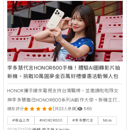
李多慧代言HONOR600手機！體驗AI圖轉影片抽
新機、挑戰10萬圓夢金百萬好禮優惠活動懶人包
HONOR攜手緯來電視支持台灣職棒，並邀請啦啦隊女
神李多慧擔任HONOR600系列AI創作大使。新機主打業
界首發AI圖轉影片功能，即日起至7月31日舉辦一鍵造夢
網友評分
(共33人參與)
565
活動，至台北三創或遠傳門市體驗創作有機會獲得新
#新品上市
#HONOR600
#李多慧代言
More
機，參與網站投票週週抽HONOR600手機，上市後購
2026/07/06
|
編輯 凱洛琳 Karolin