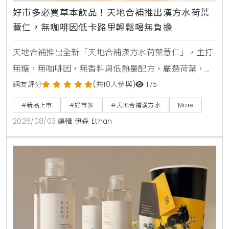
好市多必買草本飲品！天地合補推出漢方水荷葉
薏仁，無咖啡因低卡路里輕鬆喝無負擔
天地合補推出全新「天地合補漢方水荷葉薏仁」，主打
無糖，無咖啡因，無香料與低熱量配方，嚴選荷葉，薏
仁，山楂等草本素材，口感甘潤清爽。產品於2026年8
網友評分
(共10人參與)
175
月上旬全台好市多Costco獨家上市，每箱24入售價
#新品上市
#好市多
#天地合補漢方水
More
729元，提供日常輕鬆補水新選擇。
2026/08/03
|
編輯 伊森 Ethan