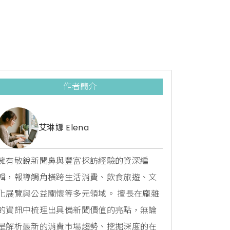
作者簡介
艾琳娜 Elena
擁有敏銳新聞鼻與豐富採訪經驗的資深編
輯，報導觸角橫跨生活消費、飲食旅遊、文
化展覽與公益關懷等多元領域。 擅長在龐雜
的資訊中梳理出具備新聞價值的亮點，無論
是解析最新的消費市場趨勢、挖掘深度的在