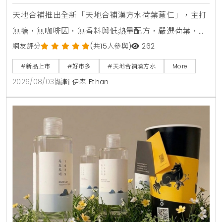
天地合補推出全新「天地合補漢方水荷葉薏仁」，主打
無糖，無咖啡因，無香料與低熱量配方，嚴選荷葉，薏
仁，山楂等草本素材，口感甘潤清爽。產品於2026年8
網友評分
(共15人參與)
262
月上旬全台好市多Costco獨家上市，每箱24入售價
#新品上市
#好市多
#天地合補漢方水
More
729元，提供日常輕鬆補水新選擇。
2026/08/03
|
編輯 伊森 Ethan