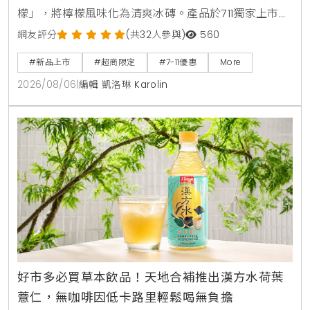
檬」，將檸檬風味化為清爽冰磚。產品於711獨家上市，
2026年8月5日至9月1日享嚐鮮價39元。顆粒狀冰磚可
網友評分
(共32人參與)
560
直接食用，也能加入氣泡水或咖啡混搭出夏日特調飲
#新品上市
#超商限定
#7-11優惠
More
品。
2026/08/06
|
編輯 凱洛琳 Karolin
好市多必買草本飲品！天地合補推出漢方水荷葉
薏仁，無咖啡因低卡路里輕鬆喝無負擔