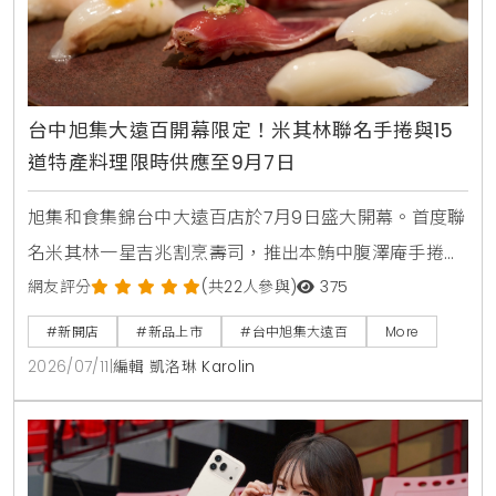
台中旭集大遠百開幕限定！米其林聯名手捲與15
道特產料理限時供應至9月7日
旭集和食集錦台中大遠百店於7月9日盛大開幕。首度聯
名米其林一星吉兆割烹壽司，推出本鮪中腹澤庵手捲與
蟹肉海膽空氣春捲。同步引進日本蜜柑鰤魚與NISSEI霜
網友評分
(共22人參與)
375
淇淋聖代，更將台中在地的麻薏、大甲芋頭、東泉辣椒
#新開店
#新品上市
#台中旭集大遠百
More
醬融入和食料理中，打造15道只供應到9月7日的台中限
2026/07/11
|
編輯 凱洛琳 Karolin
定旬味。