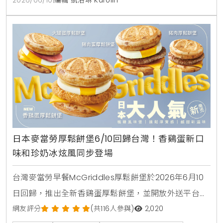
2026/06/10
|
編輯 凱洛琳 Karolin
日本麥當勞厚鬆餅堡6/10回歸台灣！香鷄蛋新口
味和珍奶冰炫風同步登場
台灣麥當勞早餐McGriddles厚鬆餅堡於2026年6月10
日回歸，推出全新香鷄蛋厚鬆餅堡，並開放外送平台購
買。社群人氣冰品珍珠奶茶冰炫風同步限量回歸，完整
網友評分
(共116人參與)
2,020