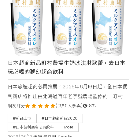
日本超商新品町村農場牛奶冰淇淋歐蕾，去日本
玩必喝的夢幻超商飲料
日本旅遊超商必買推薦。2026年6月16日起，全日本便
利商店將推出由北海道百年老字號農場監修的「町村農
場牛奶冰淇淋歐蕾」。這款乳飲品使用了高品質的香濃
網友評分
(共50人參與)
872
煉乳，完美呈現如同品嚐融化冰淇淋般的奢侈風味，是
#新品上市
#日本超商新品2026
赴日觀光不可錯過的夢幻甜點飲料。
#日本便利商店必買飲料
More