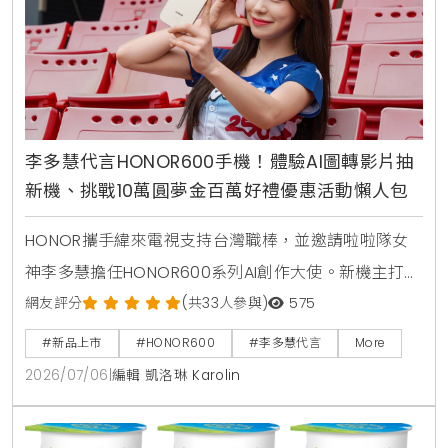
李多慧代言HONOR600手機！體驗AI圖轉影片抽
新機、挑戰10萬圓夢金百萬好禮優惠活動懶人包
HONOR攜手緯來電視支持台灣職棒，並邀請啦啦隊女
神李多慧擔任HONOR600系列AI創作大使。新機主打業
界首發AI圖轉影片功能，即日起至7月31日舉辦一鍵造夢
網友評分
(共33人參與)
575
活動，至台北三創或遠傳門市體驗創作有機會獲得新
#新品上市
#HONOR600
#李多慧代言
More
機，參與網站投票週週抽HONOR600手機，上市後購
2026/07/06
|
編輯 凱洛琳 Karolin
機創作還能角逐10萬圓夢金。