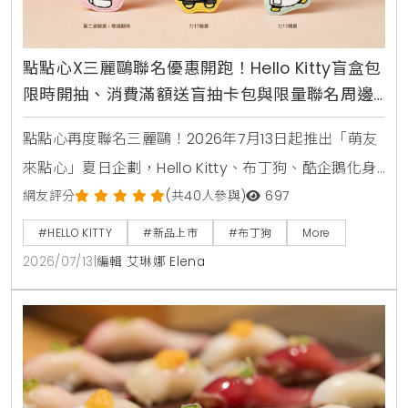
點點心X三麗鷗聯名優惠開跑！Hello Kitty盲盒包
限時開抽、消費滿額送盲抽卡包與限量聯名周邊
攻略
點點心再度聯名三麗鷗！2026年7月13日起推出「萌友
來點心」夏日企劃，Hello Kitty、布丁狗、酷企鵝化身
店長與主廚進駐全台點點心，推出首創美食盲盒豬仔
網友評分
(共40人參與)
697
包、蘋果派西多士等11款限定港點，還有全台8間加碼打
#HELLO KITTY
#新品上市
#布丁狗
More
卡門市與MagSafe磁吸手機支架、電繡皮革卡套等限
2026/07/13
|
編輯 艾琳娜 Elena
量周邊等你搶購。