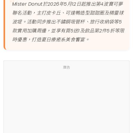
Mister Donut於2026年5月12日起推出第4波寶可夢
聯名活動，主打皮卡丘、可達鴨造型甜甜圈及精靈球
波堤。活動同步推出不鏽鋼吸管杯、旅行收納袋等5
款實用加購周邊，並享有買5送1及飲品第2件5折等限
時優惠，打造夏日療癒系美食饗宴。
廣告