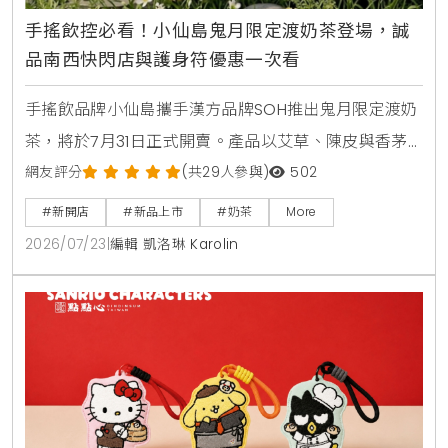
手搖飲控必看！小仙島鬼月限定渡奶茶登場，誠
品南西快閃店與護身符優惠一次看
手搖飲品牌小仙島攜手漢方品牌SOH推出鬼月限定渡奶
茶，將於7月31日正式開賣。產品以艾草、陳皮與香茅
等草本食材入茶，帶給讀者清爽去悶的全新風味。同步
網友評分
(共29人參與)
502
登場的還有誠品生活台北南西店快閃店，以及與
#新開店
#新品上市
#奶茶
More
Allumer Dessert合作的中秋甜點禮盒，提供豐富的生
2026/07/23
|
編輯 凱洛琳 Karolin
活體驗與門市優惠。