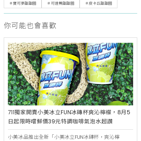
＃寶可夢甜甜圈
＃可達鴨甜甜圈
＃皮卡丘甜甜圈
你可能也會喜歡
711獨家開賣小美冰立FUN冰磚杯爽沁檸檬，8月5
日起限時嚐鮮價39元特調咖啡氣泡水超讚
小美冰品推出全新「小美冰立FUN冰磚杯，爽沁檸