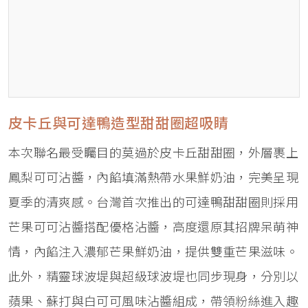
皮卡丘與可達鴨造型甜甜圈超吸睛
本次聯名最受矚目的莫過於皮卡丘甜甜圈，外層裹上
鳳梨可可沾醬，內餡填滿熱帶水果鮮奶油，完美呈現
夏季的清爽感。台灣首次推出的可達鴨甜甜圈則採用
芒果可可沾醬搭配優格沾醬，高度還原其招牌呆萌神
情，內餡注入濃郁芒果鮮奶油，提供雙重芒果滋味。
此外，精靈球波堤與超級球波堤也同步現身，分別以
蘋果、蘇打與白可可風味沾醬組成，帶領粉絲進入趣