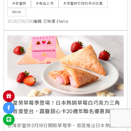
販售時間與價格品項快來看。
#麥當勞
#新品上市
#麥當勞珍珠奶茶冰炫風
More
2026/06/08
|
編輯 艾琳娜 Elena
麥當勞草莓季登場！日本熱銷草莓白巧克力三角
派首度登台，霹靂甜心卡20週年聯名優惠與親子
體驗活動整理
台灣麥當勞3月18日開啟草莓季，首度推出日本熱銷