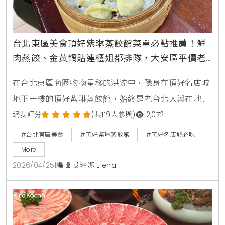
台北東區美食頂好紫琳蒸餃館菜單必點推薦！鮮
肉蒸餃、金黃鍋貼連櫃姐都排隊，大安區平價老
字號攻略
在台北東區商圈物換星移的洪流中，隱身在頂好名店城
地下一樓的頂好紫琳蒸餃館，始終是老台北人與在地櫃
姐心中不敗的平價首選。KiraKacha去啦！創辦人梁翔
網友評分
(共119人參與)
2,072
渝表示，這類長年排隊的老字號名店，靠的不只是地緣
#台北東區美食
#頂好紫琳蒸餃館
#頂好名店城必吃
優勢，更是師傅現場手工現捏、現點現蒸的堅持，這種
More
看得見的製作過程，建立了食客對品牌的深厚信任與味
2026/04/25
|
編輯 艾琳娜 Elena
覺記憶。