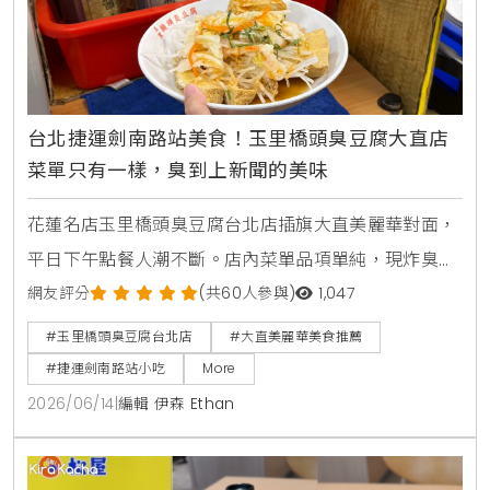
台北捷運劍南路站美食！玉里橋頭臭豆腐大直店
菜單只有一樣，臭到上新聞的美味
花蓮名店玉里橋頭臭豆腐台北店插旗大直美麗華對面，
平日下午點餐人潮不斷。店內菜單品項單純，現炸臭豆
腐外酥內軟，搭配獨門九層塔泡菜與蒜蓉辣醬，是台北
網友評分
(共60人參與)
1,047
捷運劍南路站必吃美食。
#玉里橋頭臭豆腐台北店
#大直美麗華美食推薦
#捷運劍南路站小吃
More
2026/06/14
|
編輯 伊森 Ethan