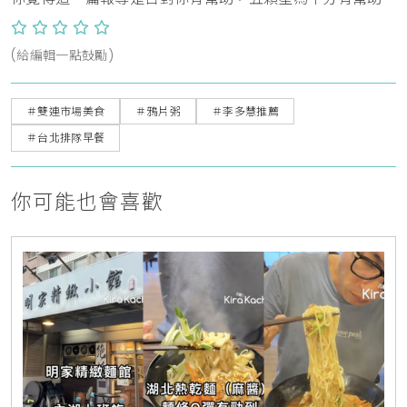
(給編輯一點鼓勵)
＃雙連市場美食
＃鴉片粥
＃李多慧推薦
＃台北排隊早餐
你可能也會喜歡