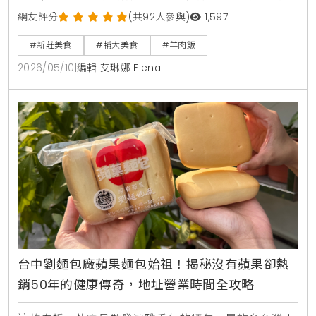
食現象，生活風格平台KiraKacha去啦！創辦人梁翔渝
網友評分
(共92人參與)
1,597
表示，一家餐廳能長期維持高評價，關鍵在於核心產品
#新莊美食
#輔大美食
#羊肉飯
的獨特性，如羊肉榮將羊肉處理至無羶味，並透過蒜蓉
2026/05/10
|
編輯 艾琳娜 Elena
醬與半熟蛋建立味覺記憶點，成功將傳統早餐轉化為具
備生活風格的飲食體驗。
台中劉麵包廠蘋果麵包始祖！揭秘沒有蘋果卻熱
銷50年的健康傳奇，地址營業時間全攻略