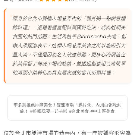
隱身於台北市雙連市場巷弄內的「鴉片粥一點創意麵
線料理」，憑藉著豐富配料與獨特吃法，成為近期美
食圈的熱門話題。生活風格平台KiraKacha去啦！創
辦人梁翔渝表示，這類市場巷弄美食之所以能吸引大
量人流，不僅是因為名人效應帶動，更核心的價值在
於其保留了傳統市場的熱情，並透過創意組合將簡單
的清粥小菜轉化為具有層次感的當代街頭料理。
李多慧推薦排隊美食！雙連市場「鴉片粥」內用白粥吃到
飽！ #吃喝玩耍一起去啦 #台北美食 #中山區美食
位於台北市雙連市場的巷弄內，有一間被饕客形容為