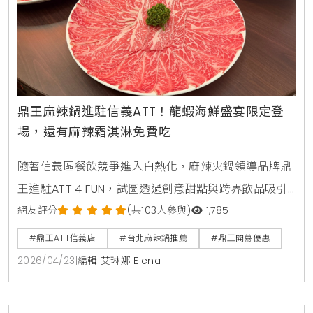
鼎王麻辣鍋進駐信義ATT！龍蝦海鮮盛宴限定登
場，還有麻辣霜淇淋免費吃
隨著信義區餐飲競爭進入白熱化，麻辣火鍋領導品牌鼎
王進駐ATT 4 FUN，試圖透過創意甜點與跨界飲品吸引
年輕族群。KiraKacha去啦！創辦人梁翔渝表示，現代
網友評分
(共103人參與)
1,785
消費者不僅追求口味，更看重餐點的視覺張力與限定
#鼎王ATT信義店
#台北麻辣鍋推薦
#鼎王開幕優惠
感。鼎王此次在信義店推出的龍蝦盛宴與首款杯裝茶
2026/04/23
|
編輯 艾琳娜 Elena
飲，成功將傳統火鍋與手搖飲趨勢結合，是品牌在地化
經營的高明策略。