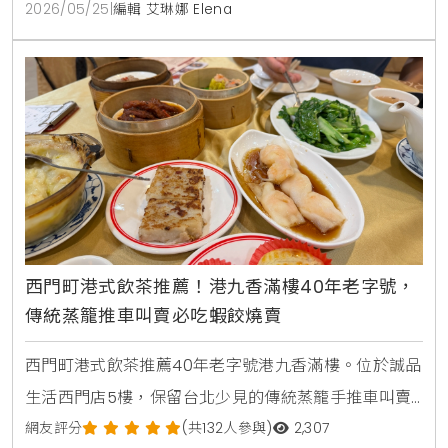
2026/05/25
|
編輯 艾琳娜 Elena
西門町港式飲茶推薦！港九香滿樓40年老字號，
傳統蒸籠推車叫賣必吃蝦餃燒賣
西門町港式飲茶推薦40年老字號港九香滿樓。位於誠品
生活西門店5樓，保留台北少見的傳統蒸籠手推車叫賣
文化。店內明亮寬敞，適合家庭聚餐，熱門必點蝦餃、
網友評分
(共132人參與)
2,307