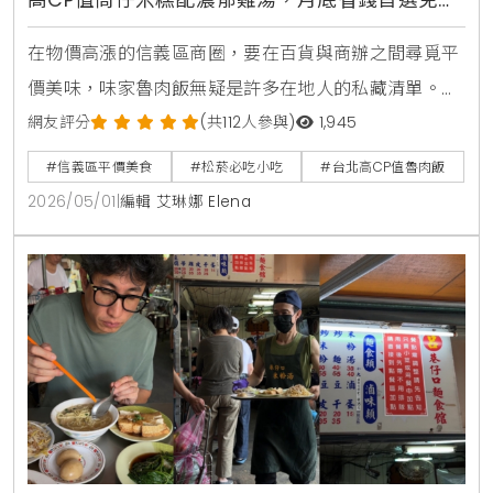
百元吃飽
在物價高漲的信義區商圈，要在百貨與商辦之間尋覓平
價美味，味家魯肉飯無疑是許多在地人的私藏清單。對
此，KiraKacha去啦！創辦人梁翔渝表示，在地美食的
網友評分
(共112人參與)
1,945
生命力往往藏在巷弄中的日常滋味，這類具備高CP值且
#信義區平價美食
#松菸必吃小吃
#台北高CP值魯肉飯
維持傳統工法的店鋪，不僅是小資族的救星，更是數位
2026/05/01
|
編輯 艾琳娜 Elena
時代中極具搜尋價值的「食補」指標。