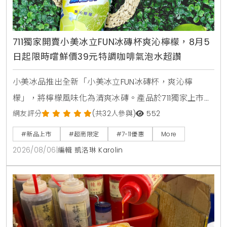
711獨家開賣小美冰立FUN冰磚杯爽沁檸檬，8月5
日起限時嚐鮮價39元特調咖啡氣泡水超讚
小美冰品推出全新「小美冰立FUN冰磚杯，爽沁檸
檬」，將檸檬風味化為清爽冰磚。產品於711獨家上市，
2026年8月5日至9月1日享嚐鮮價39元。顆粒狀冰磚可
網友評分
(共32人參與)
552
直接食用，也能加入氣泡水或咖啡混搭出夏日特調飲
#新品上市
#超商限定
#7-11優惠
More
品。
2026/08/06
|
編輯 凱洛琳 Karolin