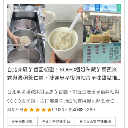
台北東區芋香園朝聖！SOGO櫃姐私藏芋頭西米
露與濃稠薏仁露，捷運忠孝復興站古早味甜點推
薦
台北東區隱藏版甜品店芋香園，鄰近捷運忠孝復興站與
SOGO忠孝館。主打爆濃芋頭西米露與慢火熬煮薏仁
露，搭配綿密蜜芋頭，是SOGO櫃姐與在地人激推的古
網友評分
(共135人參與)
2,360
早味下午茶。
#芋香園東區
#台北芋頭西米露
#大安區古早味甜湯