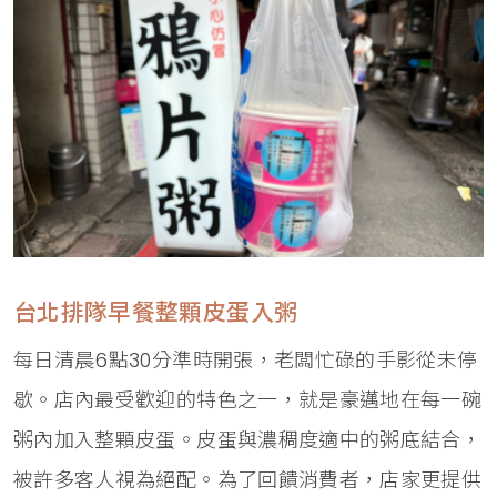
台北排隊早餐整顆皮蛋入粥
每日清晨6點30分準時開張，老闆忙碌的手影從未停
歇。店內最受歡迎的特色之一，就是豪邁地在每一碗
粥內加入整顆皮蛋。皮蛋與濃稠度適中的粥底結合，
被許多客人視為絕配。為了回饋消費者，店家更提供