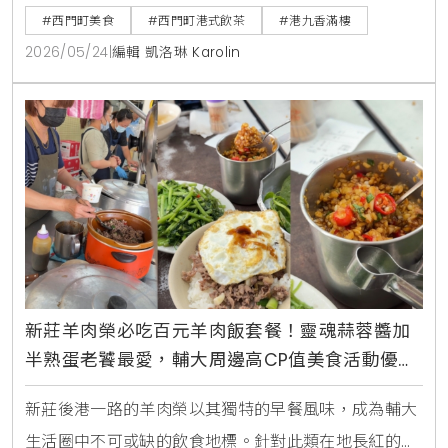
蟹黃燒賣、脆皮烤鴨，快來體驗老香港茶樓風味。
#西門町美食
#西門町港式飲茶
#港九香滿樓
2026/05/24
|
編輯 凱洛琳 Karolin
新莊羊肉榮必吃百元羊肉飯套餐！靈魂蒜蓉醬加
半熟蛋老饕最愛，輔大周邊高CP值美食活動優惠
速報
新莊後港一路的羊肉榮以其獨特的早餐風味，成為輔大
生活圈中不可或缺的飲食地標。針對此類在地長紅的美