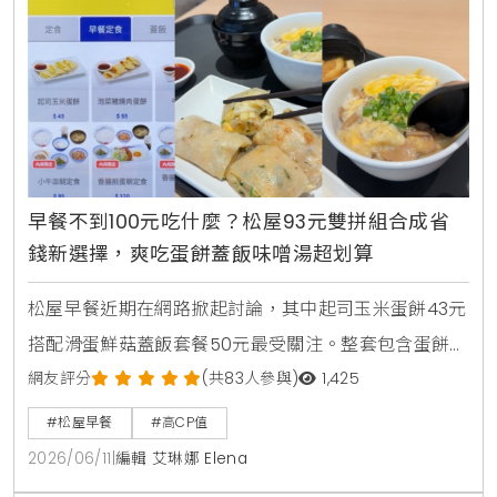
早餐不到100元吃什麼？松屋93元雙拼組合成省
錢新選擇，爽吃蛋餅蓋飯味噌湯超划算
松屋早餐近期在網路掀起討論，其中起司玉米蛋餅43元
搭配滑蛋鮮菇蓋飯套餐50元最受關注。整套包含蛋餅、
蓋飯與味噌湯，總價93元，不到100元就能吃到雙主
網友評分
(共83人參與)
1,425
餐，也讓不少網友認為是近期高CP值早餐代表之一。
#松屋早餐
#高CP值
2026/06/11
|
編輯 艾琳娜 Elena