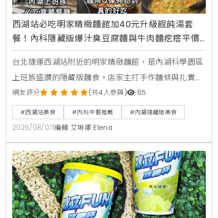
西湖站必吃明家精緻麵館加40元升級餛飩湯套
餐！內科隱藏版爆汁臭豆腐麵與牛肉麵疙瘩平價
攻略
台北捷運西湖站附近的明家精緻麵館，是內湖科學園區
上班族盛讚的隱藏版麵食。店家主打手作麵條與扎實湯
頭，包含香濃的湖北熱乾麵搭配鮮肉餛飩湯套餐，還有
網友評分
(共4人參與)
65
酸甜解膩的蕃茄紅燒牛肉麵疙瘩，以及吸飽湯汁的麻辣
#西湖站美食
#內科午餐推薦
#內湖隱藏版美食
臭豆腐白肉麵。本文完整收錄菜單三大亮點，交通資訊
2026/08/07
|
編輯 艾琳娜 Elena
與營業時間一次整理給您。