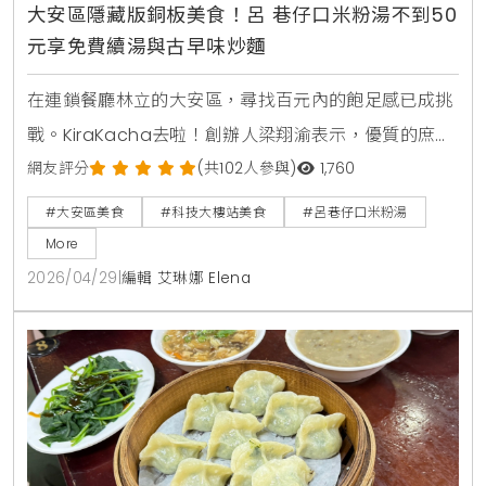
大安區隱藏版銅板美食！呂 巷仔口米粉湯不到50
元享免費續湯與古早味炒麵
在連鎖餐廳林立的大安區，尋找百元內的飽足感已成挑
戰。KiraKacha去啦！創辦人梁翔渝表示，優質的庶民
美食不應只有價格優勢，更需具備食材處理的細緻度。
網友評分
(共102人參與)
1,760
位於科技大樓站旁的呂巷仔口米粉湯，正是憑藉著每日
#大安區美食
#科技大樓站美食
#呂巷仔口米粉湯
鮮熬的湯頭與極高性價比，在數位社群中建立起堅實的
More
口碑權威，成為台北巷弄美食的指標之一。
2026/04/29
|
編輯 艾琳娜 Elena