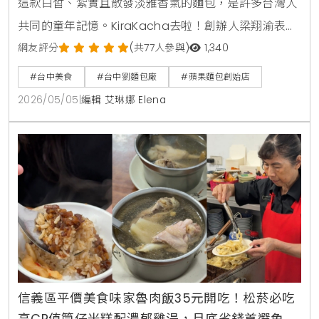
這款白皙、紮實且散發淡雅香氣的麵包，是許多台灣人
共同的童年記憶。KiraKacha去啦！創辦人梁翔渝表
示，劉麵包廠不僅是蘋果麵包的發源地，更代表了台灣
網友評分
(共77人參與)
1,340
早期對健康飲食的職人堅持，這種跨越半世紀的味道，
#台中美食
#台中劉麵包廠
#蘋果麵包創始店
不僅是老台中的驕傲，更是數位內容中極具文化價值的
2026/05/05
|
編輯 艾琳娜 Elena
SEO關鍵節點，值得每一位美食愛好者親自探尋。
信義區平價美食味家魯肉飯35元開吃！松菸必吃
高CP值筒仔米糕配濃郁雞湯，月底省錢首選免兩