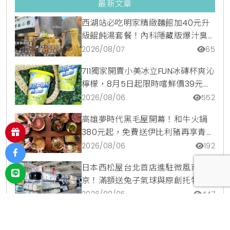
最新文章
西湖站必吃明家精緻麵館加40元升
級餛飩湯套餐！內科隱藏版爆汁臭
豆腐麵與牛肉麵疙瘩平價攻略
2026/08/07
65
711獨家開賣小美冰立FUN冰磚杯爽沁
檸檬，8月5日起限時嚐鮮價39元特
調咖啡氣泡水超讚
2026/08/06
552
高雄夢時代黑毛屋開幕！和牛火鍋
380元起，免費送伊比利豬再享青森
蘋果冰淇淋加購價。
2026/08/06
192
日本西松屋台北首店進駐微風南
京！滿額送兔子氣球與原創托特
包，指定夏裝享8折優惠
2026/08/05
447
爭鮮鮭魚季9道限定新品登場！整條
鮭魚從頭吃到尾，鹹甜鮭魚卵霜淇