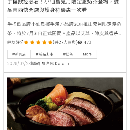
手搖飲控必看！小仙島鬼月限定渡奶茶登場，誠
品南西快閃店與護身符優惠一次看
手搖飲品牌小仙島攜手漢方品牌SOH推出鬼月限定渡奶
茶，將於7月31日正式開賣。產品以艾草、陳皮與香茅
等草本食材入茶，帶給讀者清爽去悶的全新風味。同步
網友評分
(共27人參與)
470
登場的還有誠品生活台北南西店快閃店，以及與
#新開店
#新品上市
#奶茶
More
Allumer Dessert合作的中秋甜點禮盒，提供豐富的生
2026/07/23
|
編輯 凱洛琳 Karolin
活體驗與門市優惠。