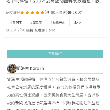
地中海料理，200坪挑高空間翻轉餐飲體驗，歡
慶開幕限時88折優惠中
網友評分
(共150人參與)
2,607
#新開店
#路易莎
#板橋美食
More
2025/12/30
|
編輯 艾琳娜 Elena
作者簡介
凱洛琳 Karolin
資深生活線編輯，專注於全台餐飲消費、藝文展覽及
社會公益議題的深度報導。 致力於挖掘具備市場競爭
力的高性價比資訊，從庶民美食到大型策展，皆以敏
銳的新聞視角進行篩選與評析。同時長期關注公益動