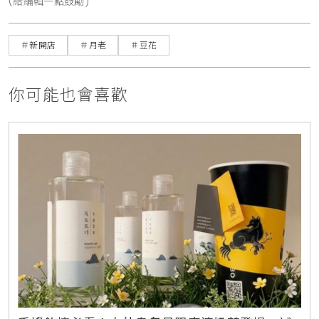
(給編輯一點鼓勵)
＃新開店
＃月老
＃豆花
你可能也會喜歡