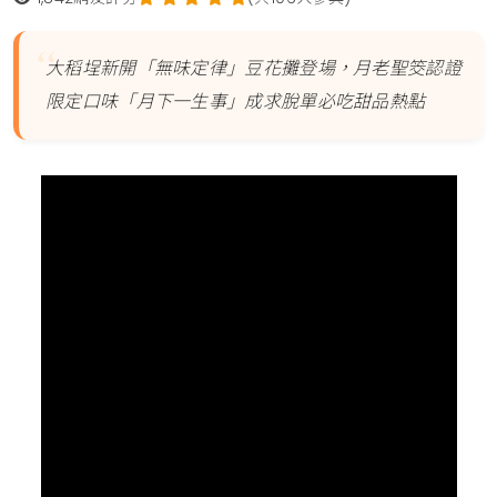
大稻埕新開「無味定律」豆花攤登場，月老聖筊認證
限定口味「月下一生事」成求脫單必吃甜品熱點