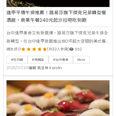
逢甲平價牛排推薦！路易莎旗下傑克兄弟轉型餐
酒館，商業午餐240元起沙拉吧吃到飽
台中逢甲美食又有新選擇，路易莎旗下傑克兄弟牛排全
新轉型，在台中逢甲商圈推出180坪超大空間的美式餐
酒館新店型。主打從早午餐，商業午餐到深夜餐酒全時
網友評分
(共32人參與)
552
段供應，平日點早午餐加49元，晚上週末加99元即享
#吃到飽
#新開店
#台中美食
More
自助沙拉吧，路易莎咖啡無限續。商業午餐240元起，
2026/07/20
|
編輯 凱洛琳 Karolin
更提供現烤披薩，各式烤串與超過100款世界微醺飲
品，是台中西屯朋友聚會，看球賽放鬆的寶藏餐廳。