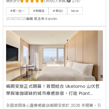
同步發表全新「鎏金茉影」藝術杯身，並舉辦會員感謝
網友評分
(共160人參與)
2,797
祭，消費滿額即有機會抽中SONY降噪耳機與Le Labo
#買一送一
#新開店
#買1送1
More
護手霜等多項質感好禮。
2026/01/22
|
編輯 凱洛琳 Karolin
嵨開安旅正式開幕！首間結合 Uketamo 山伏哲
學與瑜伽頌缽的城市療癒旅宿，打造 Plant
Forward 健康飲食與純淨住宿體驗
全國首間身心靈療癒飯店嵨開安旅於 2026 年開幕，引