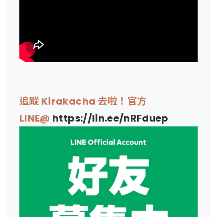
追蹤 Kirakacha 去啦！官方
LINE@
https://lin.ee/nRFduep