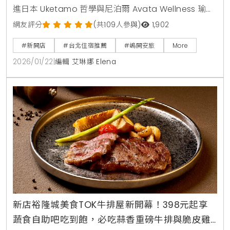
進日本 Uketamo 哲學與尼泊爾 Avata Wellness 瑜
伽，結合 Plant Forward 飲食，打造台北城市中的靜心
網友評分
(共109人參與)
1,902
秘境。
#新開店
#台北住宿推薦
#嵨開安旅
More
2026/01/22
|
編輯 艾琳娜 Elena
新店裕隆城美食TOK牛排屋新開幕！398元起享
蔬食自助吧吃到飽，必吃蒜香重磅牛排與脆皮雞