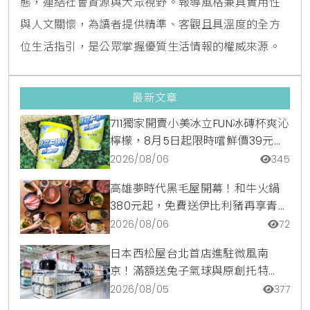
態，連結社會資源與大眾視野。報導風格兼具實用性
與人文關懷，為讀者提供精準、客觀且具溫度的全方
位生活指引，是公眾掌握優質生活情報的權威來源。
最新文章
711獨家開賣小美冰立FUN冰磚杯爽沁
檸檬，8月5日起限時嚐鮮價39元特
調咖啡氣泡水超讚
2026/08/06
345
高雄夢時代黑毛屋開幕！和牛火鍋
380元起，免費送伊比利豬再享青森
蘋果冰淇淋加購價。
2026/08/06
72
日本西松屋台北首店進駐微風南
京！滿額送兔子氣球與原創托特
包，指定夏裝享8折優惠
2026/08/05
377