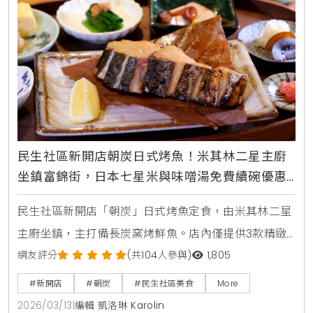
民生社區新開店朝炭日式烤魚！米其林二星主廚
坐鎮富錦街，日本七星米與味噌湯免費續碗優惠
中
民生社區新開店「朝炭」日式烤魚定食，由米其林二星
主廚坐鎮，主打備長炭窯烤鮮魚。店內僅提供3款精緻
定食，搭配日本七星米與魚津米混合而成的優質米飯，
網友評分
(共104人參與)
1,805
並提供白飯、味噌湯免費續碗，是台北富錦街不容錯過
#新開店
#朝炭
#民生社區美食
More
的職人級日式美食。
2026/03/13
|
編輯 凱洛琳 Karolin