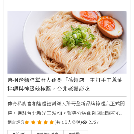
喜相逢麵館掌廚人孫哥「孫麵店」主打手工蔥油
拌麵與神級辣椒醬，台北老饕必吃
傳奇私廚喜相逢麵館創辦人孫哥全新品牌孫麵店正式開
幕，進駐台北新光三越A11。報導介紹孫麵店回歸初心的
品牌理念，主打極致工法的手工蔥油拌麵、炸醬麵及多
網友評分
(共156人參與)
2,727
款招牌小菜，並推出神級孫辣椒醬伴手禮，為信義區帶