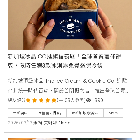
新加坡冰品ICC插旗信義區！全球首賣薯條餅
乾，限時任選3款冰淇淋免費送保冷袋
新加坡頂級冰品 The Ice Cream & Cookie Co. 進駐
台北統一時代百貨，開設首間概念店。推出全球首賣
「薯條餅乾」與288種客製化「冰淇淋餅乾三明治」，
網友評分
(共108人參與)
1,890
主打減糖40%與天然食材，吸引男神錦榮站台推薦，成
#新開店
#信義區甜點
#新加坡冰淇淋
More
為信義區甜點新選擇。
2026/03/13
|
編輯 艾琳娜 Elena