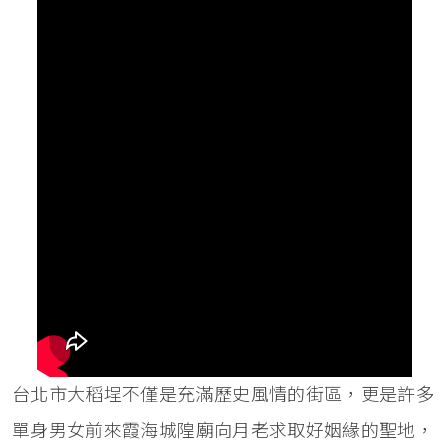
台北市大稻埕不僅是充滿歷史風情的街區，更是許多
單身男女前來霞海城隍廟向月老求取好姻緣的聖地，