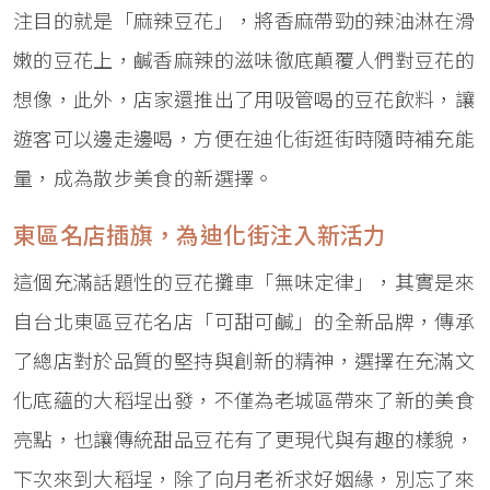
注目的就是「麻辣豆花」，將香麻帶勁的辣油淋在滑
嫩的豆花上，鹹香麻辣的滋味徹底顛覆人們對豆花的
想像，此外，店家還推出了用吸管喝的豆花飲料，讓
遊客可以邊走邊喝，方便在迪化街逛街時隨時補充能
量，成為散步美食的新選擇。
東區名店插旗，為迪化街注入新活力
這個充滿話題性的豆花攤車「無味定律」，其實是來
自台北東區豆花名店「可甜可鹹」的全新品牌，傳承
了總店對於品質的堅持與創新的精神，選擇在充滿文
化底蘊的大稻埕出發，不僅為老城區帶來了新的美食
亮點，也讓傳統甜品豆花有了更現代與有趣的樣貌，
下次來到大稻埕，除了向月老祈求好姻緣，別忘了來