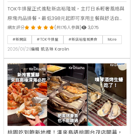
腿排
TOK牛排屋正式進駐新店裕隆城，主打日系輕奢風格與
原塊肉品排餐。最低398元起即可享用主餐與舒活自助
吧吃到飽，內含宜蘭小農有機生菜等18種蔬果。推薦必
網友評分
(共176人參與)
3,075
點10oz蒜香重磅牛排與脆皮雞腿排。120公分以下兒童
#新開店
#TOK牛排屋
#新店裕隆城美食
More
免費享自助吧，是新北親子聚餐與約會的高CP值美食新
2026/01/21
|
編輯 凱洛琳 Karolin
選擇。
桃園吃到飽新地標！漢來島語桃園台茂店開幕，