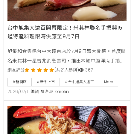
台中旭集大遠百開幕限定！米其林聯名手捲與15
道特產料理限時供應至9月7日
旭集和食集錦台中大遠百店於7月9日盛大開幕。首度聯
名米其林一星吉兆割烹壽司，推出本鮪中腹澤庵手捲與
蟹肉海膽空氣春捲。同步引進日本蜜柑鰤魚與NISSEI霜
網友評分
(共21人參與)
367
淇淋聖代，更將台中在地的麻薏、大甲芋頭、東泉辣椒
#新開店
#新品上市
#台中旭集大遠百
More
醬融入和食料理中，打造15道只供應到9月7日的台中限
2026/07/11
|
編輯 凱洛琳 Karolin
定旬味。