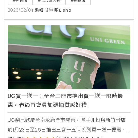
#新開店
#信義區美食
#孫麵店
來深具職人底蘊的生活美食選擇。
2026/02/04
|
編輯 艾琳娜 Elena
UG買一送一！全台三門市推出買一送一限時優
惠，春節再會員加碼抽質感好禮
UG樂己歡慶台南永康門市開幕，聯手北投與新竹分店
於1月23日至25日推出三窨十五茉系列買一送一優惠。