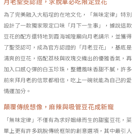
月老聖筊認證，求脫單必吃限定豆花
為了完美融入大稻埕的在地文化，「無味定律」特別
設計了一款獨家限定口味「月下一生事」，據說這款
豆花的配方還特地到霞海城隍廟向月老請示，並獲得
了聖筊認可，成為官方認證的「月老豆花」，基底是
清爽的豆花，搭配荔枝與玫瑰交織出的優雅香氣，再
加入口感Ｑ彈的白玉珍珠，整體風味香甜不膩，許多
前來拜月老的信眾都相信，吃上一碗就能為自己的愛
情運加分。
顛覆傳統想像，麻辣與吸管豆花成新寵
「無味定律」不僅有為求好姻緣而生的甜蜜豆花，菜
單上更有許多跳脫傳統框架的創意選項，其中最引人