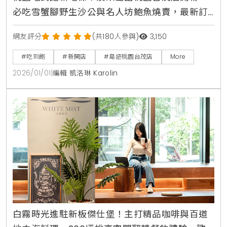
必吃雪蟹腳野生沙公與名人坊鮑魚燒賣，最新訂
位攻略與完整價位一次看清楚
網友評分
(共180人參與)
3,150
#吃到飽
#新開店
#島語桃園台茂店
More
2026/01/01
|
編輯 凱洛琳 Karolin
白霧時光進駐新板傑仕堡！主打精品咖啡與百道