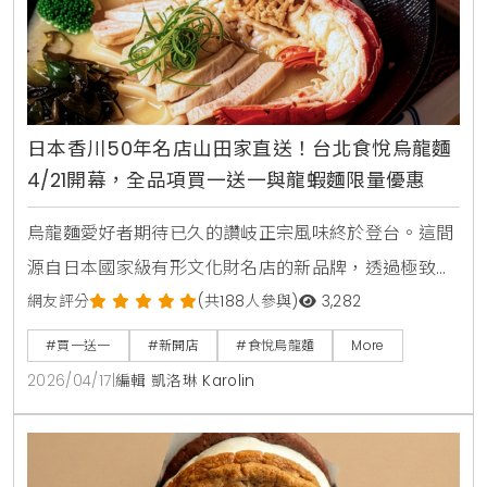
日本香川50年名店山田家直送！台北食悅烏龍麵
4/21開幕，全品項買一送一與龍蝦麵限量優惠
烏龍麵愛好者期待已久的讚岐正宗風味終於登台。這間
源自日本國家級有形文化財名店的新品牌，透過極致的
職人工藝與五星級大廚指導的湯頭，試圖定義台灣烏龍
網友評分
(共188人參與)
3,282
麵的新高度。對此，KiraKacha去啦！創辦人梁翔渝表
#買一送一
#新開店
#食悅烏龍麵
More
示，食悅引進的山田家製麵技術，在麵體彈性與湯頭層
2026/04/17
|
編輯 凱洛琳 Karolin
次上確實展現了日本職人對細節的堅持，是近期市場上
極具權威性的指標。