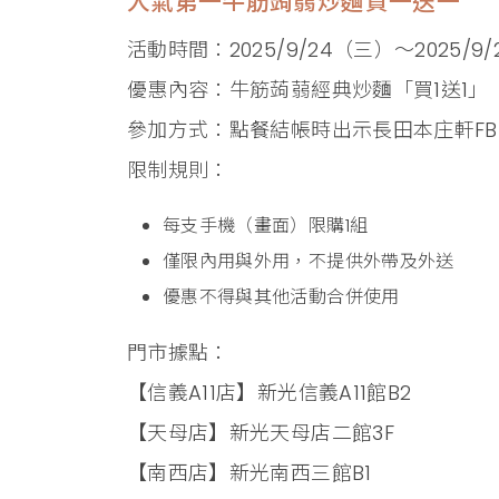
人氣第一牛筋蒟蒻炒麵買一送一
活動時間：2025/9/24（三）～2025/
優惠內容：牛筋蒟蒻經典炒麵「買1送1」
參加方式：點餐結帳時出示長田本庄軒FB
限制規則：
每支手機（畫面）限購1組
僅限內用與外用，不提供外帶及外送
優惠不得與其他活動合併使用
門市據點：
【信義A11店】新光信義A11館B2
【天母店】新光天母店二館3F
【南西店】新光南西三館B1