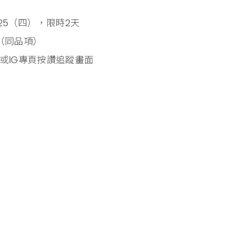
9/25（四），限時2天
（同品項）
或IG專頁按讚追蹤畫面