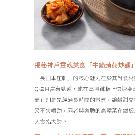
揭秘神戶靈魂美食「牛筋蒟蒻炒麵
「長田本庄軒」的核心魅力在於其對食材
Q彈且富有勁道，能在高溫鐵板上快速翻炒
蒻」則是先經過長時間的燉煮，讓鹹甜交
又不失嚼勁，兩者與爽脆的高麗菜在鐵板
人食指大動。