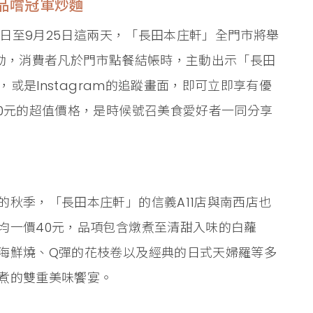
品嚐冠軍炒麵
4日至9月25日這兩天，「長田本庄軒」全門市將舉
活動，消費者凡於門市點餐結帳時，主動出示「長田
，或是Instagram的追蹤畫面，即可立即享有優
20元的超值價格，是時候號召美食愛好者一同分享
的秋季，「長田本庄軒」的信義A11店與南西店也
均一價40元，品項包含燉煮至清甜入味的白蘿
海鮮燒、Q彈的花枝卷以及經典的日式天婦羅等多
煮的雙重美味饗宴。