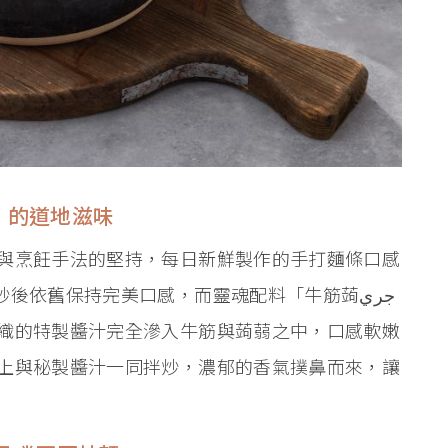
」的道地滋味
與烹飪手法的堅持，每日新鮮製作的手打麵條口感
後依舊保持完美口感，而靈魂配料「牛筋蒟جري
織的特製醬汁完全滲入牛筋與蒟蒻之中，口感軟嫩
上與秘製醬汁一同拌炒，濃郁的香氣撲鼻而來，讓