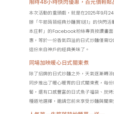
限時48小時快閃優惠，百元價輕鬆
本次活動的重頭戲，就是在2025年9月2
辦「牛筋蒟蒻經典炒麵買1送1」的快閃
本庄軒」的Facebook粉絲專頁按讚畫面
惠，等於一份香氣四溢的日式炒麵僅需1
這份來自神戶的經典美味了。
同場加映暖心日式關東煮
除了招牌的日式炒麵之外，天氣逐漸轉涼
同步推出了暖心暖胃的日式關東煮，每份
蔔，還有口感豐富的日式魚子福袋、炭烤
種道地選擇，邀請您前來享受炒麵與關東