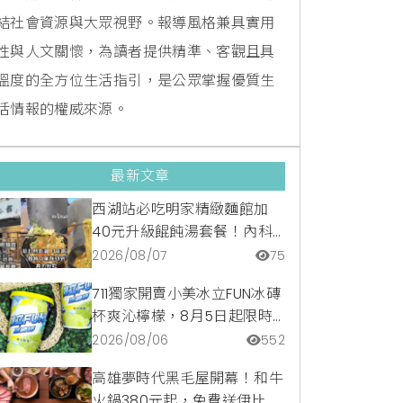
結社會資源與大眾視野。報導風格兼具實用
性與人文關懷，為讀者提供精準、客觀且具
溫度的全方位生活指引，是公眾掌握優質生
活情報的權威來源。
最新文章
西湖站必吃明家精緻麵館加
40元升級餛飩湯套餐！內科
隱藏版爆汁臭豆腐麵與牛肉麵
2026/08/07
75
疙瘩平價攻略
711獨家開賣小美冰立FUN冰磚
杯爽沁檸檬，8月5日起限時
嚐鮮價39元特調咖啡氣泡水
2026/08/06
552
超讚
高雄夢時代黑毛屋開幕！和牛
火鍋380元起，免費送伊比利