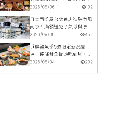
豬再享青森蘋果冰淇淋加購
2026/08/06
192
價。
日本西松屋台北首店進駐微風
南京！滿額送兔子氣球與原創
托特包，指定夏裝享8折優惠
2026/08/05
452
爭鮮鮭魚季9道限定新品登
場！整條鮭魚從頭吃到尾，鹹
甜鮭魚卵霜淇淋開吃，滿額再
2026/08/04
292
送限量鮭魚造型扇