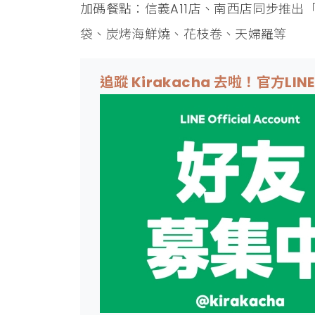
加碼餐點：信義A11店、南西店同步推出
袋、炭烤海鮮燒、花枝卷、天婦羅等
追蹤 Kirakacha 去啦！官方LIN