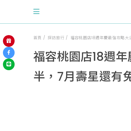
首頁
探訪旅行
福容桃園店18週年慶最強攻略大
福容桃園店18週
半，7月壽星還有