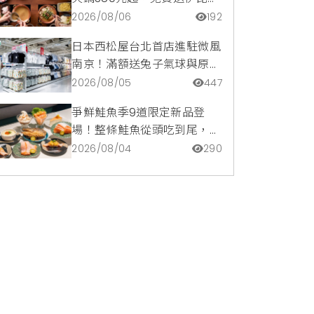
豬再享青森蘋果冰淇淋加購
2026/08/06
192
價。
日本西松屋台北首店進駐微風
南京！滿額送兔子氣球與原創
托特包，指定夏裝享8折優惠
2026/08/05
447
爭鮮鮭魚季9道限定新品登
場！整條鮭魚從頭吃到尾，鹹
甜鮭魚卵霜淇淋開吃，滿額再
2026/08/04
290
送限量鮭魚造型扇