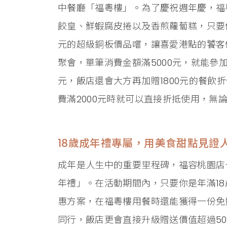
中餐廳「福粵樓」。為了慶祝週年慶，福
餃皇、鮮蝦腐皮捲以及香煎蘿蔔糕，只要你
元的超級銅板價品嚐，讓喜愛港點的饕客
聚會，單筆消費金額滿5000元，就能參加
元，飯店還會大方再加贈1800元的餐飲
費滿2000元時就可以直接折抵使用，無
18歲成年禮專屬，用美食甜點見證
成年是人生中的重要里程碑，福容桃園店
年禮」。在活動期間內，只要你是年滿1
惠方案，在福粵樓用餐時還能獲得一份免
同行，飯店更會直接升級贈送價值超過5