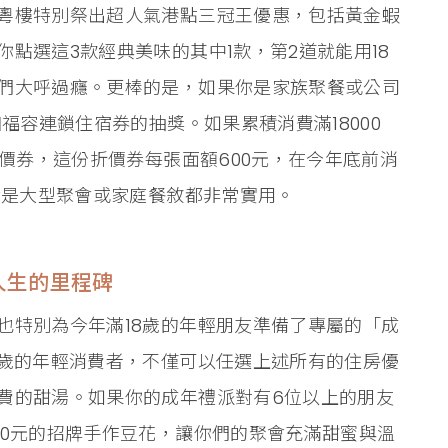
粵樓特別祭出超人氣港點三冠王優惠，包括黃金蝦
點選這3款經典美味的其中1款，第2道就能用18
們大呼過癮。更棒的是，如果你是家族聚餐或公司
福容連鎖住宿券的抽獎。如果累積消費滿18000
折價券，這份折價券每張面額600元，在今年底前消
論是大型聚會或家庭餐敘都非常實用。
人生的里程碑
也特別為今年滿18歲的年輕朋友準備了專屬的「成
8歲的年輕消費者，不僅可以任選上述所有的住房優
費的甜湯。如果你的成年禮派對有6位以上的朋友
00元的招牌手作豆花，讓你們的聚會充滿甜蜜與溫