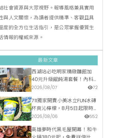
結社會資源與大眾視野。報導風格兼具實用
性與人文關懷，為讀者提供精準、客觀且具
溫度的全方位生活指引，是公眾掌握優質生
活情報的權威來源。
最新文章
西湖站必吃明家精緻麵館加
40元升級餛飩湯套餐！內科
隱藏版爆汁臭豆腐麵與牛肉麵
2026/08/07
72
疙瘩平價攻略
711獨家開賣小美冰立FUN冰磚
杯爽沁檸檬，8月5日起限時
嚐鮮價39元特調咖啡氣泡水
2026/08/06
552
超讚
高雄夢時代黑毛屋開幕！和牛
火鍋380元起，免費送伊比利