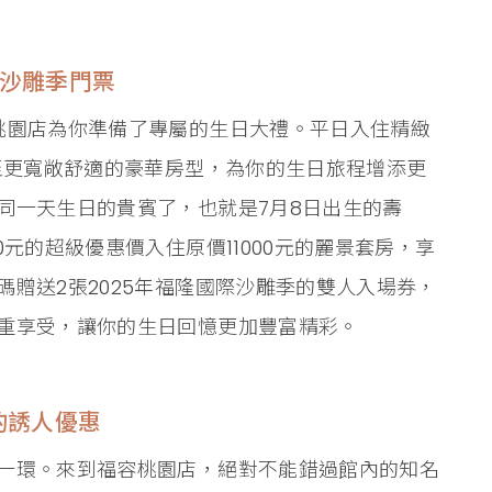
送沙雕季門票
桃園店為你準備了專屬的生日大禮。平日入住精緻
等至更寬敞舒適的豪華房型，為你的生日旅程增添更
同一天生日的貴賓了，也就是7月8日出生的壽
元的超級優惠價入住原價11000元的麗景套房，享
贈送2張2025年福隆國際沙雕季的雙人入場券，
重享受，讓你的生日回憶更加豐富精彩。
的誘人優惠
一環。來到福容桃園店，絕對不能錯過館內的知名