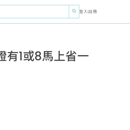
登入
|
註冊
證有1或8馬上省一