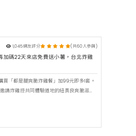
1,045
網友評分
(共60人參與)
翻倍再加碼22天來店免費送小薯，台北炸雞
3天購買「都是腿爽脆炸雞餐」加99元即多1套。
條，邀請炸雞控共同體驗道地的紐奧良爽脆滋