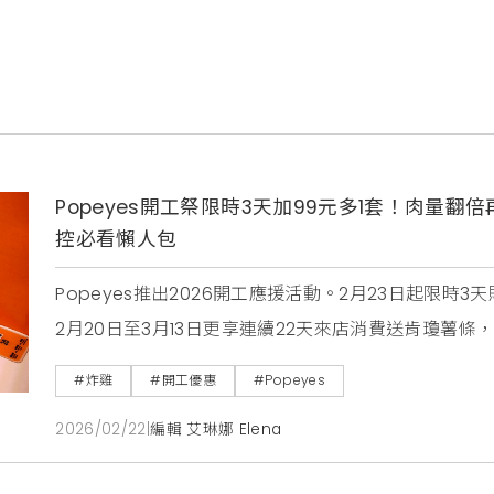
Popeyes開工祭限時3天加99元多1套！肉量
控必看懶人包
Popeyes推出2026開工應援活動。2月23日起限時
2月20日至3月13日更享連續22天來店消費送肯瓊薯
味。
#炸雞
#開工優惠
#Popeyes
2026/02/22
|
編輯 艾琳娜 Elena