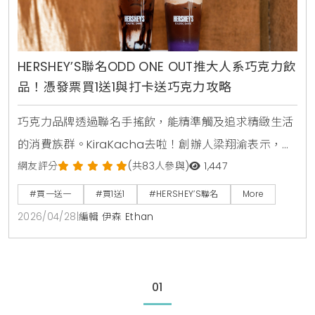
HERSHEY’S聯名ODD ONE OUT推大人系巧克力飲
品！憑發票買1送1與打卡送巧克力攻略
巧克力品牌透過聯名手搖飲，能精準觸及追求精緻生活
的消費族群。KiraKacha去啦！創辦人梁翔渝表示，這
次HERSHEY’S與ODD ONE OUT的合作，將黑巧克力的
網友評分
(共83人參與)
1,447
層次感延伸至台灣茶底，不僅強化了品牌在夏季的飲品
#買一送一
#買1送1
#HERSHEY’S聯名
More
市場地位，更透過跨通路發票帶動消費循環，成功打造
2026/04/28
|
編輯 伊森 Ethan
出具有話題性與實質銷售拉力的「大人系」甜點化飲品
體驗 。
01