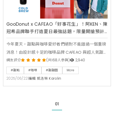
GooDonut x CAFEAO「好事花生」！阿KEN、陳
冠希品牌聯手打造夏日最強話題，限量開搶預計
引爆社群
今年夏天，甜點與咖啡愛好者們絕對不能錯過一個重磅
消息！由設計感十足的咖啡品牌 CAFEAO 與超人氣甜甜
圈名店 GooDonut 攜手合作，推出限定聯名商品，自
網友評分
(共168人參與)
2,940
6月22日起正式上市。這場別開生面的創意合作，不僅
#甜點
#咖啡
#甜甜圈
More
打破了甜點與飲品的界線，更巧妙地透過「交換販售」
2025/06/22
|
編輯 凱洛琳 Karolin
的獨特方式，創造出雙品牌互相走訪的嶄新體驗。消費
者將能在不同的店鋪中，感受到驚喜與充滿儀式感的獨
特消費樂趣，預計將在社群媒體上引發一波新的打卡
01