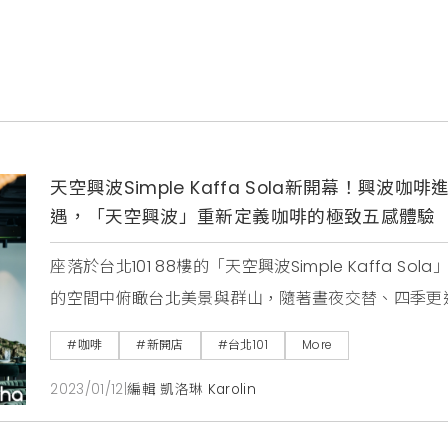
天空興波Simple Kaffa Sola新開幕！興波
遇，「天空興波」重新定義咖啡的極致五感體驗
座落於台北101 88樓的「天空興波Simple Kaffa
的空間中俯瞰台北美景與群山，隨著晝夜交替、四季更
大師的咖啡。台北101身為台灣地標，一直以來是世界認
#咖啡
#新開店
#台北101
More
軍興波咖啡的強強聯手，「天空興波」不僅將重新定義
2023/01/12
|
編輯 凱洛琳 Karolin
看見台灣咖啡品牌深厚實力