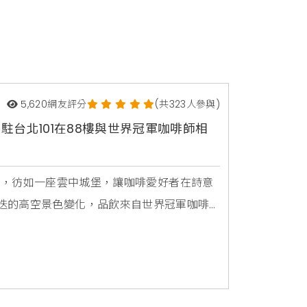
5,620
網友評分
(共323人參與)
咖啡進駐台北101在88樓與世界冠軍咖啡師相
 Sola」，彷如一座雲中城堡，讓咖啡愛好者在詩意
迭的高空景色變化，品飲來自世界冠軍咖啡
識台灣的起點，最具指標的台北101與世界冠
咖啡的極致五感體驗，相信也將成為讓世界