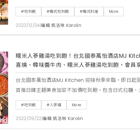
原道地美味。每人只要498元，店內所有餐點皆可不
#吃到飽
#韓式吃到飽
#韓式料理
More
「江陵阿嬤강릉할매」為創辦人「崔恩永입니다」為了
2023/12/04
|
編輯 凱洛琳 Karolin
牌。看中台灣擁有高品質黃豆研磨的豆腐及盛產多樣
糯米人蔘雞湯吃到飽！台北國泰萬怡酒店MJ Kit
喜燒、韓味醬牛肉、糯米人蔘雞湯吃到飽，會員享
台北國泰萬怡酒店MJ Kitchen 迎接秋季來臨，即日起
首推日韓主題美食加菜不加價吃到飽，包含日式拉麵、
米人蔘雞湯、韓風玉米乳酪雞及韓味辣魚湯等精選料理。同
#吃到飽
#人蔘雞
More
及假日午晚餐，每位成人用餐加碼再贈「串燒火烤海老
2022/09/22
|
編輯 凱洛琳 Karolin
推出新舊會員皆享85折優惠。M