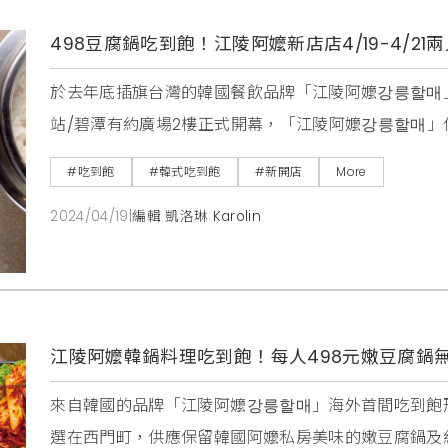
498豆腐鍋吃到飽！江陵阿嬤新店店4/19-4/2
於去年底插旗台灣的韓國餐飲品牌「江陵阿嬤강릉할매」
站/碧潭有約廣場2樓正式開幕，「江陵阿嬤강릉할매
30種韓國道地料理，以韓國直輸的醬料還原道地美味。
#吃到飽
#韓式吃到飽
#新開店
More
數取用，就連多種口味韓式嫩豆腐鍋，都能無限續點吃
2024/04/19
|
編輯 凱洛琳 Karolin
動，第一波：4月19日至4月21日兩人同行一人
江陵阿嬤韓鍋料理吃到飽！每人498元嫩豆腐鍋無限續
來自韓國的品牌「江陵阿嬤강릉할매」海外首間吃到飽形
選在西門町，供應保留韓國阿嬤私房美味的嫩豆腐鍋及