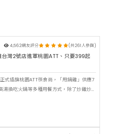
4,562
網友評分
(共261人參與)
灣2號店進軍桃園ATT、只要399起
日正式插旗桃園ATT筷食尚，「甩鍋雞」供應7
高湯換吃火鍋等多種用餐方式，除了炒雞炒
披薩、魚板湯、炸雞奶油飯等韓食，每人僅
惠接續至6月底，母親節檔期還特別加碼「媽媽