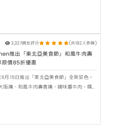
限次數取用。韓國江陵美食以嫩豆腐料理聞名，
還原記憶中阿嬤的手作豆腐滋味而創辦的品
3,327
網友評分
(共192人參與)
chen推出「東北亞美食節」和風牛肉壽
原價85折優惠
至11月 15日推出「東北亞美食節」全新菜色，
大阪燒、和風牛肉壽喜燒、韓味醬牛肉、糯
時，9月21日起至10月10日止，平日晚餐
蝦」跟「紅燒蟹肉燕窩羹」各乙份，另外還