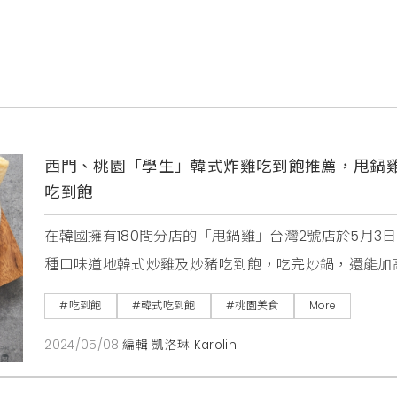
西門、桃園「學生」韓式炸雞吃到飽推薦，甩鍋雞台
吃到飽
在韓國擁有180間分店的「甩鍋雞」台灣2號店於5月3
種口味道地韓式炒雞及炒豬吃到飽，吃完炒鍋，還能加
豬火鍋肉片都能無限續點，自助吧還有提供韓式炸雞、
#吃到飽
#韓式吃到飽
#桃園美食
More
需$469元即可享用滿滿一桌佳餚。開幕期間連3波優
2024/05/08
|
編輯 凱洛琳 Karolin
用餐只要$399」。5月6日至5月31日