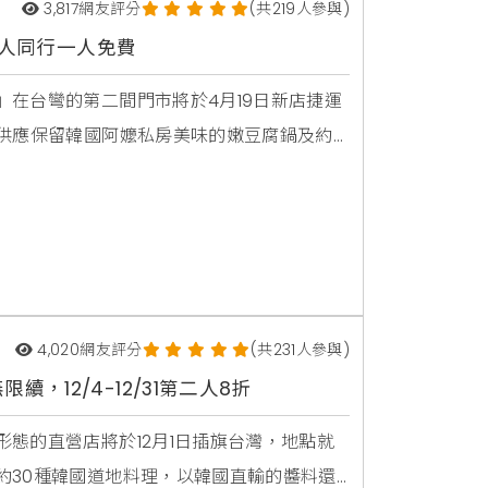
3,817
網友評分
(共219人參與)
1兩人同行一人免費
在台彎的第二間門市將於4月19日新店捷運
」供應保留韓國阿嬤私房美味的嫩豆腐鍋及約
每人只要$498元，店內所有餐點皆可不限次
到飽。開幕期間推出三波超狂優惠回饋活
4,020
網友評分
(共231人參與)
，12/4-12/31第二人8折
態的直營店將於12月1日插旗台灣，地點就
約30種韓國道地料理，以韓國直輸的醬料還