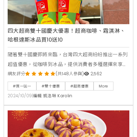
四大超商雙十國慶大優惠！超商咖啡、霜淇淋、
哈根達斯冰品買10送10
隨著雙十國慶即將來臨，台灣四大超商紛紛推出一系列
超值優惠，從咖啡到冰品，提供消費者多種選擇來享受
節日的小確幸。7-ELEVEN、全家、萊爾富、OKmart這
網友評分
(共148人參與)
2,562
次都祭出了「買10送10」的咖啡優惠，並且搭配多款霜
#買一送一
#雙十優惠
#超商優惠
More
淇淋、哈根達斯冰品、熱食、飲料等組合，讓消費者可
2024/10/09
|
編輯 凱洛琳 Karolin
以用最優惠的價格購買到喜愛的商品。本文將帶您了解
各家超商的詳細優惠，讓您不錯過任何一個省錢機會。
首先，7-ELEVEN門市在10月15日前推出多