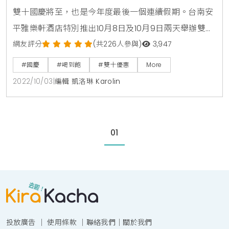
雙十國慶將至，也是今年度最後一個連續假期。台南安
平雅樂軒酒店特別推出10月8日及10月9日兩天舉辦雙十
國慶無限暢飲活動，可以在台南最高空中酒吧「晴空酒
網友評分
(共226人參與)
3,947
吧」一起豪飲同樂。活動更邀請台南在地知名的四四拍
#國慶
#喝到飽
#雙十優惠
More
電子音樂唱片行DJ現場Live放歌與大家狂歡。活動當天
2022/10/03
|
編輯 凱洛琳 Karolin
還有同樂賓果連線遊戲炒熱氣氛，優勝者即可獨得華航
商務艙指定香檳。台南安平雅樂軒酒店這次於10月8日
及10月9日連續兩天下午6時至下午10時推出「雙十
01
投放廣告
｜
使用條款
｜
聯絡我們
｜
關於我們