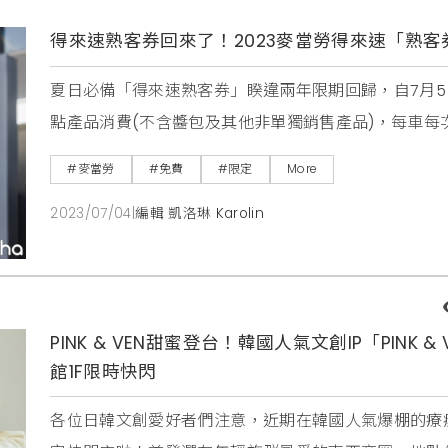
得來速熟客券回來了！2023麥當勞得來速「熟
夏日必備「得來速熟客券」睽違兩年限期回歸，自7月5
點產品消費(不含醬包及其他非單獨銷售產品)，每車
下次至得來速窗口時免費兌換大麥克乙個（兌換期間自7
#麥當勞
#免費
#限定
More
獨家限定熟客優惠。此外，台灣麥當勞再次與三麗鷗攜
2023/07/04
|
編輯 凱洛琳 Karolin
列，7月5日上午11點「Hello Kitt
PINK & VEN甜蜜登台！韓國人氣文創IP「PINK
館1F限時快閃
各位日韓文創愛好者們注意，近期在韓國人氣爆棚的療癒IP