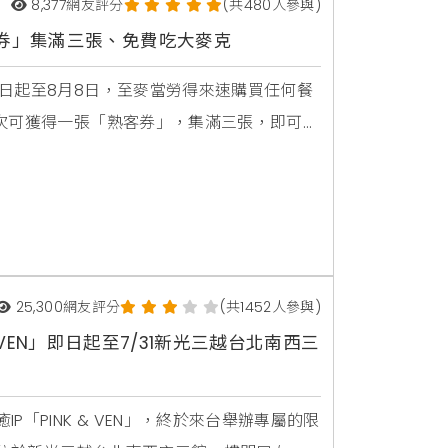
8,377
網友評分
(共480人參與)
客券」集滿三張、免費吃大麥克
日起至8月8日，至麥當勞得來速購買任何餐
每次可獲得一張「熟客券」，集滿三張，即可於
月5日起至8月15日止），免下車才能拿到的
手合作推出「麥麥萌友夏日派對抱枕」系
25,300
網友評分
(共1452人參與)
 & VEN」即日起至7/31新光三越台北南西三
「PINK & VEN」，終於來台舉辦專屬的限