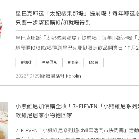
星巴克耶誕「太妃核果那堤」提前喝！每年耶誕
只要一步驟預購10/31就喝得到
星巴克耶誕「太妃核果那堤」提前喝！每年耶誕必喝「
驟預購10/31就喝得到星巴克耶誕限定飲品開賣日：1
冷萃咖啡、太妃核果風味氮氣冷萃咖啡、薄荷風味摩卡咖啡
#咖啡
#星巴克
#限定
More
星巴克APP行動預點，星禮程會員搶先點購太妃核果風
2022/10/29
|
編輯 凱洛琳 Karolin
小熊維尼加價購全收！7-ELEVEN「小熊維尼系列
款維尼居家小物抱回家
7-ELEVEN「小熊維尼系列超Chill森活門市快閃購」活