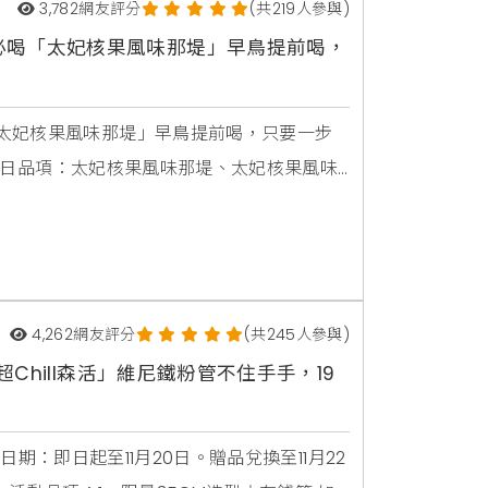
3,782
網友評分
(共219人參與)
必喝「太妃核果風味那堤」早鳥提前喝，
太妃核果風味那堤」早鳥提前喝，只要一步
1月2日品項：太妃核果風味那堤、太妃核果風味
早鳥提前喝活動於10月31日至11月1日使用
味那堤，每日限量僅提供大杯。
4,262
網友評分
(共245人參與)
超Chill森活」維尼鐵粉管不住手手，19
動日期：即日起至11月20日。贈品兌換至11月22