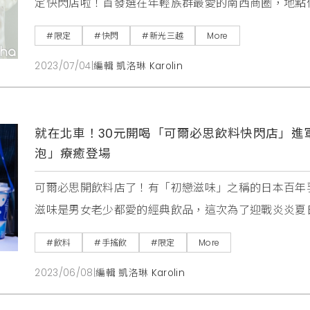
定快閃店啦！首發選在年輕族群最愛的南西商圈，地點
側。「PINK & VEN」是以粉紅兔 PINK 、香草熊 VE
#限定
#快閃
#新光三越
More
牌，透過精心繪製的動畫和甜蜜的劇情故事，捕捉了無數人的
2023/07/04
|
編輯 凱洛琳 Karolin
三
就在北車！30元開喝「可爾必思飲料快閃店」進
泡」療癒登場
可爾必思開飲料店了！有「初戀滋味」之稱的日本百年
滋味是男女老少都愛的經典飲品，這次為了迎戰炎炎夏
店」，除了4款常態性的定番款之外，每週將更換限定
#飲料
#手搖飲
#限定
More
補習班同學、上班族天天喝。延伸閱讀：cama café「旅咖
2023/06/08
|
編輯 凱洛琳 Karolin
界啟航，香水品牌P.Seven、