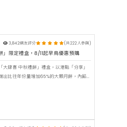
3,842
網友評分
(共222人參與)
」限定禮盒，8/11起早鳥優惠預購
「大肆喜 中秋禮餅」禮盒，以港點「分享」
端出比往年份量增加65%的大顆月餅，內餡
製XO干貝魯肉」兩種口味，要讓大家有餅同
今年回歸港點「分享」的核心概念，禮盒外
；