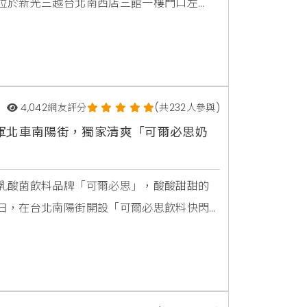
位於新光三越台北南西店三館一樓門口左
N 以及他們的寵物鴿 HIPPY 為主角的韓國文創品
心，韓國官方透露 Instagram 有接近
4,042
網友評分
(共232人參與)
軍北車南陽街，獨家清爽「可爾必思奶
乳酸菌飲料品牌「可爾必思」，酸酸甜甜的
日，在台北南陽街開設「可爾必思飲料快閃
特調，添加獨家製作的可爾必思奶泡，讓附近
啡行 A Cup of Aroma」夏日主題、跨