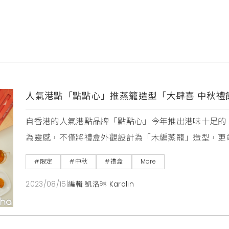
人氣港點「點點心」推蒸籠造型「大肆喜 中秋禮餅
自香港的人氣港點品牌「點點心」今年推出港味十足的
為靈感，不僅將禮盒外觀設計為「木編蒸籠」造型，更
則是道地的甜鹹雙口味，有經典的「奶皇流心」與「秘
#限定
#中秋
#禮盒
More
享、大肆慶祝。有別於以往主打萌系豬仔造型，點點心
2023/08/15
|
編輯 凱洛琳 Karolin
型為五角蒸籠設計，仿木編的特殊材質摸起來很有手感