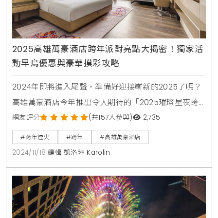
2025高雄萬豪酒店跨年派對亮點大揭密！獨家活
動早鳥優惠與豪華摸彩攻略
2024年即將進入尾聲，準備好迎接嶄新的2025了嗎？
高雄萬豪酒店今年推出令人期待的「2025璀璨星夜跨
年派對」，邀請民眾一同在音樂、燈光和豐富活動中迎
網友評分
(共157人參與)
2,735
接新的一年。這場盛大的派對將於12月31日晚間在挑高11
#跨年煙火
#跨年
#高雄萬豪酒店
米的8樓萬享宴會廳舉行，現場將容納上千人共同倒
2024/11/18
|
編輯 凱洛琳 Karolin
數，打造難忘的跨年夜。活動當天晚間9點開放入場，
星光熠熠的表演陣容將輪番登場，從動人抒情到熱血搖
滾，帶來多樣曲風，讓賓客沉浸於震撼的視聽饗宴。每
位