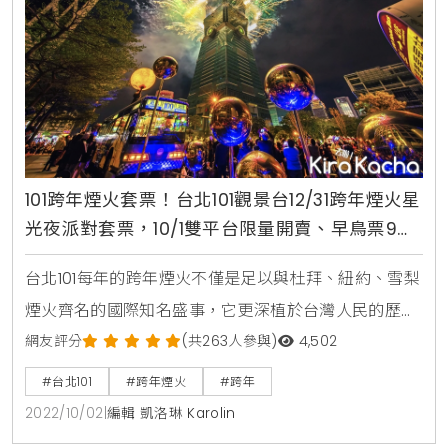
101跨年煙火套票！台北101觀景台12/31跨年煙火星
光夜派對套票，10/1雙平台限量開賣、早鳥票9折
優惠
台北101每年的跨年煙火不僅是足以與杜拜、紐約、雪梨
煙火齊名的國際知名盛事，它更深植於台灣人民的歷史
與文化，幾乎可以確定，每一個人心中都有與台北101跨
網友評分
(共263人參與)
4,502
年煙火連結的美好回憶。今年跨年看煙火，台北101觀景
#台北101
#跨年煙火
#跨年
台於12/31夜晚更提供「與煙火最近的距離」這樣與眾不
2022/10/02
|
編輯 凱洛琳 Karolin
同的觀賞煙火方式，即是在89樓觀景台高空場域，由建