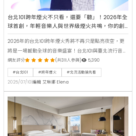
台北101跨年煙火不只看，還要「聽」！2026年全
球首創，年輕音樂人與世界級煙火共鳴，你的創
作將點亮國際舞台
2026年的台北101跨年煙火秀將不再只是點亮夜空，更
將是一場撼動全球的音樂盛宴！台北101與臺北流行音樂
中心（北流）強強聯手，共同啟動了《SPARK THE
網友評分
(共311人參與)
5,390
MUSIC！跨年煙火音樂徵選計畫》，這項計畫將史無前
#台北101
#跨年煙火
#北流活動搶先看
例地邀請30歲以下的年輕原創音樂人共襄盛舉。最令人
2025/07/10
|
編輯 艾琳娜 Elena
振奮的是，脫穎而出的得獎作品將會在2026年跨年
夜，伴隨著全球矚目的台北101煙火秀首度公開播放，這
不僅僅是一場音樂比賽，更是為台灣年輕創