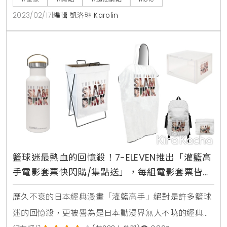
400點+949元、2000點+799元2、熊抱哥存錢筒400
2023/02/17
|
編輯 凱洛琳 Karolin
點+1980元3、熊抱哥按摩搥400點+199元、2000點
+149元4、熊抱哥MEA公仔成套7支(含隱藏版)400點
+1999元
籃球迷最熱血的回憶殺！7-ELEVEN推出「灌籃高
手電影套票快閃購/集點送」，每組電影套票皆含
限定款灌籃高手珍藏票卡及電影交換券、籃球迷
歷久不衰的日本經典漫畫「灌籃高手」絕對是許多籃球
準時開搶
迷的回憶殺，更被譽為是日本動漫界無人不曉的經典名