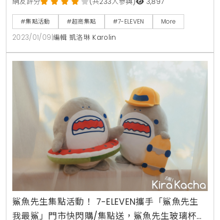
作，7-ELEVEN了解到灌籃高手電影版即將上映，因此自
網友評分
(共233人參與)
3,897
1月11日起展開「灌籃高手電影套票快閃購/集點送」，獨
#集點活動
#超商集點
#7-ELEVEN
More
家推出保溫瓶、便當盒、運動背包、斗篷毛巾、收納籃
2023/01/09
|
編輯 凱洛琳 Karolin
以及球鞋收納箱等7組灌籃高手電影套票組，每組商品
皆附電影交換券1張及限定電影珍藏卡1張，粉絲絕對要
全套收藏。7-ELEVEN獨家限定「灌籃高手電影
鯊魚先生集點活動！ 7-ELEVEN攜手「鯊魚先生
我最鯊」門市快閃購/集點送，鯊魚先生玻璃杯、