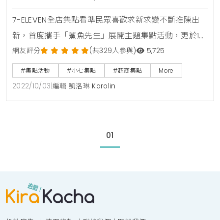
鯊魚先生絨毛娃娃，粉絲搶先收
7-ELEVEN全店集點看準民眾喜歡求新求變不斷推陳出
新，首度攜手「鯊魚先生」展開主題集點活動，更於10
月5日下午15點起至10月9日止限時祭出「門市快閃購」
網友評分
(共329人參與)
5,725
活動，消費不限金額，結帳時只要報手機號碼就可直接
#集點活動
#小七集點
#超商集點
More
加購，讓粉絲免集點，消費即可加購，快速整套打包帶
2022/10/03
|
編輯 凱洛琳 Karolin
回家。7-ELEVEN全店「鯊魚先生我最鯊門市快閃購/集
點送」自10月5日起開跑，首推居家系列療癒睡衣款
「晚安拍拍燈」，具三段式白光並支援電池或U
01