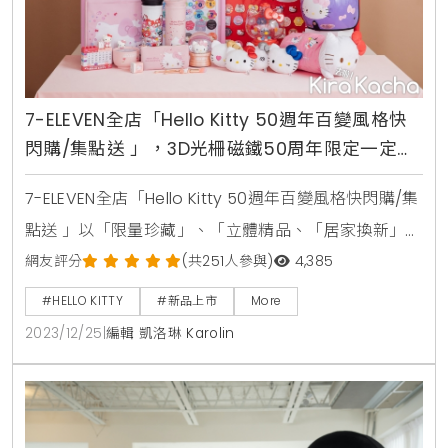
7-ELEVEN全店「Hello Kitty 50週年百變風格快
閃購/集點送 」，3D光柵磁鐵50周年限定一定要
收
7-ELEVEN全店「Hello Kitty 50週年百變風格快閃購/集
點送 」以「限量珍藏」、「立體精品、「居家換新」、
「外出旅遊」4大主題情境，開發逾20款全新全店集點
網友評分
(共251人參與)
4,385
限量新品，「限量珍藏」系列以Hello Kitty 3D光柵磁鐵
#HELLO KITTY
#新品上市
More
最具話題，按年份共推出50款3D光柵磁鐵選擇，另外
2023/12/25
|
編輯 凱洛琳 Karolin
還有50款字母數字表情組合系列，可拼出電話、英文
名、生日、愛的話語，搭配磁鐵收集板一起珍藏、粉絲
絕對要有! 同步推