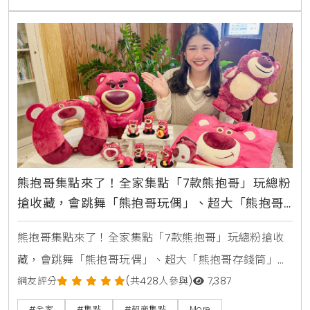
新日式生活美學。「niko and … x 櫻桃小丸子丸美新生
活精品集點送」，首推外出系列的「雙色百褶包」，吸
睛「縐褶」元素搭
熊抱哥集點來了！全家集點「7款熊抱哥」玩總粉
搶收藏，會跳舞「熊抱哥玩偶」、超大「熊抱哥
存錢筒」超可愛
熊抱哥集點來了！全家集點「7款熊抱哥」玩總粉搶收
藏，會跳舞「熊抱哥玩偶」、超大「熊抱哥存錢筒」超
可愛全家、皮克斯「熊抱哥集點加價購」活動時間：
網友評分
(共428人參與)
7,387
2023/2/22~2023/4/4加價購品項：1、熊抱哥搖擺玩偶
#全家
#集點
#超商集點
More