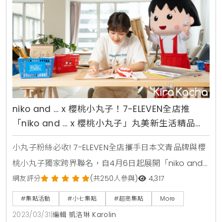
niko and … x 櫻桃小丸子！7-ELEVEN全店推
「niko and … x 櫻桃小丸子」丸美新生活精品集
點送，你要的打造新日式生活美學、就在小七
小丸子粉絲必收! 7-ELEVEN全店攜手日本文青品牌與櫻
桃小丸子獨家跨界聯名，自4月6日起展開「niko and
… x 櫻桃小丸子丸美新生活精品集點送」，以經典動畫
網友評分
(共250人參與)
4,317
中的櫻桃小丸子、小玉、花輪、友藏爺爺等萌趣人氣角
#集點活動
#小七集點
#超商集點
More
色與niko and … 日系簡約風格結合，一起與小七打造
2023/03/31
|
編輯 凱洛琳 Karolin