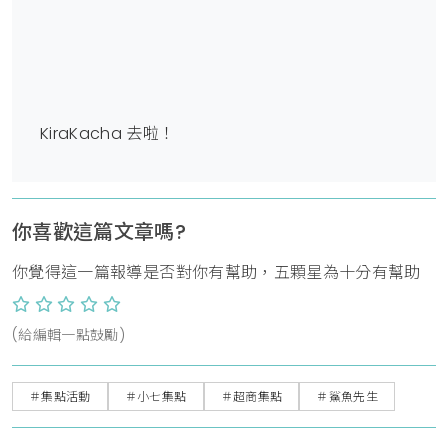
KiraKacha 去啦！
你喜歡這篇文章嗎?
你覺得這一篇報導是否對你有幫助，五顆星為十分有幫助
(給編輯一點鼓勵)
＃集點活動
＃小七集點
＃超商集點
＃鯊魚先生