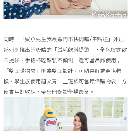
同時，「鯊魚先生我最鯊門市快閃購/集點送」外出
系列則推出超吸睛的「絨毛飲料提袋」，全包覆式飲
料提袋，手搖杯輕鬆裝不傾倒，還可當吊飾使用；
「雙面購物袋」則為雙面設計，可隨喜好或穿搭轉
換，學生族使用超文青，上班族可當環保購物袋，方
便實用好收納，帶出門保證全場最鯊。