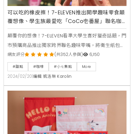
可以吃的橡皮擦！7-ELEVEN推出開學趣味零食顛
覆想像、學生族最愛吃「CoCo壱番屋」聯名咖
哩滿足味蕾
顛覆你的想像！7-ELEVEN看準大學生喜好獵奇話題，門
市預購商品推出獨家跨界聯名趣味零嘴，將衛生紙包裝
衛生紙變成手撕棉花糖、放大版橡皮擦打開裡面裝入香
網友評分
(共352人參與)
6,150
烤魷魚絲，顛覆視覺好吃又好玩。除了趣味唰嘴零嘴以
#甜點
#咖啡
#小七集點
More
外，看好學生族群對於咖哩的喜愛7-ELEVEN多年來攜手
2024/02/20
|
編輯 凱洛琳 Karolin
日本最大咖哩專賣店「CoCo壱番屋」聯名合作，商品
深獲年輕族群歡迎，迄今已有超過6佰萬的消費者體驗
品嚐，自2月21日起更以CoCo壱番屋店內的超