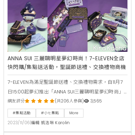
絕對要有! 同步推
ANNA SUI 三麗鷗明星夢幻時尚！7-ELEVEN全店
快閃購/集點送活動，聖誕節送禮、交換禮物商機
7-ELEVEN為滿足聖誕節送禮、交換禮物需求，自11月7
日15:00起夢幻推出「ANNA SUI三麗鷗明星夢幻時尚」
快閃購/集點送活動，睽違近2年再度攜手國際設計師
網友評分
(共206人參與)
3,565
ANNA SUI並邀請三麗鷗3大人氣大明星：酷洛米、美樂
#集點活動
#小七集點
More
蒂、大耳狗首度同台登場，以神秘黑、魔幻紫交織出全
2023/11/06
|
編輯 凱洛琳 Karolin
球搶先曝光的全新聯名設計，橫跨居家、辦公、外出、