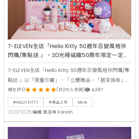
7-ELEVEN全店「Hello Kitty 50週年百變風格快
閃購/集點送 」，3D光柵磁鐵50周年限定一定要
收
7-ELEVEN全店「Hello Kitty 50週年百變風格快閃購/集
點送 」以「限量珍藏」、「立體精品、「居家換新」、
「外出旅遊」4大主題情境，開發逾20款全新全店集點
網友評分
(共251人參與)
4,387
限量新品，「限量珍藏」系列以Hello Kitty 3D光柵磁鐵
#HELLO KITTY
#新品上市
More
最具話題，按年份共推出50款3D光柵磁鐵選擇，另外
2023/12/25
|
編輯 凱洛琳 Karolin
還有50款字母數字表情組合系列，可拼出電話、英文
名、生日、愛的話語，搭配磁鐵收集板一起珍藏、粉絲