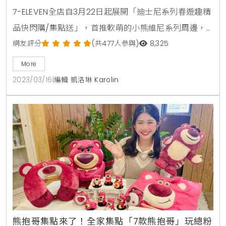
動畫系列春遊商品、一起野餐趣
7-ELEVEN全店自3月22日起展開「迪士尼系列春遊趣精
品快閃購/集點送」，首推軟萌的小熊維尼系列周邊，
以春天花草為設計發想，開發包括「陶瓷立體茶壺+玻
網友評分
(共477人參與)
8,325
璃杯組」、「陶瓷馬克杯+立體矽膠蓋組」、「輕便摺
More
疊傘+肩背帆布袋組」、「304不鏽鋼保溫瓶」等周邊
2023/03/16
|
編輯 凱洛琳 Karolin
商品，其中茶壺及矽膠杯蓋上皆有小熊維尼的立體造型
設計，萌趣形象讓人愛不釋手。米奇系列周邊則推出隔
熱手套圍裙組、304不鏽鋼保溫瓶、304不鏽鋼燜燒罐
熊抱哥集點來了！全家集點「7款熊抱哥」玩總粉