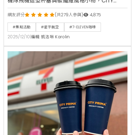
機隊飛機造型杯塞與碳纖維風格小物，CITY
PRIMA集點加價購登場，消費滿額抽鳳凰城來回
網友評分
(共279人參與)
4,875
機票
#集點活動
#星宇航空
#7-ELEVEN咖啡
2025/12/10
|
編輯 凱洛琳 Karolin