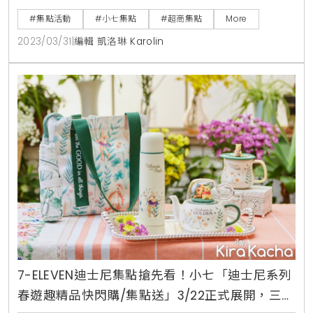
中的櫻桃小丸子、小玉、花輪、友藏爺爺等萌趣人氣角
#集點活動
#小七集點
#超商集點
More
色與niko and … 日系簡約風格結合，一起與小七打造
2023/03/31
|
編輯 凱洛琳 Karolin
新日式生活美學。「niko and … x 櫻桃小丸子丸美新生
活精品集點送」，首推外出系列的「雙色百褶包」，吸
睛「縐褶」元素搭
7-ELEVEN迪士尼集點搶先看！小七「迪士尼系列
春遊趣精品快閃購/集點送」3/22正式展開，三大