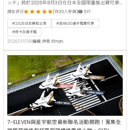
ッチ」將於2026年8月3日在日本全國限量推出寶可夢
限定包裝，包含皮卡丘，伊布，百變怪等7款超人氣角
網友評分
(共30人參與)
517
色，全系列8款功能各自針對美白，抗皺，保濕與夜間
#2026日本藥妝必買
#高絲Q10護手霜寶可夢
修護，是兼具視覺與護膚效果的伴手禮首選
#皮卡丘護手霜
2026/07/09
|
編輯 伊森 Ethan
7-ELEVEN與星宇航空最新聯名活動開跑！蒐集全