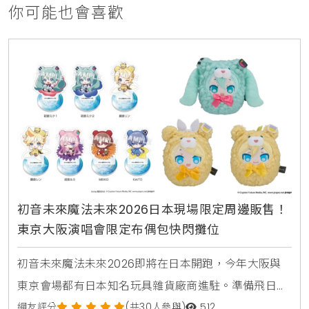
你可能也會喜歡
初音未來魔法未來2026日本現場限定周邊販售！
東京大阪演唱會限定布偶包快閃攤位
初音未來魔法未來2026即將在日本開跑，今年大阪與
東京會場都有日本知名玩具雜貨廠商進駐。準備飛日本
看演唱會的台灣粉絲，趕快來看看這次有哪些現場必搶
網友評分
(共30人參與)
512