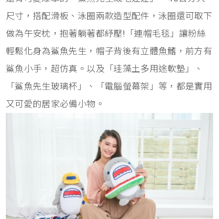
尺寸，搭配滑板、泳圈兩款造型配件，泳圈還可取下
做為午安枕，抱著躺著都紓壓!「連帽毛毯」讓粉絲
輕鬆化身為鯊魚先生，帽子背後有立體魚鰭，前方有
鯊魚小手，超仿真。以及「珪藻土多用途軟墊」、
「鯊魚先生玻璃杯」、「電腦螢幕架」等，都是實用
又可愛的居家必備小物。