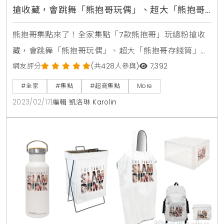
搶收藏，會跳舞「熊抱哥玩偶」、超大「熊抱哥
存錢筒」超可愛
熊抱哥集點來了！全家集點「7款熊抱哥」玩總粉搶收
藏，會跳舞「熊抱哥玩偶」、超大「熊抱哥存錢筒」超
可愛全家、皮克斯「熊抱哥集點加價購」活動時間：
網友評分
(共428人參與)
7,392
2023/2/22~2023/4/4加價購品項：1、熊抱哥搖擺玩偶
#全家
#集點
#超商集點
More
400點+949元、2000點+799元2、熊抱哥存錢筒400
2023/02/17
|
編輯 凱洛琳 Karolin
點+1980元3、熊抱哥按摩搥400點+199元、2000點
+149元4、熊抱哥MEA公仔成套7支(含隱藏版)400點
+1999元