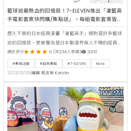
籃球迷最熱血的回憶殺！7-ELEVEN推出「灌籃高
手電影套票快閃購/集點送」，每組電影套票皆含
限定款灌籃高手珍藏票卡及電影交換券、籃球迷
歷久不衰的日本經典漫畫「灌籃高手」絕對是許多籃球
準時開搶
迷的回憶殺，更被譽為是日本動漫界無人不曉的經典名
作，7-ELEVEN了解到灌籃高手電影版即將上映，因此自
網友評分
(共234人參與)
3,910
1月11日起展開「灌籃高手電影套票快閃購/集點送」，獨
#集點活動
#超商集點
#7-ELEVEN
More
家推出保溫瓶、便當盒、運動背包、斗篷毛巾、收納籃
2023/01/09
|
編輯 凱洛琳 Karolin
以及球鞋收納箱等7組灌籃高手電影套票組，每組商品
皆附電影交換券1張及限定電影珍藏卡1張，粉絲絕對要
全套收藏。7-ELEVEN獨家限定「灌籃高手電影