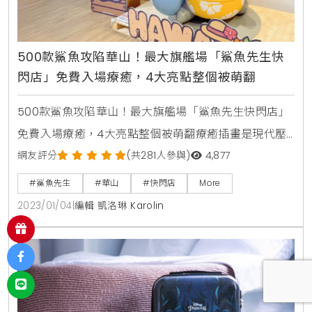
500款鯊魚攻陷華山！最大旗艦場「鯊魚先生快
閃店」免費入場療癒，4大亮點整個被萌翻
500款鯊魚攻陷華山！最大旗艦場「鯊魚先生快閃店」
免費入場療癒，4大亮點整個被萌翻療癒插畫是現代壓
力大的上班族最不能缺少的舒壓小物，不管是用LINE聊
網友評分
(共281人參與)
4,877
天，還是買實體周邊商品，都讓生活充滿一絲絲療癒
#鯊魚先生
#華山
#快閃店
More
感。而台灣原創插畫「鯊魚先生」於近日正式進軍台北
2023/01/04
|
編輯 凱洛琳 Karolin
華山，以全台最大旗艦場打造四大亮點「鯊魚先生快閃
店」，免費入場拍到手機沒電、買到卡刷到爆。嘴巴開
開露出呆萌尖牙的鯊魚先生，以逗趣海洋動物互動為主
題，搭配生活