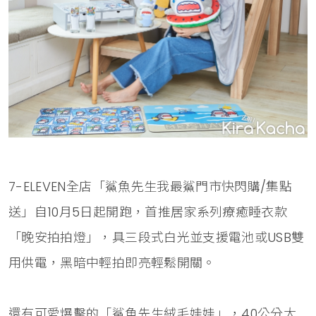
7-ELEVEN全店「鯊魚先生我最鯊門市快閃購/集點
送」自10月5日起開跑，首推居家系列療癒睡衣款
「晚安拍拍燈」，具三段式白光並支援電池或USB雙
用供電，黑暗中輕拍即亮輕鬆開關。
還有可愛爆擊的「鯊魚先生絨毛娃娃」，40公分大