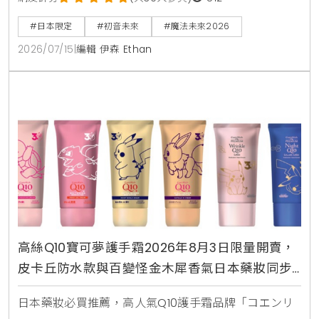
的布偶包與透明痛包配件，幫自己規劃一趟最完美的日
#日本限定
#初音未來
#魔法未來2026
本追星之旅。
2026/07/15
|
編輯 伊森 Ethan
高絲Q10寶可夢護手霜2026年8月3日限量開賣，
皮卡丘防水款與百變怪金木犀香氣日本藥妝同步
登場
日本藥妝必買推薦，高人氣Q10護手霜品牌「コエンリ