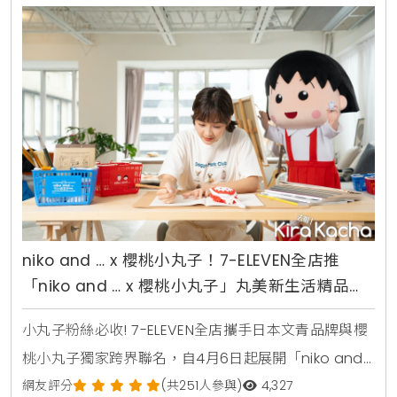
收藏4大生活情境，研發逾20款限定逸品，甜美兼具時
尚，少女心爆棚。7-ELEVEN
niko and … x 櫻桃小丸子！7-ELEVEN全店推
「niko and … x 櫻桃小丸子」丸美新生活精品集
點送，你要的打造新日式生活美學、就在小七
小丸子粉絲必收! 7-ELEVEN全店攜手日本文青品牌與櫻
桃小丸子獨家跨界聯名，自4月6日起展開「niko and
… x 櫻桃小丸子丸美新生活精品集點送」，以經典動畫
網友評分
(共251人參與)
4,327