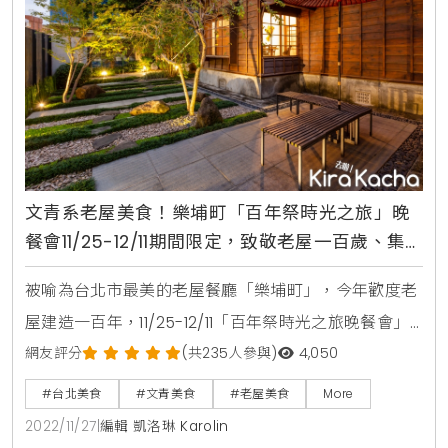
文青系老屋美食！樂埔町「百年祭時光之旅」晚
餐會11/25-12/11期間限定，致敬老屋一百歲、集
結歷年經典料理、回顧匠心工藝
被喻為台北市最美的老屋餐廳「樂埔町」，今年歡度老
屋建造一百年，11/25-12/11「百年祭時光之旅晚餐會」
集結了歷年來最具代表性的經典料理，讓顧客回味最初
網友評分
(共235人參與)
4,050
的味蕾感動。週末夜晚更有三味線、琵琶現場演奏，增
#台北美食
#文青美食
#老屋美食
More
添用餐時的懷舊氛圍。樂埔町的前身是舊錦町日式宿
2022/11/27
|
編輯 凱洛琳 Karolin