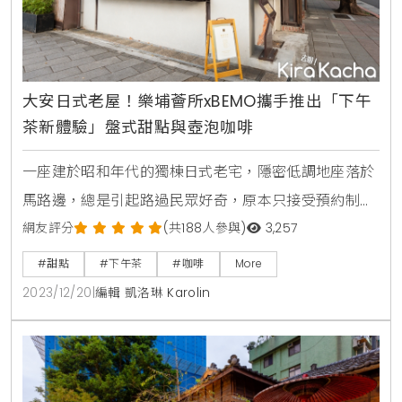
大安日式老屋！樂埔薈所xBEMO攜手推出「下午
茶新體驗」盤式甜點與壺泡咖啡
一座建於昭和年代的獨棟日式老宅，隱密低調地座落於
馬路邊，總是引起路過民眾好奇，原本只接受預約制晚
餐的樂埔薈所，即日起打開神秘大門，推出單點式下午
網友評分
(共188人參與)
3,257
茶，由主廚蔡昀諺親自研發，包括秋冬感十足的栗子地
#甜點
#下午茶
#咖啡
More
瓜、泥煤威士忌甘納許巧克力蛋糕，風味明亮的草莓杏
2023/12/20
|
編輯 凱洛琳 Karolin
仁帕菲、酒釀奶酪葡萄等盤式甜點，定價每份350元。
同時更邀請BEMO Cafe精品咖啡，聯手帶來下午茶新
體驗。情致古樸的日式老屋，搭配擺盤優雅的甜點和儀
式感滿點