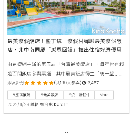
最美渡假飯店！墾丁統一渡假村蟬聯最美渡假飯
店，北中南同慶「感恩回饋」推出住宿好康優惠
由易遊網主辦的第五屆「台灣最美飯店」，每年皆有超
過百間飯店參與票選。其中最美飯店得主「統一墾丁海
洋體驗樂園」獲得2022「台灣最美渡假飯店」最高票
網友評分
(共199人參與)
3,457
殊榮。為了感謝每一位投票者、網友，特別推出「感恩
#旅宿推薦
#最美飯店
#統一渡假村
More
回饋」住宿好康優惠、北中南同慶。統一渡假村北中南
2022/11/29
|
編輯 凱洛琳 Karolin
三館同慶感恩回饋，即日起墾丁推出強檔海洋主題五豪
送，入住主題雙人房只要4,588元起，超狂加碼五豪禮
「假日及寒假不加價、主廚晚餐兩客免費送、一位12歲