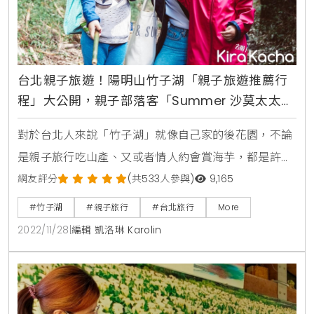
台北親子旅遊！陽明山竹子湖「親子旅遊推薦行
程」大公開，親子部落客「Summer 沙莫太太」
首推蓬萊米故事館、竹林保甲步道、曹家祖厝巡
對於台北人來說「竹子湖」就像自己家的後花園，不論
禮，讓小朋友玩到不想回家
是親子旅行吃山產、又或者情人約會賞海芋，都是許多
台北人的旅行、約會首選地。竹子湖休閒農業發展協會
網友評分
(共533人參與)
9,165
為了讓更多國人可以認識竹子湖的美，特別規畫了一系
#竹子湖
#親子旅行
#台北旅行
More
列的「親子旅遊推薦行程」，希望透過一日遊的小旅
2022/11/28
|
編輯 凱洛琳 Karolin
行、讓爸爸媽媽可以陪小朋友一認識美麗的竹子湖。竹
子湖休閒農業發展協會表示，為了讓大朋友、小朋友都
可以透過旅程認識竹子湖，在行程的規劃上，除了有美