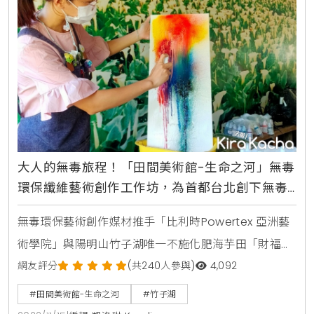
品嚐、網美景點之外
大人的無毒旅程！「田間美術館-生命之河」無毒
環保纖維藝術創作工作坊，為首都台北創下無毒
時尚之旅新典範
無毒環保藝術創作媒材推手「比利時Powertex 亞洲藝
術學院」與陽明山竹子湖唯一不施化肥海芋田「財福海
芋田」聯手推出：「田間美術館-生命之河」無毒環保
網友評分
(共240人參與)
4,092
纖維藝術創作工作坊，為首都台北創下無毒時尚之旅新
#田間美術館-生命之河
#竹子湖
典範。長期致力推廣無毒環保藝術的比利時Powertex