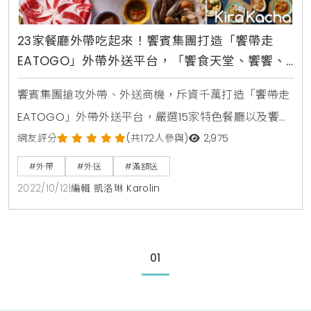
23家餐廳外帶吃起來！饗賓集團打造「饗帶走
EATOGO」外帶外送平台，「饗食天堂、饗饗、
旭集、果然匯、小福利火鍋、開飯川、饗泰多」
饗賓集團搶攻外帶、外送商機，斥資千萬打造「饗帶走
滿額再送私房菜
EATOGO」外帶外送平台，嚴選15家特色餐廳以及饗賓
八大品牌「饗食天堂」、「饗饗」、「旭集」、「果然
網友評分
(共172人參與)
2,975
匯多國蔬食」、「小福利火鍋會所」、「開飯川食
#外帶
#外送
#滿額送
堂」、「饗泰多」、「真珠台灣家味」等，提供中西日
2022/10/12
|
編輯 凱洛琳 Karolin
式甚至連蔬食、火鍋、披薩等外帶、外送服務，期間限
定、滿額再送私房菜。首波主打現點現做的「莫凡彼餐
廳」，提供酥脆德國豬腳、北義家常料理義式燉飯及西
01
班牙國民美食－